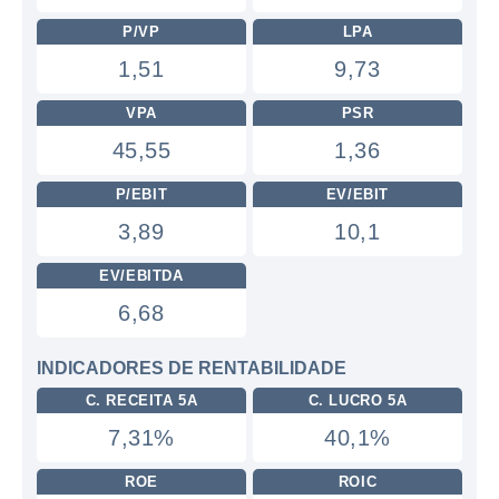
P/VP
LPA
1,51
9,73
VPA
PSR
45,55
1,36
P/EBIT
EV/EBIT
3,89
10,1
EV/EBITDA
6,68
INDICADORES DE RENTABILIDADE
C. RECEITA 5A
C. LUCRO 5A
7,31%
40,1%
ROE
ROIC