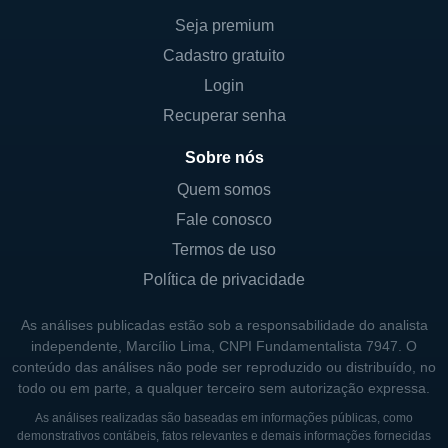
em várias linhas de negócios distintas. Um
Seja premium
dos segmentos mais significativos é a
Cadastro gratuito
geração de eletricidade, que inclui a
Login
operação de usinas a gás, energia nuclear e
Recuperar senha
fontes renováveis. Além disso, a empresa
Sobre nós
investe em projetos de modernização da
rede elétrica e na implementação de
Quem somos
tecnologias inteligentes, buscando
Fale conosco
proporcionar eficiência energética e
Termos de uso
melhorando a experiência do cliente.
Política de privacidade
Outra linha de negócio importante é a
As análises publicadas estão sob a responsabilidade do analista
distribuição de energia, através da Southern
independente, Marcílio Lima, CNPI Fundamentalista 7947. O
California Edison, que engloba a
conteúdo das análises não pode ser reproduzido ou distribuído, no
todo ou em parte, a qualquer terceiro sem autorização expressa.
infraestrutura necessária para levar
eletricidade das usinas até as residências e
As análises realizadas são baseadas em informações públicas, como
demonstrativos contábeis, fatos relevantes e demais informações fornecidas
empresas. A Edison International também