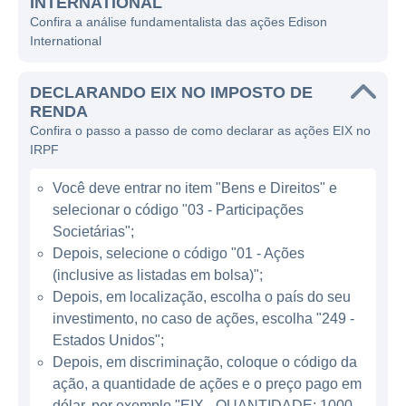
INTERNATIONAL
para atender a uma demanda crescente de
Confira a análise fundamentalista das ações Edison
eletricidade na região da Califórnia.
International
A empresa se destaca por ser uma
DECLARANDO EIX NO IMPOSTO DE
importante fornecedora de energia elétrica
RENDA
em uma das regiões mais populosas dos
Confira o passo a passo de como declarar as ações EIX no
Estados Unidos. O foco principal da Edison
IRPF
International é a geração, transmissão e
Você deve entrar no item "Bens e Direitos" e
distribuição de energia elétrica. Seus
selecionar o código "03 - Participações
serviços são essenciais para residências,
Societárias";
empresas e indústrias na Califórnia,
Depois, selecione o código "01 - Ações
abrangendo tanto áreas urbanas quanto
(inclusive as listadas em bolsa)";
rurais. A SCE fornece eletricidade para
Depois, em localização, escolha o país do seu
aproximadamente 15 milhões de pessoas, e
investimento, no caso de ações, escolha "249 -
a Edison International é um player central na
Estados Unidos";
transição energética do estado, promovendo
Depois, em discriminação, coloque o código da
ação, a quantidade de ações e o preço pago em
iniciativas de sustentabilidade e energia
dólar, por exemplo "EIX - QUANTIDADE: 1000 -