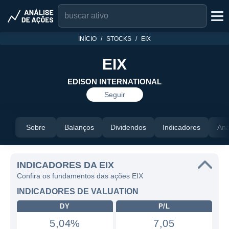
INÍCIO
STOCKS
EIX
EIX
EDISON INTERNATIONAL
Seguir
Sobre
Balanços
Dividendos
Indicadores
Aná
INDICADORES DA EIX
Confira os fundamentos das ações EIX
INDICADORES DE VALUATION
DY
P/L
5,04%
7,05