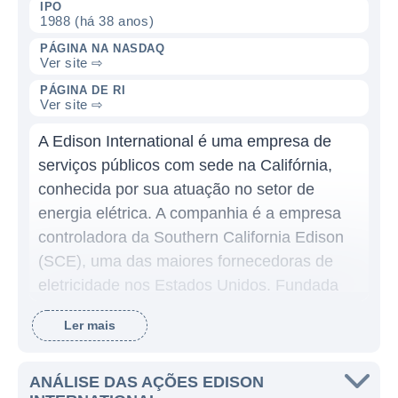
IPO
1988 (há 38 anos)
PÁGINA NA NASDAQ
Ver site ⇨
PÁGINA DE RI
Ver site ⇨
A Edison International é uma empresa de
serviços públicos com sede na Califórnia,
conhecida por sua atuação no setor de
energia elétrica. A companhia é a empresa
controladora da Southern California Edison
(SCE), uma das maiores fornecedoras de
eletricidade nos Estados Unidos. Fundada
em 1887, a Edison tem uma longa trajetória
Ler mais
na indústria de energia, inicialmente
oferecendo serviços de iluminação elétrica e,
posteriormente, expandindo suas operações
ANÁLISE DAS AÇÕES EDISON