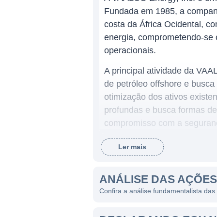
Fundada em 1985, a companhi
costa da África Ocidental, c
energia, comprometendo-se c
operacionais.
A principal atividade da VA
de petróleo offshore e busc
otimização dos ativos exis
profundas e busca formas de
compromisso com a seguranç
Ler mais
ATUAÇÃO DA VAALCO
A VAALCO opera principalmen
ANÁLISE DAS AÇÕE
produção de petróleo no Gab
Confira a análise fundamentalista d
concessões no país, além de
diversificado de ativos, a 