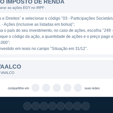
O IMPOSTO DE RENDA
ornem suas operações mais sustentáveis.
larar as ações EGY no IRPF
ela adoção de estratégias focadas em custos e eficiênc
e Direitos" e selecionar o código "03 - Participações Societári
 eficaz em um mercado desafiador. A VAALCO é conheci
 - Ações (inclusive as listadas em bolsa)";
zando investimentos que gerem retornos robustos sobre 
ha o país do seu investimento, no caso de ações, escolha "249 
em técnicas de recuperação avançadas para otimizar a
oque o código da ação, a quantidade de ações e o preço pago 
000";
l investido em reais no campo "Situação em 31/12".
AL
VAALCO
frica Ocidental, a VAALCO tem interesses e operações
ificativas e uma infraestrutura de produção estabeleci
es VAALCO
nergia, devido à sua riqueza em recursos petrolíferos e 
ergia. A empresa, portanto, beneficia-se de um terreno g
compartilhe em
suas redes
eis.
 explorado novas oportunidades em outras regiões, bu
ência de mercados específicos. Essa estratégia de expa