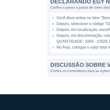
DECLARANDO EGY N
tecnologias e práticas que t
Confira o passo a passo de como dec
A empresa tem se destacado p
Você deve entrar no item "Bens 
permite competir de maneira
Depois, selecione o código "01
de custos controlada, priori
Depois, em localização, escol
disso, a companhia investe 
Depois, em discriminação, col
existentes.
QUANTIDADE: 1000 - USD$ 1
No final, coloque o valor tota
PRESENÇA INTERNACION
DISCUSSÃO SOBRE 
Com uma forte presença na Á
onde possui concessões sign
Confira os comentários para as açõ
favorável para empresas de e
investimentos no setor de en
condições operacionais estáv
Além do Gabão, a VAALCO tem
portfólio e reduzir a depend