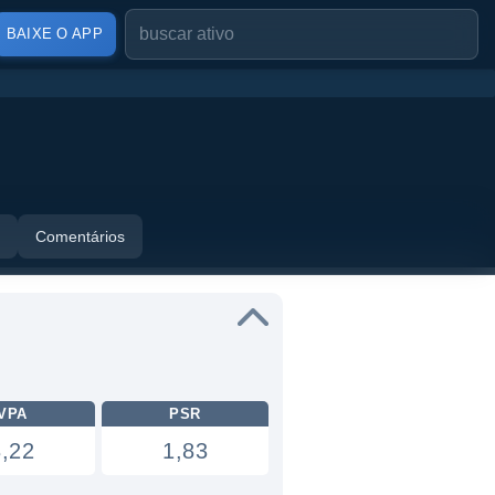
BAIXE O APP
Comentários
VPA
PSR
3,22
1,83