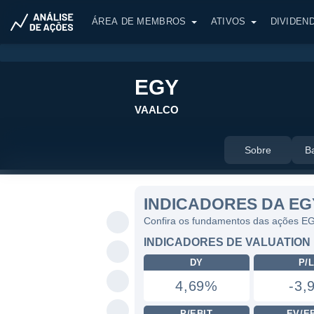
ÁREA DE MEMBROS
ATIVOS
DIVIDEN
EGY
VAALCO
Sobre
B
INDICADORES DA EG
Confira os fundamentos das ações E
INDICADORES DE VALUATION
DY
P/
4,69%
-3,
P/EBIT
EV/E