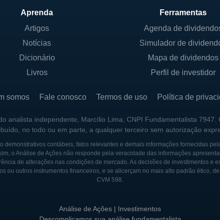
 sustentável, permitindo à empresa acessar novos rese
Aprenda
Ferramentas
ngo prazo.
Artigos
Agenda de dividendo
Notícias
Simulador de dividend
Dicionário
Mapa de dividendos
cio da VAALCO incluem a exploração de petróleo e a pro
Livros
Perfil de investidor
ses do ciclo de vida do projeto petrolífero, desde a exp
onstantemente buscando novas reservas através de pro
m somos
Fale conosco
Termos de uso
Política de privac
a de sua produção existente.
 do analista independente, Marcílio Lima, CNPI Fundamentalista 7947.
ribuído, no todo ou em parte, a qualquer terceiro sem autorização expr
cio da VAALCO é seu comprometimento com a responsabi
presa investe em tecnologia e processos que minimiza
 demonstrativos contábeis, fatos relevantes e demais informações fornecidas pel
sim, o Análise de Ações não responde pela veracidade das informações apresenta
, um compromisso que não só atende às exigências reg
ência de alterações nas condições de mercado. As decisões de investimentos e estra
um operador responsável no setor de energia.
os ou outros instrumentos financeiros, e se alicerçam no mais alto padrão ético, d
CVM 598.
S POLICIAIS
Análise de Ações | Investimentos
sa de capital aberto, listada na Bolsa de Valores de
Descomplicamos sua análise fundamentalista