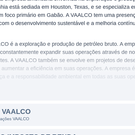
a está sediada em Houston, Texas, e se especializa e
om foco primário em Gabão. A VAALCO tem uma presença 
om o desenvolvimento sustentável e a melhoria contínu
ALCO é a exploração e produção de petróleo bruto. A em
a constantemente expandir suas operações através de n
tentes. A VAALCO também se envolve em projetos de de
 aumentar a eficiência em suas operações. A empresa é
a e a responsabilidade ambiental em todas as suas op
te no setor de petróleo, com suas atividades concentr
S VAALCO
ão. A empresa realiza operações de perfuração e produ
as ações VAALCO
 estar em busca de novas oportunidades de exploração 
VAALCO busca não apenas aumentar a produção de petró