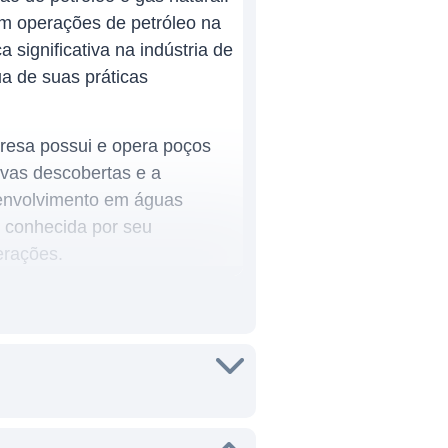
m operações de petróleo na
significativa na indústria de
a de suas práticas
presa possui e opera poços
ovas descobertas e a
senvolvimento em águas
 conhecida por seu
erações.
adas na exploração e
ção de petróleo em várias
na região. Com um portfólio
leo, mas também investir em