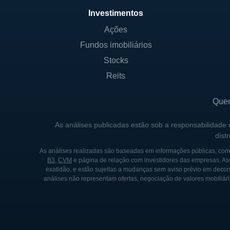
essencial de seu crescimento
Investimentos
capacidade de produção a lo
Ações
Fundos imobiliários
LINHAS DE NEGÓCIO
Stocks
As principais linhas de negó
Reits
empresa atua em diferentes fa
comercial. A VAALCO está c
Que
como melhorando a eficiênci
As análises publicadas estão sob a responsabilidade
dist
Outro aspecto vital do negó
segurança operacional. A em
As análises realizadas são baseadas em informações públicas, como
B3
,
CVM
e página de relação com investidores das empresas. As
operações no meio ambiente
exatidão, e estão sujeitas a mudanças sem aviso prévio em decorr
melhora sua reputação como 
análises não representam ofertas, negociação de valores mobiliári
CONTROLADORES E AÇÕE
A VAALCO Energy é uma empre