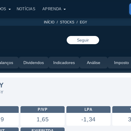
DOS
NOTÍCIAS
APRENDA
INÍCIO
STOCKS
EGY
Seguir
alanços
Dividendos
Indicadores
Análise
Imposto
Y
GY
L
P/VP
LPA
99
1,65
-1,34
BIT
EV/EBITDA