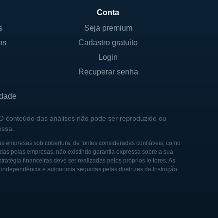
rvatórios e maximizar sua
Conta
s
Seja premium
os
Cadastro gratuito
Login
dução de petróleo bruto. A
Recuperar senha
loração inicial até a produção
specção e perfuração, bem
idade
 O conteúdo das análises não pode ser reproduzido ou
essa.
lidade ambiental e a
m o impacto de suas
as empresas sob cobertura, de fontes consideradas confiáveis, como
das pelas empresas, não existindo garantia expressa sobre a sua
ulatórias, mas também
tégia financeiras deve ser realizadas pelos próprios leitores. As
e independência e autonomia seguidas pelas diretrizes da Instrução
 Nova York (NYSE) sob o