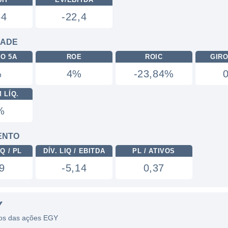
64
-22,4
DADE
RO 5A
ROE
ROIC
GIRO
%
4%
-23,84%
 LÍQ.
%
ENTO
Q / PL
DÍV. LIQ / EBITDA
PL / ATIVOS
9
-5,14
0,37
Y
icos das ações EGY