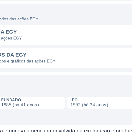
dendos das ações EGY
DA EGY
s ações EGY
OS DA EGY
agos e gráficos das ações EGY
FUNDADO
IPO
1985 (há 41 anos)
1992 (há 34 anos)
 empresa americana envolvida na exploração e produção