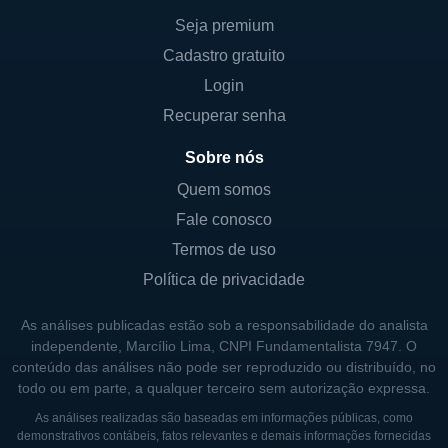
melhorar a experiência do cliente,
Seja premium
solidificando sua posição no mercado
Cadastro gratuito
bancário.
Login
Um dos diferenciais da Eagle Bancorp é seu
Recuperar senha
enfoque no relacionamento com a
Sobre nós
comunidade. A empresa apoia diversas
iniciativas locais, como eventos comunitários
Quem somos
e programas de desenvolvimento
Fale conosco
econômico, o que reforça seu compromisso
Termos de uso
em ser um cidadão corporativo responsável.
Política de privacidade
Essa abordagem também fortalece a
lealdade dos clientes e contribui para um
As análises publicadas estão sob a responsabilidade do analista
independente, Marcílio Lima, CNPI Fundamentalista 7947. O
ambiente de negócios sustentável.
conteúdo das análises não pode ser reproduzido ou distribuído, no
todo ou em parte, a qualquer terceiro sem autorização expressa.
HISTÓRICO DA EAGLE BANCORP
As análises realizadas são baseadas em informações públicas, como
demonstrativos contábeis, fatos relevantes e demais informações fornecidas