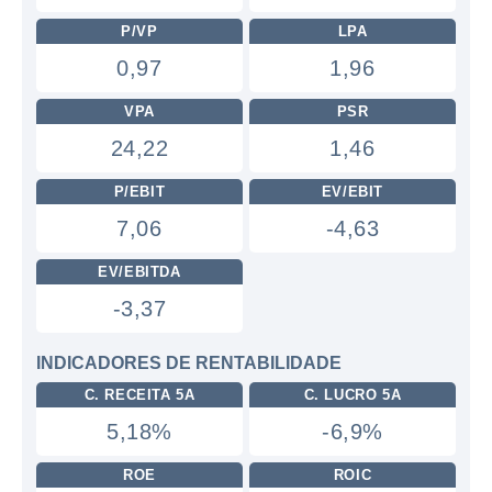
P/VP
LPA
0,97
1,96
VPA
PSR
24,22
1,46
P/EBIT
EV/EBIT
7,06
-4,63
EV/EBITDA
-3,37
INDICADORES DE RENTABILIDADE
C. RECEITA 5A
C. LUCRO 5A
5,18%
-6,9%
ROE
ROIC