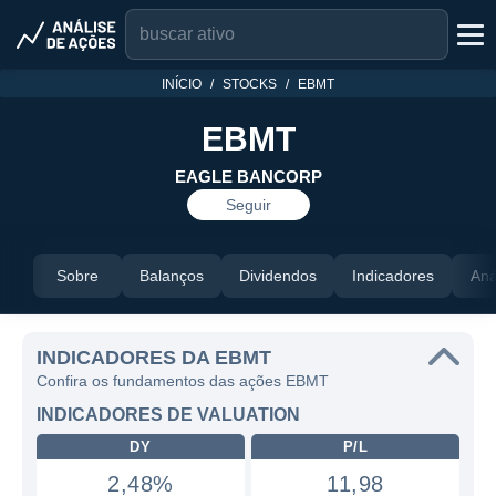
INÍCIO
STOCKS
EBMT
EBMT
EAGLE BANCORP
Seguir
Sobre
Balanços
Dividendos
Indicadores
Aná
INDICADORES DA EBMT
Confira os fundamentos das ações EBMT
INDICADORES DE VALUATION
DY
P/L
2,48%
11,98