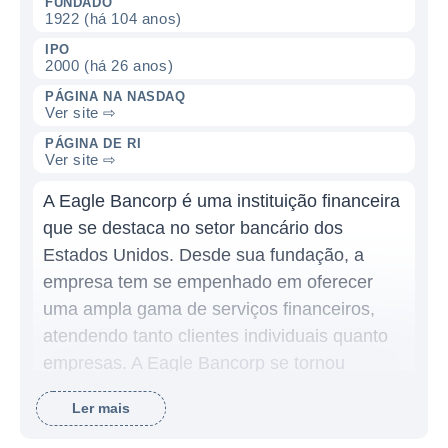
FUNDADO
1922 (há 104 anos)
IPO
2000 (há 26 anos)
PÁGINA NA NASDAQ
Ver site ⇨
PÁGINA DE RI
Ver site ⇨
A Eagle Bancorp é uma instituição financeira
que se destaca no setor bancário dos
Estados Unidos. Desde sua fundação, a
empresa tem se empenhado em oferecer
uma ampla gama de serviços financeiros,
atendendo tanto clientes individuais quanto
empresas. A Eagle Bancorp se tornou
conhecida por suas práticas de empréstimos
Ler mais
conservadoras e seu compromisso com o
atendimento ao cliente, o que a ajudou a