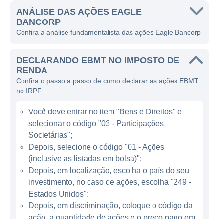
estreitar laços com a comunidade local.
ANÁLISE DAS AÇÕES EAGLE
BANCORP
A Eagle Bancorp desempenha funções
Confira a análise fundamentalista das ações Eagle Bancorp
bancárias típicas, como contas correntes e
de poupança, empréstimos pessoais e
DECLARANDO EBMT NO IMPOSTO DE
RENDA
comerciais, hipotecas, além de serviços de
Confira o passo a passo de como declarar as ações EBMT
investimento. Ela ganha seu dinheiro
no IRPF
principalmente através da diferença entre os
juros cobrados em empréstimos e os juros
Você deve entrar no item "Bens e Direitos" e
pagos aos depositantes, uma prática comum
selecionar o código "03 - Participações
Societárias";
entre os bancos. Além disso, a empresa
Depois, selecione o código "01 - Ações
também oferece serviços de gestão de ativos
(inclusive as listadas em bolsa)";
e consultoria financeira, diversificando assim
Depois, em localização, escolha o país do seu
suas fontes de receita.
investimento, no caso de ações, escolha "249 -
Estados Unidos";
ATUAÇÃO DA EAGLE BANCORP
Depois, em discriminação, coloque o código da
ação, a quantidade de ações e o preço pago em