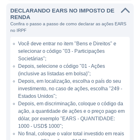
abordem as causas subjacentes das
DECLARANDO EARS NO IMPOSTO DE
doenças auditivas.
RENDA
Confira o passo a passo de como declarar as ações EARS
O principal enfoque da Auris Medical é o
no IRPF
desenvolvimento de novos tratamentos que
modulam a resposta inflamatória e
Você deve entrar no item "Bens e Direitos" e
promovem a regeneração celular. A empresa
selecionar o código "03 - Participações
tem investido fortemente em pesquisas
Societárias";
relacionadas a um segmento carente de
Depois, selecione o código "01 - Ações
(inclusive as listadas em bolsa)";
inovações no setor de saúde, buscando
Depois, em localização, escolha o país do seu
desenvolver compostos que possam
investimento, no caso de ações, escolha "249 -
proporcionar uma melhoria significativa nas
Estados Unidos";
condições auditivas dos pacientes. A Auris
Depois, em discriminação, coloque o código da
Medical se destaca por seu desenvolvimento
ação, a quantidade de ações e o preço pago em
de tratamentos potenciais para o tinnitus,
dólar, por exemplo "EARS - QUANTIDADE:
uma condição que afeta milhões de pessoas
1000 - USD$ 1000";
em todo o mundo e que atualmente não
No final, coloque o valor total investido em reais