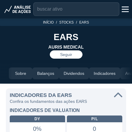
INÍCIO
STOCKS
EARS
EARS
AURIS MEDICAL
Seguir
Sobre
Balanços
Dividendos
Indicadores
Aná
INDICADORES DA EARS
Confira os fundamentos das ações EARS
INDICADORES DE VALUATION
DY
P/L
0%
0