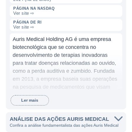
PÁGINA NA NASDAQ
Ver site ⇨
PÁGINA DE RI
Ver site ⇨
Auris Medical Holding AG é uma empresa
biotecnológica que se concentra no
desenvolvimento de terapias inovadoras
para tratar doenças relacionadas ao ouvido,
como a perda auditiva e zumbido. Fundada
em 2013, a empresa baseia suas operações
na pesquisa de medicamentos que visam
melhorar a qualidade de vida dos pacientes
Ler mais
que sofrem com essas condições. Com sede
em Zurich, Suíça, a Auris Medical busca
oferecer opções terapêuticas que não
ANÁLISE DAS AÇÕES AURIS MEDICAL
Confira a análise fundamentalista das ações Auris Medical
apenas tratem os sintomas, mas também