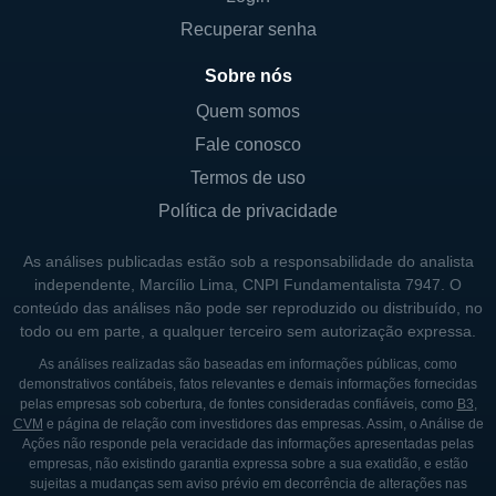
Europa e nos Estados Unidos, países onde o
mercado de saúde está em constante
Recuperar senha
crescimento e há uma demanda crescente
Sobre nós
por novas terapias para problemas auditivos.
Quem somos
A companhia identifica oportunidades de
Fale conosco
expansão não apenas em bases
metodológicas de pesquisa, mas também
Termos de uso
através da identificação de necessidades
Política de privacidade
não atendidas entre os pacientes que lutam
As análises publicadas estão sob a responsabilidade do analista
contra a perda auditiva e o zumbido.
independente, Marcílio Lima, CNPI Fundamentalista 7947. O
conteúdo das análises não pode ser reproduzido ou distribuído, no
A empresa está ciente das necessidades de
todo ou em parte, a qualquer terceiro sem autorização expressa.
fornecer acesso a tratamentos inovadores,
As análises realizadas são baseadas em informações públicas, como
especialmente em regiões onde os serviços
demonstrativos contábeis, fatos relevantes e demais informações fornecidas
de saúde podem ser limitados. Isso se alinha
pelas empresas sob cobertura, de fontes consideradas confiáveis, como
B3
,
CVM
e página de relação com investidores das empresas. Assim, o Análise de
com a missão global da Auris Medical de
Ações não responde pela veracidade das informações apresentadas pelas
melhorar a saúde auditiva ao redor do
empresas, não existindo garantia expressa sobre a sua exatidão, e estão
sujeitas a mudanças sem aviso prévio em decorrência de alterações nas
mundo, visando aumentar a consciência