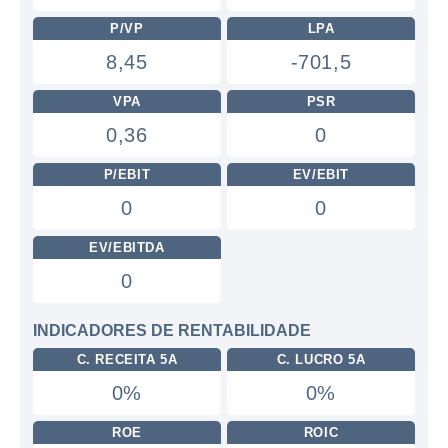
P/VP
LPA
8,45
-701,5
VPA
PSR
0,36
0
P/EBIT
EV/EBIT
0
0
EV/EBITDA
0
INDICADORES DE RENTABILIDADE
C. RECEITA 5A
C. LUCRO 5A
0%
0%
ROE
ROIC