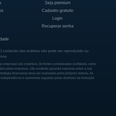
s
Seja premium
os
Cadastro gratuito
nooga, Tennessee. Desde o
Login
 carpetes. Vários pontos de
Recuperar senha
ficação de produtos nas
 na indústria.
idade
ram seu portfólio e alcance
 O conteúdo das análises não pode ser reproduzido ou
essa.
s de produção e na
m mercado em constante
as empresas sob cobertura, de fontes consideradas confiáveis, como
das pelas empresas, não existindo garantia expressa sobre a sua
tégia financeiras deve ser realizadas pelos próprios leitores. As
e independência e autonomia seguidas pelas diretrizes da Instrução
 de novos produtos e linhas,
te demanda do consumidor por
orte compromisso com a
or de revestimentos.
 oportunidades de mercado e