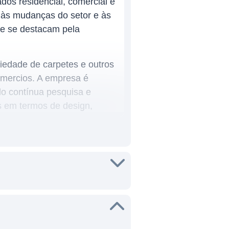
os residencial, comercial e
r às mudanças do setor e às
ue se destacam pela
iedade de carpetes e outros
omercios. A empresa é
do contínua pesquisa e
s em termos de design,
des de distribuição em
 a diferentes segmentos de
 vinílicos, entre outros
is.