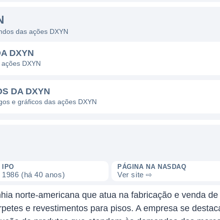
N
dendos das ações DXYN
DA DXYN
s ações DXYN
OS DA DXYN
agos e gráficos das ações DXYN
IPO
PÁGINA NA NASDAQ
1986 (há 40 anos)
Ver site ⇨
ia norte-americana que atua na fabricação e venda de p
rpetes e revestimentos para pisos. A empresa se destac