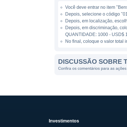
As linhas de produtos da Dix
Você deve entrar no item "Bens 
opções que variam de linhas
Depois, selecione o código "01
e designers de interiores. 
Depois, em localização, escol
distribuidores, garantindo 
Depois, em discriminação, col
QUANTIDADE: 1000 - USD$ 1
MODELO DE NEGÓCIO
No final, coloque o valor tota
O modelo de negócio da Dix
DISCUSSÃO SOBRE T
tecnologia para aprimorar se
atendem às altas expectativ
Confira os comentários para as ações
disso, a Dixie Group tem pr
impacto ambiental.
Além de sua produção, a Dix
seus produtos, participando d
essencial para se manter re
rapidamente e novas tendênc
Investimentos