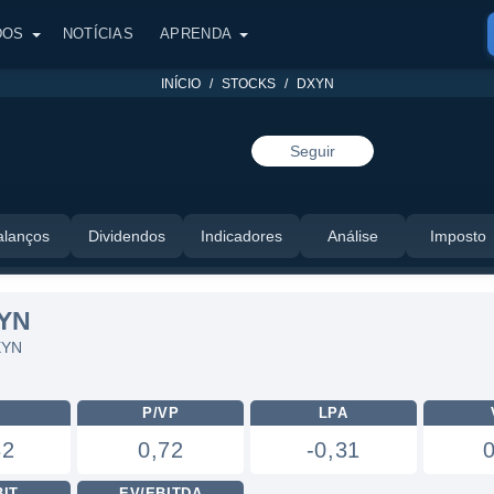
DOS
NOTÍCIAS
APRENDA
INÍCIO
STOCKS
DXYN
Seguir
alanços
Dividendos
Indicadores
Análise
Imposto
YN
XYN
L
P/VP
LPA
32
0,72
-0,31
BIT
EV/EBITDA