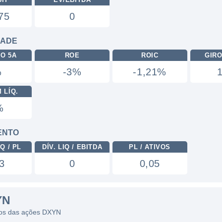
75
0
DADE
RO 5A
ROE
ROIC
GIRO
%
-3%
-1,21%
 LÍQ.
%
ENTO
Q / PL
DÍV. LIQ / EBITDA
PL / ATIVOS
3
0
0,05
YN
icos das ações DXYN