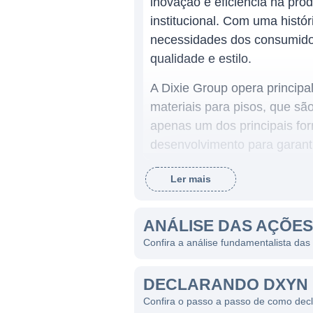
inovação e eficiência na pr
institucional. Com uma histó
necessidades dos consumidor
qualidade e estilo.
A Dixie Group opera principa
materiais para pisos, que sã
apenas um dos principais fo
desenvolvimento para garanti
funcionalidade e sustentabili
Ler mais
ATUAÇÃO DA DIXIE GROU
ANÁLISE DAS AÇÕES
A empresa atua principalmen
Confira a análise fundamentalista da
mercados internacionais. Seu
clientes. Além de carpetes, a
DECLARANDO DXYN 
materiais que podem ser apli
Confira o passo a passo de como dec