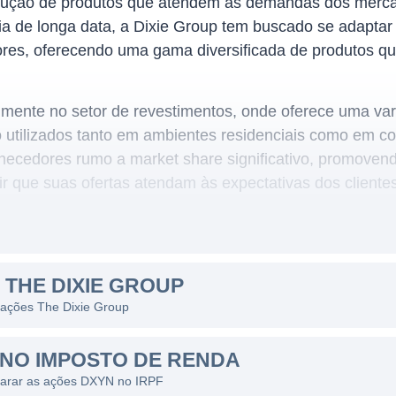
odução de produtos que atendem às demandas dos mercad
ria de longa data, a Dixie Group tem buscado se adapta
es, oferecendo uma gama diversificada de produtos q
lmente no setor de revestimentos, onde oferece uma var
o utilizados tanto em ambientes residenciais como em c
rnecedores rumo a market share significativo, promoven
r que suas ofertas atendam às expectativas dos cliente
dade.
P
 THE DIXIE GROUP
te nos Estados Unidos, mas também explora oportunida
s ações The Dixie Group
 portfólio inclui várias linhas de produtos que atendem
 companhia oferece piso laminado, piso de madeira, pisos
NO IMPOSTO DE RENDA
cados em ambientes comerciais, residenciais e industria
larar as ações DXYN no IRPF