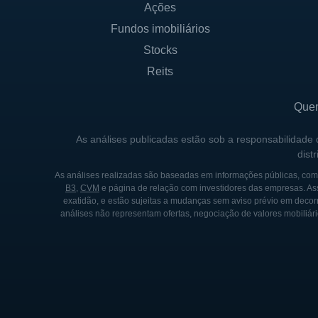
Ações
HISTÓRICO DA DIXIE GRO
Fundos imobiliários
A história da Dixie Group r
Stocks
início, a empresa se focou e
Reits
viragem na história da Dixi
décadas seguintes, ajudaram 
Que
Ao longo dos anos, a Dixie G
As análises publicadas estão sob a responsabilidade
dist
no mercado. A empresa també
modernização de sua linha 
As análises realizadas são baseadas em informações públicas, como
B3
,
CVM
e página de relação com investidores das empresas. As
evolução.
exatidão, e estão sujeitas a mudanças sem aviso prévio em decorr
análises não representam ofertas, negociação de valores mobiliári
Na década de 1990, a Dixie G
incluindo opções de superfíc
escolhas sustentáveis. Atra
qualidade, a Dixie Group con
Hoje, a Dixie Group está em