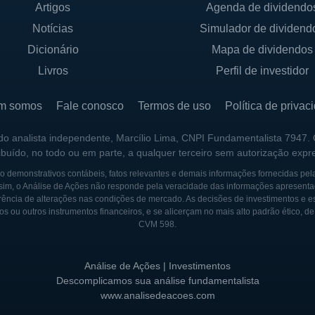
Artigos
Agenda de dividendo
UP
Notícias
Simulador de dividend
emonta a 1920, quando foi fundada na cidade de Chatta
Dicionário
Mapa de dividendos
m produzir produtos de alta qualidade para o mercado de
Livros
Perfil de investidor
e Group, como a expansão na década de 1950 e a diversi
a solidificar sua posição como um dos principais players
m somos
Fale conosco
Termos de uso
Política de privac
roup passou por várias aquisições e fusões que expandi
 do analista independente, Marcílio Lima, CNPI Fundamentalista 7947.
ribuído, no todo ou em parte, a qualquer terceiro sem autorização expr
m fez investimentos significativos em suas instalaçõe
de produtos para melhor atender às necessidades de u
 demonstrativos contábeis, fatos relevantes e demais informações fornecidas pel
sim, o Análise de Ações não responde pela veracidade das informações apresenta
ência de alterações nas condições de mercado. As decisões de investimentos e estra
os ou outros instrumentos financeiros, e se alicerçam no mais alto padrão ético, d
roup começou a diversificar sua linha com a introdução
CVM 598.
ie dura e produtos ecológicos, que refletiam a crescen
vés de uma combinação de dedicação à inovação e um f
Análise de Ações | Investimentos
tinua a ser um nome respeitado e uma referência no set
Descomplicamos sua análise fundamentalista
www.analisedeacoes.com
 uma fase de transformação contínua, explorando novas