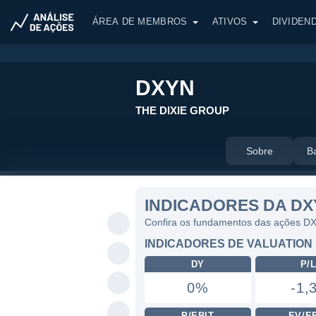
ÁREA DE MEMBROS
ATIVOS
DIVIDEN
DXYN
THE DIXIE GROUP
Sobre
B
INDICADORES DA DX
Confira os fundamentos das ações D
INDICADORES DE VALUATION
DY
P/
0%
-1,
P/EBIT
EV/E