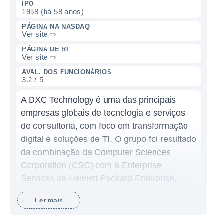
IPO
1968 (há 58 anos)
PÁGINA NA NASDAQ
Ver site ⇨
PÁGINA DE RI
Ver site ⇨
AVAL. DOS FUNCIONÁRIOS
3.2 / 5
A DXC Technology é uma das principais
empresas globais de tecnologia e serviços
de consultoria, com foco em transformação
digital e soluções de TI. O grupo foi resultado
da combinação da Computer Sciences
Corporation (CSC) com a Enterprise
Services da Hewlett Packard Enterprise,
criando uma nova entidade em 2017. Desde
Ler mais
então, a DXC se dedica a ajudar