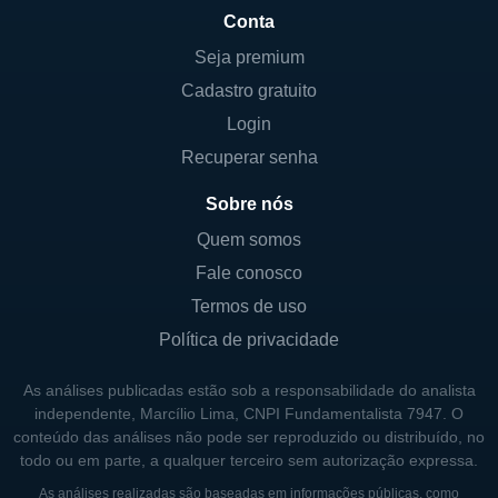
participação acionária é bem diversificada,
Conta
garantindo um equilíbrio no controle da
Seja premium
companhia. O foco principal está em criar
Cadastro gratuito
valor para todos os seus acionistas por meio
Login
de estratégias de crescimento e eficiência
Recuperar senha
operacional.
Sobre nós
Os principais sócios da DXC incluem várias
Quem somos
instituições financeiras e investidores, que
Fale conosco
desempenham um papel importante na
governança e nas decisões estratégicas da
Termos de uso
empresa. Essa estrutura proporciona
Política de privacidade
flexibilidade e agilidade para a corporação,
As análises publicadas estão sob a responsabilidade do analista
permitindo-lhe responder rapidamente às
independente, Marcílio Lima, CNPI Fundamentalista 7947. O
mudanças nas demandas do mercado e a
conteúdo das análises não pode ser reproduzido ou distribuído, no
inovações tecnológicas.
todo ou em parte, a qualquer terceiro sem autorização expressa.
As análises realizadas são baseadas em informações públicas, como