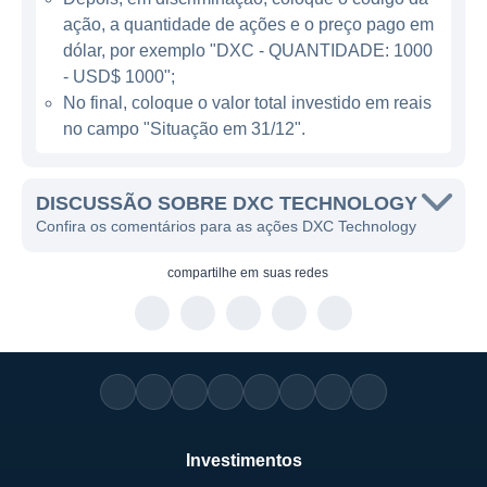
ação, a quantidade de ações e o preço pago em
PRESENÇA E ATUAÇÃO GLOBAL
dólar, por exemplo "DXC - QUANTIDADE: 1000
A DXC é uma empresa verdadeiramente
- USD$ 1000";
No final, coloque o valor total investido em reais
global, presente em diversas regiões,
no campo "Situação em 31/12".
incluindo América do Norte, Europa, Ásia-
Pacífico e América Latina. A companhia
atende a uma vasta gama de setores, como
DISCUSSÃO SOBRE DXC TECHNOLOGY
saúde, finanças, manufatura, transporte e
Confira os comentários para as ações DXC Technology
telecomunicações, o que demonstra sua
compartilhe em
suas redes
capacidade de adaptar soluções específicas
para cada cliente de acordo com as
necessidades do mercado local.
Suas linhas de negócios abrangem serviços
que incluem consultoria de estratégia digital,
modernização de aplicações, gerenciamento
Investimentos
de serviços em nuvem, e segurança