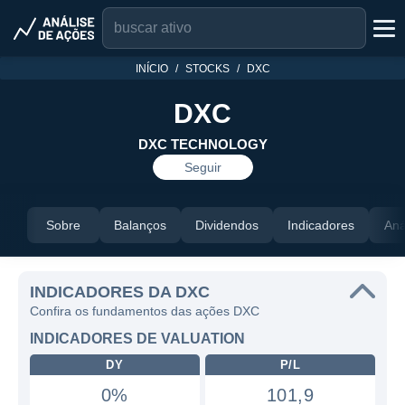
INÍCIO
STOCKS
DXC
DXC
DXC TECHNOLOGY
Seguir
Sobre
Balanços
Dividendos
Indicadores
Aná
INDICADORES DA DXC
Confira os fundamentos das ações DXC
INDICADORES DE VALUATION
DY
P/L
0%
101,9