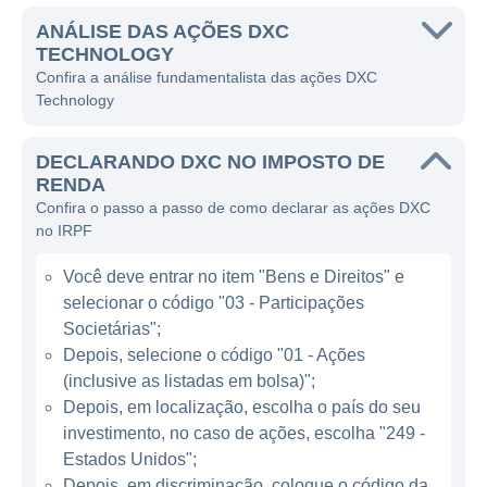
organizações a modernizar suas operações
de TI, melhorar a experiência do cliente e se
ANÁLISE DAS AÇÕES DXC
TECHNOLOGY
adaptarem às novas exigências do mercado
Confira a análise fundamentalista das ações DXC
digital.
Technology
A DXC oferece uma ampla gama de
DECLARANDO DXC NO IMPOSTO DE
serviços, incluindo consultoria em tecnologia,
RENDA
integração de sistemas, gestão de
Confira o passo a passo de como declarar as ações DXC
aplicações, e serviços de infraestrutura. A
no IRPF
empresa trabalha com clientes em diversas
Você deve entrar no item "Bens e Direitos" e
indústrias, oferecendo soluções que vão
selecionar o código "03 - Participações
desde a otimização de processos de
Societárias";
negócios até o gerenciamento de ambientes
Depois, selecione o código "01 - Ações
em nuvem. O seu modelo de negócio é
(inclusive as listadas em bolsa)";
orientado para atender à crescente demanda
Depois, em localização, escolha o país do seu
por digitalização e serviços relacionados à
investimento, no caso de ações, escolha "249 -
transformação organizacional.
Estados Unidos";
Depois, em discriminação, coloque o código da