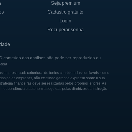
s
Seja premium
 na bolsa de valores de
os
Cadastro gratuito
sua base de usuários.
Login
ataforma de streaming de
Recuperar senha
 e ajudou a criar um
or diversificação de conteúdo
idade
 O conteúdo das análises não pode ser reproduzido ou
s plataformas de streaming,
essa.
player-chave no setor,
as empresas sob cobertura, de fontes consideradas confiáveis, como
a.
das pelas empresas, não existindo garantia expressa sobre a sua
tégia financeiras deve ser realizadas pelos próprios leitores. As
e independência e autonomia seguidas pelas diretrizes da Instrução