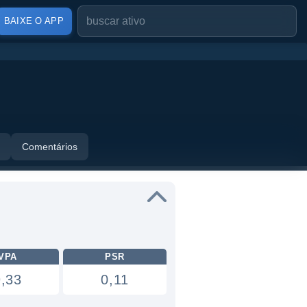
BAIXE O APP
Comentários
VPA
PSR
9,33
0,11