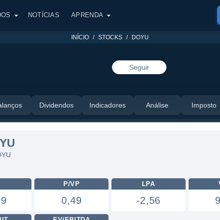
DOS
NOTÍCIAS
APRENDA
INÍCIO
STOCKS
DOYU
Seguir
alanços
Dividendos
Indicadores
Análise
Imposto
OYU
DOYU
L
P/VP
LPA
79
0,49
-2,56
BIT
EV/EBITDA