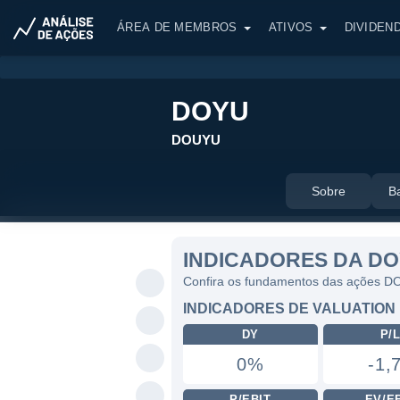
ÁREA DE MEMBROS
ATIVOS
DIVIDEN
DOYU
DOUYU
Sobre
B
INDICADORES DA D
Confira os fundamentos das ações 
INDICADORES DE VALUATION
DY
P/
0%
-1,
P/EBIT
EV/E