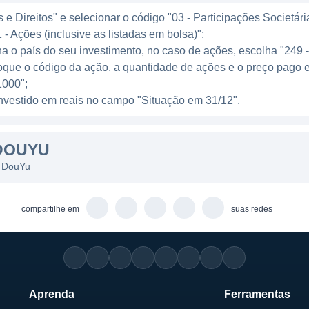
ange desde jogos de ação até jogos de estratégia, além
e Direitos" e selecionar o código "03 - Participações Societári
hows e competições esportivas.
 - Ações (inclusive as listadas em bolsa)";
ha o país do seu investimento, no caso de ações, escolha "249 
A DOUYU
oque o código da ação, a quantidade de ações e o preço pago 
000";
 é um dos fatores mais interessantes do modelo de ne
l investido em reais no campo "Situação em 31/12".
de doações e presentes virtuais enviados pelos espect
e desejam se promover durante transmissões. Além di
DOUYU
rande público para oferecer espaço publicitário às marc
s DouYu
versas iniciativas para ampliar sua oferta e engajar ain
vam mais interação durante as transmissões, além de e
compartilhe em
suas redes
as estratégias, a DouYu se consolidou como uma plataf
de streaming ao vivo.
Aprenda
Ferramentas
 inicialmente como um site destinado a transmitir jogos