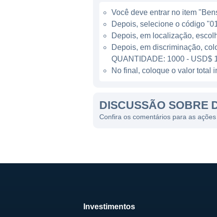
conteúdo disponível, que abr
Você deve entrar no item "Bens 
entretenimento, como talk s
Depois, selecione o código "01
Depois, em localização, escol
MODELOS DE NEGÓCIO D
Depois, em discriminação, col
QUANTIDADE: 1000 - USD$ 1
A monetização da plataforma
No final, coloque o valor tota
captura receita não apenas 
de parcerias com marcas qu
DISCUSSÃO SOBRE 
anúncios, aproveitando seu g
Confira os comentários para as açõe
Em adição, a DouYu lançou di
inclui programas que incenti
grandes audiências. Com ess
player relevante no mercado 
HISTÓRIA DA DOUYU
Investimentos
A DouYu foi fundada em 2014,