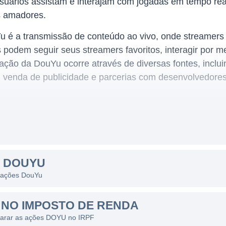
usuários assistam e interajam com jogadas em tempo rea
s amadores.
uYu é a transmissão de conteúdo ao vivo, onde streamer
 podem seguir seus streamers favoritos, interagir por m
ação da DouYu ocorre através de diversas fontes, inclu
 venda de publicidade e parcerias com desenvolvedores
ogos é um dos segmentos de crescimento mais acelerad
DouYu posiciona-se como uma das principais plataformas
S DOUYU
iva, fazendo com que a empresa não só atraia streame
s ações DouYu
onteúdo emergentes a se juntarem à plataforma.
e na China, onde o mercado de jogos é um dos maiores 
NO IMPOSTO DE RENDA
e enraizada. A empresa se destaca por sua facilidade d
larar as ações DOYU no IRPF