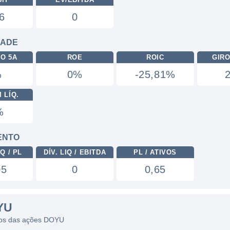
6
0
DADE
RO 5A
ROE
ROIC
GIRO
%
0%
-25,81%
 LÍQ.
%
ENTO
Q / PL
DÍV. LIQ / EBITDA
PL / ATIVOS
05
0
0,65
YU
ficos das ações DOYU