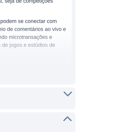
l, seja de competições
s podem se conectar com
eio de comentários ao vivo e
indo microtransações e
 de jogos e estúdios de
o da indústria do
 na China. Sua base de
rs renomados, mas também
do mundo, e a cultura de
e uso e pela variedade de