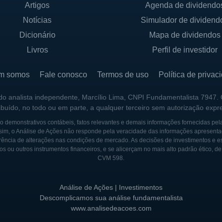
Artigos
Agenda de dividendo
ade e, em 2019, tornou-se pública, listando suas ações
Notícias
Simulador de dividend
ouYu continuou a expandir suas operações e aumentar 
Dicionário
Mapa de dividendos
a história da DouYu foi sua fusão com a Huya, outra pl
Livros
Perfil de investidor
 Essa fusão consolidou a presença da DouYu no mercado
aming na China. Essa aliança também significou uma mai
m somos
Fale conosco
Termos de uso
Política de privac
ação para a empresa.
 do analista independente, Marcílio Lima, CNPI Fundamentalista 7947.
is, a DouYu enfrentou a concorrência crescente de outra
ribuído, no todo ou em parte, a qualquer terceiro sem autorização expr
 globalmente. No entanto, a empresa continua a ser um 
 demonstrativos contábeis, fatos relevantes e demais informações fornecidas pel
idores quanto criadores de conteúdo para sua plataform
sim, o Análise de Ações não responde pela veracidade das informações apresenta
ência de alterações nas condições de mercado. As decisões de investimentos e estra
os ou outros instrumentos financeiros, e se alicerçam no mais alto padrão ético, d
CVM 598.
Análise de Ações | Investimentos
Descomplicamos sua análise fundamentalista
www.analisedeacoes.com