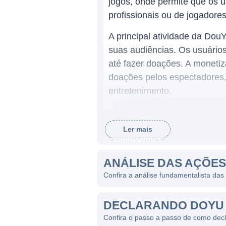
jogos, onde permite que os 
profissionais ou de jogadore
A principal atividade da Do
suas audiências. Os usuários
até fazer doações. A monetiz
doações pelos espectadores,
entretenimento.
ATUAÇÃO DA DOUYU
Ler mais
O mercado de streaming de j
entretenimento digital, e a 
ANÁLISE DAS AÇÕE
usuários é extremamente at
Confira a análise fundamentalista da
incentivando criadores de c
A DouYu opera principalment
DECLARANDO DOYU 
streaming está profundament
Confira o passo a passo de como dec