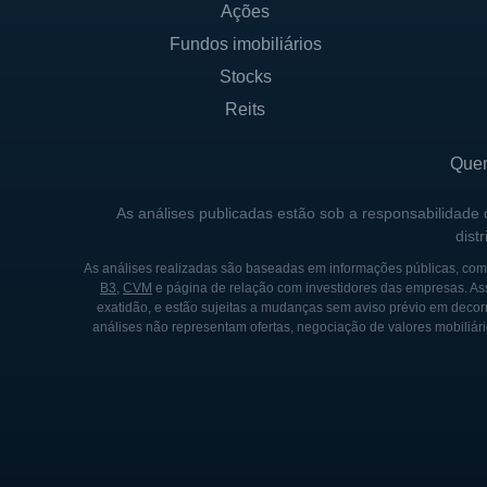
Ações
rapidamente ganhou popularid
Fundos imobiliários
Nova York. Desde então, a D
Stocks
Um dos marcos importantes n
Reits
jogos, que ocorreu em 2020.
gigante na indústria de stre
Que
e oportunidades de monetiz
As análises publicadas estão sob a responsabilidade
Além de seus desafios inicia
dist
tanto dentro da China quanto
As análises realizadas são baseadas em informações públicas, como
atraindo tanto novos consum
B3
,
CVM
e página de relação com investidores das empresas. As
exatidão, e estão sujeitas a mudanças sem aviso prévio em decorr
análises não representam ofertas, negociação de valores mobiliári