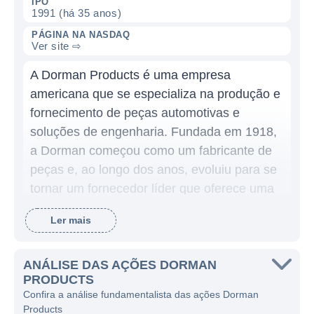
IPO
1991 (há 35 anos)
PÁGINA NA NASDAQ
Ver site ⇨
A Dorman Products é uma empresa
americana que se especializa na produção e
fornecimento de peças automotivas e
soluções de engenharia. Fundada em 1918,
a Dorman começou como um fabricante de
peças e, ao longo dos anos, evoluiu para se
tornar um fornecedor líder que oferece uma
vasta gama de produtos destinados a
Ler mais
atender uma variedade de necessidades da
indústria automotiva. A empresa tem uma
longa trajetória e se dedica a oferecer
ANÁLISE DAS AÇÕES DORMAN
PRODUCTS
soluções inovadoras que ajudam
Confira a análise fundamentalista das ações Dorman
reparadores e consumidores na manutenção
Products