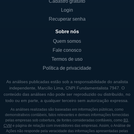
peças que não estão disponíveis através dos
Cadastro gratuito
fabricantes originais. Isso é crucial para
Login
automóveis mais antigos ou menos comuns
Recuperar senha
que podem não ter suporte contínuo dos
Sobre nós
fabricantes.
Quem somos
As linhas de negócios da Dorman são
Fale conosco
diversificadas e incluem produtos como
Termos de uso
peças de sistema de exaustão, componentes
Política de privacidade
de transmissão, sistemas eletrônicos, itens
de reposição para grupos de suspensão,
As análises publicadas estão sob a responsabilidade do analista
entre outros. Essa diversificação permite à
independente, Marcílio Lima, CNPI Fundamentalista 7947. O
Dorman proteger-se contra as flutuações do
conteúdo das análises não pode ser reproduzido ou distribuído, no
todo ou em parte, a qualquer terceiro sem autorização expressa.
mercado e garantir que a empresa se
mantenha relevante independentemente das
As análises realizadas são baseadas em informações públicas, como
demonstrativos contábeis, fatos relevantes e demais informações fornecidas
tendências e mudanças na indústria
pelas empresas sob cobertura, de fontes consideradas confiáveis, como
B3
,
automotiva.
CVM
e página de relação com investidores das empresas. Assim, o Análise de
Ações não responde pela veracidade das informações apresentadas pelas