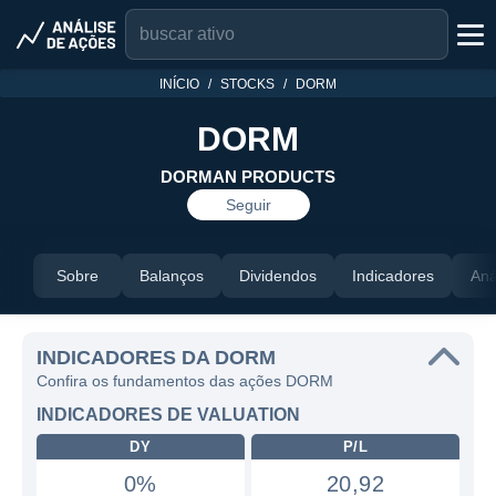
INÍCIO
STOCKS
DORM
DORM
DORMAN PRODUCTS
Seguir
Sobre
Balanços
Dividendos
Indicadores
Aná
INDICADORES DA DORM
Confira os fundamentos das ações DORM
INDICADORES DE VALUATION
DY
P/L
0%
20,92