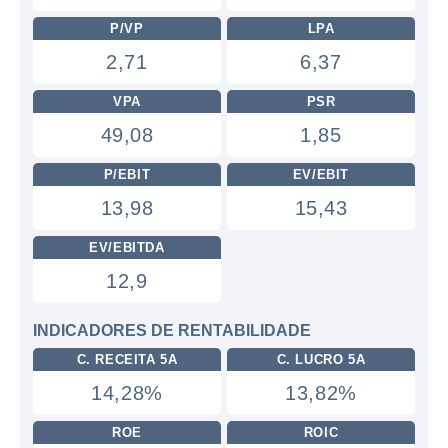
P/VP
LPA
2,71
6,37
VPA
PSR
49,08
1,85
P/EBIT
EV/EBIT
13,98
15,43
EV/EBITDA
12,9
INDICADORES DE RENTABILIDADE
C. RECEITA 5A
C. LUCRO 5A
14,28%
13,82%
ROE
ROIC