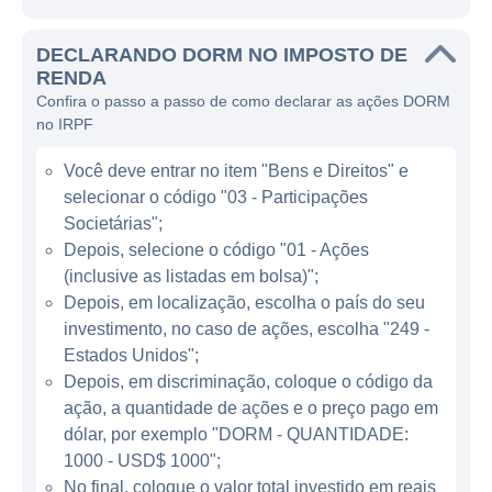
de veículos.
DECLARANDO DORM NO IMPOSTO DE
A principal atividade da Dorman é a
RENDA
concepção e fabricação de componentes
Confira o passo a passo de como declarar as ações DORM
automotivos, que incluem uma vasta gama
no IRPF
de peças de reposição, sistemas e
Você deve entrar no item "Bens e Direitos" e
ferramentas de instalação, além de produtos
selecionar o código "03 - Participações
para a manutenção dos veículos. Entre as
Societárias";
linhas de produtos estão componentes de
Depois, selecione o código "01 - Ações
suspensão, lâmpadas, sistemas de freio,
(inclusive as listadas em bolsa)";
filtros e muito mais. A empresa se destaca
Depois, em localização, escolha o país do seu
por sua capacidade de identificação de
investimento, no caso de ações, escolha "249 -
lacunas no mercado, oferecendo peças que
Estados Unidos";
muitas vezes são negligenciadas pelos
Depois, em discriminação, coloque o código da
ação, a quantidade de ações e o preço pago em
fabricantes tradicionais de automóveis.
dólar, por exemplo "DORM - QUANTIDADE:
1000 - USD$ 1000";
ATUAÇÃO DA DORMAN PRODUCTS
No final, coloque o valor total investido em reais