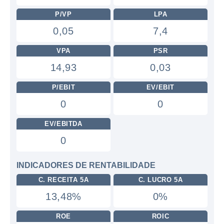
P/VP
LPA
0,05
7,4
VPA
PSR
14,93
0,03
P/EBIT
EV/EBIT
0
0
EV/EBITDA
0
INDICADORES DE RENTABILIDADE
C. RECEITA 5A
C. LUCRO 5A
13,48%
0%
ROE
ROIC