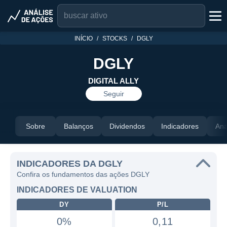
INÍCIO
STOCKS
DGLY
DGLY
DIGITAL ALLY
Seguir
Sobre
Balanços
Dividendos
Indicadores
Aná
INDICADORES DA DGLY
Confira os fundamentos das ações DGLY
INDICADORES DE VALUATION
DY
P/L
0%
0,11