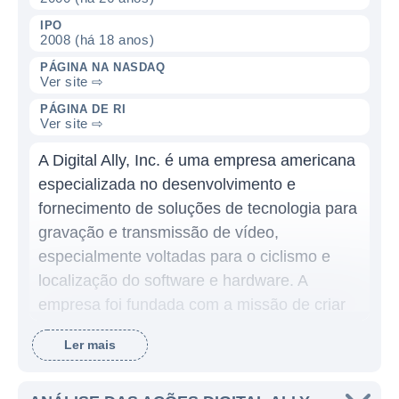
IPO
2008 (há 18 anos)
PÁGINA NA NASDAQ
Ver site ⇨
PÁGINA DE RI
Ver site ⇨
A Digital Ally, Inc. é uma empresa americana
especializada no desenvolvimento e
fornecimento de soluções de tecnologia para
gravação e transmissão de vídeo,
especialmente voltadas para o ciclismo e
localização do software e hardware. A
empresa foi fundada com a missão de criar
dispositivos e sistemas inovadores que
Ler mais
podem melhorar a segurança e a eficiência
das operações de emergência, como a