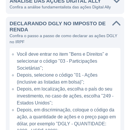
polícia e os serviços de emergência.
ANÁLISE DAS AÇÕES DIGITAL ALLY
Confira a análise fundamentalista das ações Digital Ally
O principal foco de atuação da Digital Ally é o
fornecimento de câmeras de vídeo para a
DECLARANDO DGLY NO IMPOSTO DE
polícia e serviços de emergência, além de
RENDA
Confira o passo a passo de como declarar as ações DGLY
softwares de gerenciamento de vídeo e
no IRPF
dados. Com a crescente demanda por
tecnologia que eleva a transparência e a
Você deve entrar no item "Bens e Direitos" e
responsabilidade nas operações de
selecionar o código "03 - Participações
aplicação da lei, a Digital Ally tem se
Societárias";
destacado no fornecimento de produtos que
Depois, selecione o código "01 - Ações
(inclusive as listadas em bolsa)";
atendem a esses requisitos. As câmeras
Depois, em localização, escolha o país do seu
worn (usadas) pelos policiais tornam-se uma
investimento, no caso de ações, escolha "249 -
ferramenta essencial para registrar
Estados Unidos";
interações de serviço, proporcionando uma
Depois, em discriminação, coloque o código da
forma eficiente de documentar atividades e
ação, a quantidade de ações e o preço pago em
proteger tanto os oficiais quanto o público.
dólar, por exemplo "DGLY - QUANTIDADE: