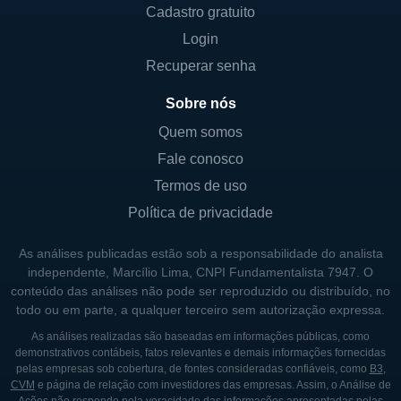
Cadastro gratuito
fornecimento de câmeras de vigilância,
Login
software de gravação e serviços de
gerenciamento de dados. As câmeras
Recuperar senha
wearable são projetadas para serem
Sobre nós
utilizadas diretamente pelos oficiais,
Quem somos
permitindo que eles capturem
Fale conosco
automaticamente qualquer interação
enquanto estão em serviço.
Termos de uso
Política de privacidade
Além disso, a empresa oferece soluções de
armazenamento em nuvem, o que
As análises publicadas estão sob a responsabilidade do analista
proporciona maior acessibilidade e
independente, Marcílio Lima, CNPI Fundamentalista 7947. O
conteúdo das análises não pode ser reproduzido ou distribuído, no
segurança para os dados coletados. Os
todo ou em parte, a qualquer terceiro sem autorização expressa.
softwares de gerenciamento de vídeo da
As análises realizadas são baseadas em informações públicas, como
Digital Ally ajudam a facilitar a organização,
demonstrativos contábeis, fatos relevantes e demais informações fornecidas
análise e recuperação de gravações,
pelas empresas sob cobertura, de fontes consideradas confiáveis, como
B3
,
CVM
e página de relação com investidores das empresas. Assim, o Análise de
aumentando a eficácia na resposta a