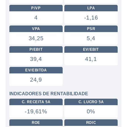
P/VP
LPA
4
-1,16
VPA
PSR
34,25
5,4
P/EBIT
EV/EBIT
39,4
41,1
EV/EBITDA
24,9
INDICADORES DE RENTABILIDADE
C. RECEITA 5A
C. LUCRO 5A
-19,61%
0%
ROE
ROIC