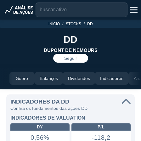
INÍCIO
STOCKS
DD
DD
DUPONT DE NEMOURS
Seguir
Sobre
Balanços
Dividendos
Indicadores
Aná
INDICADORES DA DD
Confira os fundamentos das ações DD
INDICADORES DE VALUATION
DY
P/L
0,56%
-118,2