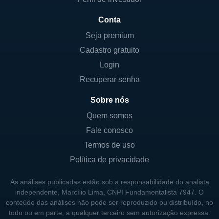
Kevlar e Teflon, reconhecidos mundialmente
Conta
por suas características de resistência e
durabilidade; e Biociências, que foca em
Seja premium
saúde e nutrição. Essas áreas não só
Cadastro gratuito
demonstram a versatilidade da DuPont, mas
Login
também a sua capacidade de se adaptar às
Recuperar senha
necessidades em constante mudança dos
Sobre nós
mercados.
Quem somos
Cada uma dessas divisões não apenas gera
Fale conosco
receita, mas também se esforça para
Termos de uso
fornecer aos clientes soluções que são tanto
Política de privacidade
práticas quanto inovadoras. A ciência dos
materiais e a biotecnologia, por exemplo, são
As análises publicadas estão sob a responsabilidade do analista
áreas em que a DuPont investe
independente, Marcílio Lima, CNPI Fundamentalista 7947. O
significativamente para garantir que seus
conteúdo das análises não pode ser reproduzido ou distribuído, no
todo ou em parte, a qualquer terceiro sem autorização expressa.
produtos não apenas atendam, mas