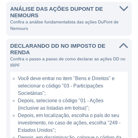
serviços que atendem a diversas indústrias,
como agricultura, eletrônicos, construção,
ANÁLISE DAS AÇÕES DUPONT DE
NEMOURS
automotiva e muitos outros.
Confira a análise fundamentalista das ações DuPont de
Nemours
A DuPont é uma empresa diversificada que
opera em vários setores da economia. O
DECLARANDO DD NO IMPOSTO DE
modelo de negócios da companhia se baseia
RENDA
na pesquisa e desenvolvimento (P&D)
Confira o passo a passo de como declarar as ações DD no
contínuos, proporcionando inovações
IRPF
tecnológicas que abordam desafios
Você deve entrar no item "Bens e Direitos" e
contemporâneos. Além disso, a empresa
selecionar o código "03 - Participações
transforma suas descobertas em produtos
Societárias";
que podem melhorar a eficiência, a
Depois, selecione o código "01 - Ações
segurança e a sustentabilidade. A DuPont
(inclusive as listadas em bolsa)";
está sempre na vanguarda, criando soluções
Depois, em localização, escolha o país do seu
que ajudam seus clientes a serem mais
investimento, no caso de ações, escolha "249 -
competitivos e inovadores.
Estados Unidos";
Depois, em discriminação, coloque o código da