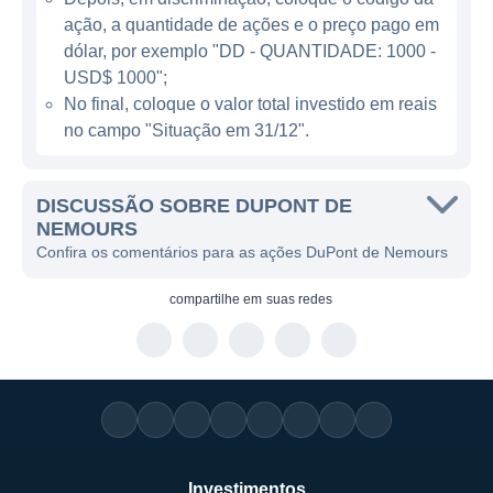
ação, a quantidade de ações e o preço pago em
ATUAÇÃO DA DUPONT
dólar, por exemplo "DD - QUANTIDADE: 1000 -
A DuPont é uma gigante em diversas áreas,
USD$ 1000";
No final, coloque o valor total investido em reais
atuando de maneira significativa em setores
no campo "Situação em 31/12".
como agricultura, onde fornece soluções que
aumentam a rentabilidade em cultivos;
materiais, com a criação de polímeros de
DISCUSSÃO SOBRE DUPONT DE
alta performance; e engenharia,
NEMOURS
Confira os comentários para as ações DuPont de Nemours
desenvolvendo tecnologias que otimizam
processos de manufatura. O foco em
compartilhe em
suas redes
soluções sustentáveis é um dos principais
princípios da empresa, que visa não apenas
o lucro, mas também a redução de impactos
ambientais por meio de suas inovações.
Além disso, a empresa participa de
inovações em ciência dos materiais e
Investimentos