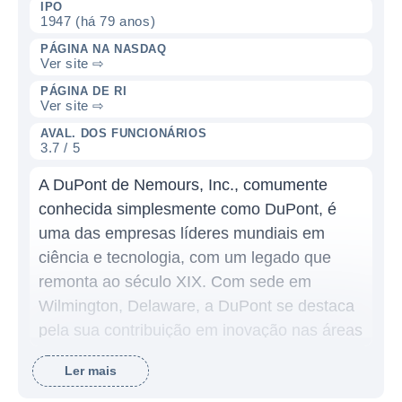
IPO
1947 (há 79 anos)
PÁGINA NA NASDAQ
Ver site ⇨
PÁGINA DE RI
Ver site ⇨
AVAL. DOS FUNCIONÁRIOS
3.7 / 5
A DuPont de Nemours, Inc., comumente
conhecida simplesmente como DuPont, é
uma das empresas líderes mundiais em
ciência e tecnologia, com um legado que
remonta ao século XIX. Com sede em
Wilmington, Delaware, a DuPont se destaca
pela sua contribuição em inovação nas áreas
de materiais, química e biotecnologia,
Ler mais
oferecendo uma ampla gama de produtos e