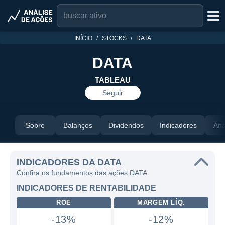
INÍCIO
STOCKS
DATA
DATA
TABLEAU
Seguir
Sobre
Balanços
Dividendos
Indicadores
Aná
INDICADORES DA DATA
Confira os fundamentos das ações DATA
INDICADORES DE RENTABILIDADE
ROE
MARGEM LÍQ.
-13%
-12%