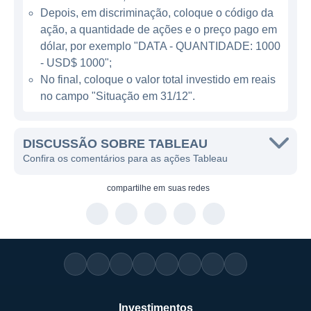
Depois, em discriminação, coloque o código da
MODELO DE NEGÓCIO E LINHAS DE
ação, a quantidade de ações e o preço pago em
ATUAÇÃO
dólar, por exemplo "DATA - QUANTIDADE: 1000
- USD$ 1000";
A Tableau gera receitas principalmente por
No final, coloque o valor total investido em reais
meio da venda de licenças de software,
no campo "Situação em 31/12".
serviços de treinamento e suporte, e
consultoria. Suas ofertas incluem o Tableau
DISCUSSÃO SOBRE TABLEAU
Desktop, que permite aos usuários criar
Confira os comentários para as ações Tableau
gráficos e dashboards interativos; Tableau
Server, que possibilita a colaboração em
compartilhe em
suas redes
equipes; e Tableau Online, uma versão
hospedada na nuvem, ideal para empresas
que buscam facilidade de acesso e
compartilhamento de dashboards.
A presença de Tableau se estende
Investimentos
globalmente, atendendo a clientes em