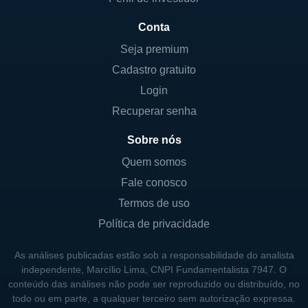
Tableau pela Salesforce em 2019 foi um
marco significativo em sua trajetória,
Conta
elevando a capacidade da Tableau de
Seja premium
expandir suas soluções e, ao mesmo tempo,
Cadastro gratuito
integrar-se mais profundamente ao
Login
ecossistema de produtos da Salesforce.
Recuperar senha
Além da Salesforce, diversas instituições e
fundos de investimento têm participação
Sobre nós
relevante na Tableau. Durante a sua história,
Quem somos
a empresa atraiu o interesse de diversos
Fale conosco
investidores, o que lhe proporcionou capital e
Termos de uso
estabilidade para continuar inovando em
Política de privacidade
suas ofertas de produtos e serviços.
As análises publicadas estão sob a responsabilidade do analista
independente, Marcílio Lima, CNPI Fundamentalista 7947. O
HISTÓRIA DA TABLEAU
conteúdo das análises não pode ser reproduzido ou distribuído, no
todo ou em parte, a qualquer terceiro sem autorização expressa.
A Tableau foi cofundada em 2003 por