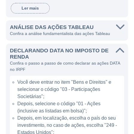
fundação, a Tableau tem se destacado pelo
Ler mais
desenvolvimento de ferramentas que
permitem análise de informações complexas
de uma maneira simples e acessível,
ANÁLISE DAS AÇÕES TABLEAU
Confira a análise fundamentalista das ações Tableau
promovendo uma cultura de dados entre
seus usuários.
DECLARANDO DATA NO IMPOSTO DE
Os produtos oferecidos pela Tableau são
RENDA
Confira o passo a passo de como declarar as ações DATA
amplamente utilizados em diversas
no IRPF
indústrias, incluindo finanças, saúde,
educação, governo e tecnologia. A empresa
Você deve entrar no item "Bens e Direitos" e
fornece soluções que vão desde a conexão
selecionar o código "03 - Participações
com fontes de dados até recursos
Societárias";
avançados de visualização e análise,
Depois, selecione o código "01 - Ações
(inclusive as listadas em bolsa)";
permitindo que os usuários consigam
Depois, em localização, escolha o país do seu
identificar tendências, padrões e
investimento, no caso de ações, escolha "249 -
incoerências nos dados de maneira eficiente.
Estados Unidos";