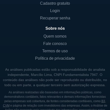
Cadastro gratuito
sempre pautados por rigorosos padrões de
Login
qualidade e eficácia. Na saúde animal, seus
produtos visam trazer benefícios à saúde e
Recuperar senha
ao bem-estar dos animais, garantindo que
Sobre nós
sejam seguros e eficazes. O compromisso
Quem somos
com a sustentabilidade e com práticas éticas
Fale conosco
também é um pilar fundamental para a linha
de negócios da Dare.
Termos de uso
Política de privacidade
No segmento agrícola, a Dare investe em
biopesticidas e biofertilizantes, buscando
As análises publicadas estão sob a responsabilidade do analista
criar soluções que aumentem a
independente, Marcílio Lima, CNPI Fundamentalista 7947. O
conteúdo das análises não pode ser reproduzido ou distribuído, no
produtividade e a saúde das plantações,
todo ou em parte, a qualquer terceiro sem autorização expressa.
reduzindo a dependência de produtos
As análises realizadas são baseadas em informações públicas, como
químicos tradicionais. Essa abordagem é
demonstrativos contábeis, fatos relevantes e demais informações fornecidas
parte de um movimento maior em direção à
pelas empresas sob cobertura, de fontes consideradas confiáveis, como
B3
,
CVM
e página de relação com investidores das empresas. Assim, o Análise de
agricultura sustentável que visa proteger o