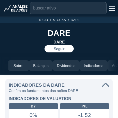
INÍCIO
STOCKS
DARE
DARE
DARE
Seguir
Sobre
Balanços
Dividendos
Indicadores
Aná
INDICADORES DA DARE
Confira os fundamentos das ações DARE
INDICADORES DE VALUATION
DY
P/L
0%
-1,52