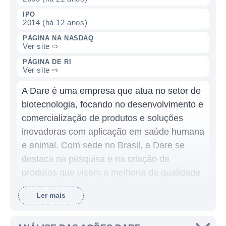
IPO
2014 (há 12 anos)
PÁGINA NA NASDAQ
Ver site ⇨
PÁGINA DE RI
Ver site ⇨
A Dare é uma empresa que atua no setor de
biotecnologia, focando no desenvolvimento e
comercialização de produtos e soluções
inovadoras com aplicação em saúde humana
e animal. Com sede no Brasil, a Dare se
destaca na pesquisa e na criação de
produtos que visam a melhoria da qualidade
de vida, utilizando a biotecnologia como
Ler mais
ferramenta central para o seu crescimento e
inovação.