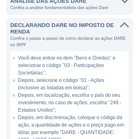
ANÁLISE DAS AÇÕES DARE
A atuação da Dare gira em torno da criação
Confira a análise fundamentalista das ações Dare
de bioprodutos que são desenvolvidos a
partir de recursos naturais, através de um
DECLARANDO DARE NO IMPOSTO DE
vasto conhecimento em engenharia
RENDA
Confira o passo a passo de como declarar as ações DARE
genética, microbiologia e farmacologia. A
no IRPF
empresa se apresenta como uma força
propulsora no uso de microorganismos e
Você deve entrar no item "Bens e Direitos" e
compostos bioativos, visando sempre
selecionar o código "03 - Participações
oferecer o que há de mais avançado em
Societárias";
termos científicos e tecnológicos. Assim, a
Depois, selecione o código "01 - Ações
(inclusive as listadas em bolsa)";
Dare tem como objetivo não apenas a
Depois, em localização, escolha o país do seu
lucratividade, mas também contribuir para a
investimento, no caso de ações, escolha "249 -
saúde e bem-estar das pessoas e dos
Estados Unidos";
animais.
Depois, em discriminação, coloque o código da
ação, a quantidade de ações e o preço pago em
ATUAÇÃO DA DARE
dólar, por exemplo "DARE - QUANTIDADE: