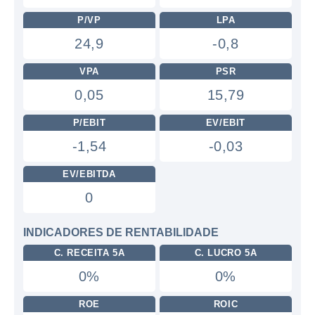
P/VP
LPA
24,9
-0,8
VPA
PSR
0,05
15,79
P/EBIT
EV/EBIT
-1,54
-0,03
EV/EBITDA
0
INDICADORES DE RENTABILIDADE
C. RECEITA 5A
C. LUCRO 5A
0%
0%
ROE
ROIC