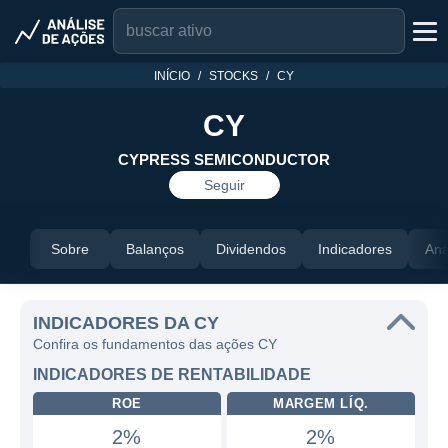
INÍCIO
STOCKS
CY
CY
CYPRESS SEMICONDUCTOR
Seguir
Sobre
Balanços
Dividendos
Indicadores
Aná
INDICADORES DA CY
Confira os fundamentos das ações CY
INDICADORES DE RENTABILIDADE
ROE
MARGEM LÍQ.
2%
2%