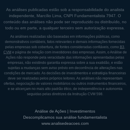
mas também se posiciona como uma
As análises publicadas estão sob a responsabilidade do analista
provedora de soluções completas,
independente, Marcílio Lima, CNPI Fundamentalista 7947. O
conteúdo das análises não pode ser reproduzido ou distribuído, no
adaptando seus produtos às demandas
todo ou em parte, a qualquer terceiro sem autorização expressa.
industriais.
As análises realizadas são baseadas em informações públicas, como
demonstrativos contábeis, fatos relevantes e demais informações fornecidas
CONTROLADORES E PRINCIPAIS
pelas empresas sob cobertura, de fontes consideradas confiáveis, como
B3
,
CVM
e página de relação com investidores das empresas. Assim, o Análise de
SÓCIOS
Ações não responde pela veracidade das informações apresentadas pelas
empresas, não existindo garantia expressa sobre a sua exatidão, e estão
No que diz respeito à estrutura acionária, a
sujeitas a mudanças sem aviso prévio em decorrência de alterações nas
condições de mercado. As decisões de investimentos e estratégia financeiras
Cypress Semiconductor passou por várias
deve ser realizadas pelos próprios leitores. As análises não representam
mudanças ao longo dos anos. A empresa foi
ofertas, negociação de valores mobiliários ou outros instrumentos financeiros,
e se alicerçam no mais alto padrão ético, de independência e autonomia
inicialmente criada por seu fundador, Tom E.
seguidas pelas diretrizes da Instrução CVM 598.
E. Tarantino, e cresceu ao longo do tempo,
atraindo investimentos e parcerias
Análise de Ações | Investimentos
estratégicas. Controladores e acionistas têm
Descomplicamos sua análise fundamentalista
desempenhado um papel significativo na
www.analisedeacoes.com