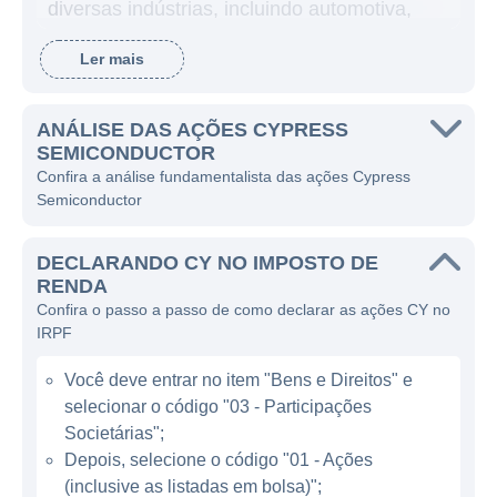
diversas indústrias, incluindo automotiva,
industrial, computação e consumo. Isso a
Ler mais
tornou uma força significativa no setor,
especialmente em áreas como memória
flash, microcontroladores, e soluções de
ANÁLISE DAS AÇÕES CYPRESS
SEMICONDUCTOR
conectividade.
Confira a análise fundamentalista das ações Cypress
Semiconductor
A Cypress é reconhecida por suas inovações
em tecnologia de semicondutores,
DECLARANDO CY NO IMPOSTO DE
oferecendo uma ampla linha de produtos que
RENDA
vão desde microcontroladores de 8 bits até
Confira o passo a passo de como declarar as ações CY no
CMOS de alta performance. Além disso, a
IRPF
empresa desempenha um papel crucial na
Você deve entrar no item "Bens e Direitos" e
produção de componentes para sistemas de
selecionar o código "03 - Participações
automação, Internet das Coisas (IoT) e
Societárias";
sempre está em busca de acompanhar as
Depois, selecione o código "01 - Ações
tendências emergentes na tecnologia.
(inclusive as listadas em bolsa)";