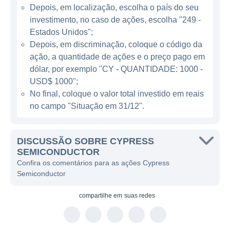
Depois, em localização, escolha o país do seu
ATUAÇÃO DA CYPRESS
investimento, no caso de ações, escolha "249 -
SEMICONDUCTOR
Estados Unidos";
Depois, em discriminação, coloque o código da
A atuação da Cypress se estende por várias
ação, a quantidade de ações e o preço pago em
linhas de negócios, destacando-se nas
dólar, por exemplo "CY - QUANTIDADE: 1000 -
categorias de microcontroladores, soluções
USD$ 1000";
No final, coloque o valor total investido em reais
de memória, conectividade e componentes
no campo "Situação em 31/12".
de interface. A empresa fabrica
microcontroladores projetados para
aplicações específicas, como os da família
DISCUSSÃO SOBRE CYPRESS
PSoC, que combinam processadores com
SEMICONDUCTOR
Confira os comentários para as ações Cypress
funcionalidades de programação flexível,
Semiconductor
permitindo inovação em diversos produtos
finais.
compartilhe em
suas redes
Em termos de produtos de memória, a
Cypress é líder na oferta de soluções de