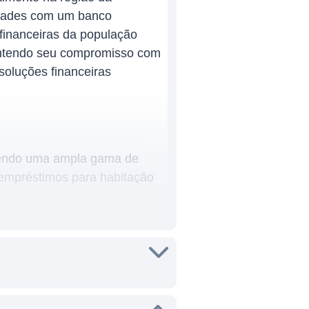
idades com um banco
 financeiras da população
mantendo seu compromisso com
soluções financeiras
ecendo uma ampla gama de
 empréstimos para habitação
ndimento ao cliente,
vação em seus produtos e
ntral da Pensilvânia. As
m público diversificado e
 clientes individuais quanto