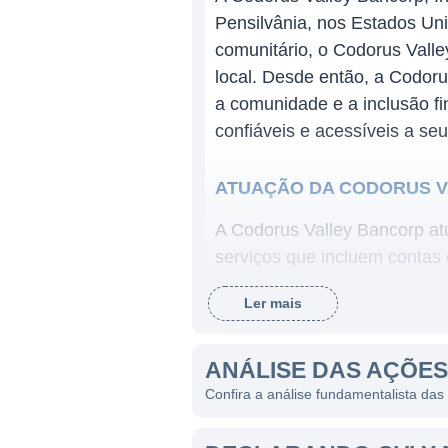
Pensilvânia, nos Estados U
comunitário, o Codorus Valle
local. Desde então, a Codor
a comunidade e a inclusão fi
confiáveis e acessíveis a seu
ATUAÇÃO DA CODORUS V
A Codorus Valley Bancorp at
serviços que incluem contas
e serviços de gestão de inve
Ler mais
proporcionando um serviço p
serviços financeiros.
ANÁLISE DAS AÇÕE
O banco opera em diversas lo
Confira a análise fundamentalista das
agências da Codorus Valley e
fomentar o desenvolvimento 