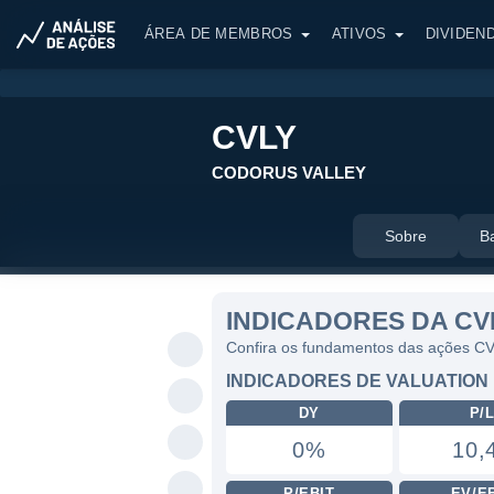
ÁREA DE MEMBROS
ATIVOS
DIVIDEN
CVLY
CODORUS VALLEY
Sobre
B
INDICADORES DA CV
Confira os fundamentos das ações C
INDICADORES DE VALUATION
DY
P/
0%
10,
P/EBIT
EV/E