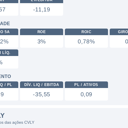
57
-11,19
DADE
RO 5A
ROE
ROIC
GIRO
12%
3%
0,78%
 LÍQ.
%
ENTO
Q / PL
DÍV. LIQ / EBITDA
PL / ATIVOS
69
-35,55
0,09
LY
icos das ações CVLY