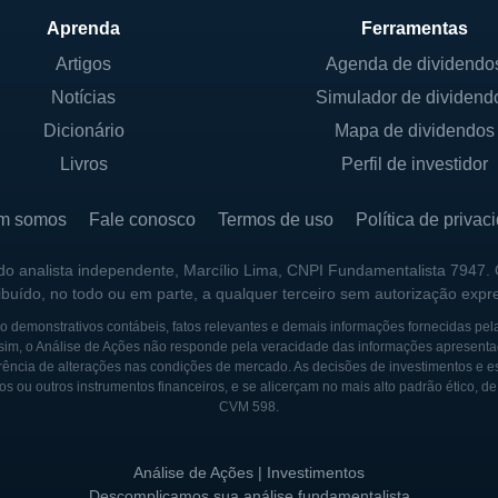
pais serviços oferecidos estão: contas correntes e de p
Aprenda
Ferramentas
mobiliário, e serviços de avaliação e consultoria financ
Artigos
Agenda de dividendo
produtos de seguros e gestão de patrimônio, permitindo 
Notícias
Simulador de dividend
to de serviços financeiros.
Dicionário
Mapa de dividendos
do é o compromisso da Codorus Valley com a educação 
Livros
Perfil de investidor
 informar seus clientes sobre como gerenciar melhor su
 estratégias de investimento, promovendo um maior co
m somos
Fale conosco
Termos de uso
Política de privac
 finanças.
 do analista independente, Marcílio Lima, CNPI Fundamentalista 7947.
ribuído, no todo ou em parte, a qualquer terceiro sem autorização expr
IPAIS SÓCIOS
 demonstrativos contábeis, fatos relevantes e demais informações fornecidas pel
sim, o Análise de Ações não responde pela veracidade das informações apresenta
uma empresa de capital aberto, embora também tenha ac
ência de alterações nas condições de mercado. As decisões de investimentos e estra
os ou outros instrumentos financeiros, e se alicerçam no mais alto padrão ético, d
tante na governança e nas decisões estratégicas da c
CVM 598.
acionistas locais detêm uma parte significativa do capit
e a presença de acionistas locais refletem o compromi
Análise de Ações | Investimentos
banco comunitário.
Descomplicamos sua análise fundamentalista