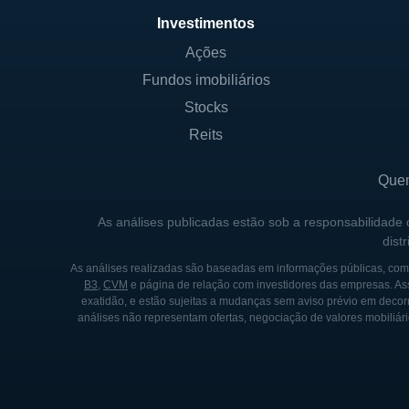
financeiras. Entre os princi
Investimentos
e comerciais, financiamento i
Ações
está envolvida na oferta de 
Fundos imobiliários
acesso a um portfólio comple
Stocks
Outro aspecto a ser destaca
Reits
oferece programas que visam
a criação de orçamentos até
Que
manejo de suas economias e
As análises publicadas estão sob a responsabilidade
dist
CONTROLADORES E PRINC
As análises realizadas são baseadas em informações públicas, como
B3
,
CVM
e página de relação com investidores das empresas. As
A Codorus Valley Bancorp é 
exatidão, e estão sujeitas a mudanças sem aviso prévio em decorr
análises não representam ofertas, negociação de valores mobiliári
desempenham um papel impor
a família fundadora e outros 
envolvimento da comunidade 
região e seu papel como um 