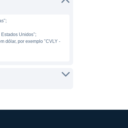
nsultoria.
as";
incipais fluxos de receita
- Estados Unidos";
ue abrangem tanto crédito
em dólar, por exemplo "CVLY -
receita através de juros.
tivos, o que contribui para
rtunidades de expansão
s serviços. Isso tem
o, ao mesmo tempo em que
dem a variadas necessidades