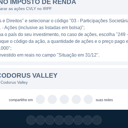
NO IMPOSTO DE RENDA
r a economia da região através do apoio financeiro e co
larar as ações CVLY no IRPF
e Direitos" e selecionar o código "03 - Participações Societári
 - Ações (inclusive as listadas em bolsa)";
a receita por meio de diversas linhas de negócios. Os pr
ha o país do seu investimento, no caso de ações, escolha "249 
éstimos e a captação de depósitos. Os empréstimos, q
oque o código da ação, a quantidade de ações e o preço pago 
 empresas, desempenham um papel crucial na geração de 
000";
 também oferece serviços de investimentos e gestão de a
l investido em reais no campo "Situação em 31/12".
eceita e fortalecer sua posição no mercado financeiro.
CODORUS VALLEY
abordagem proativa para o crescimento, buscando opo
s instituições financeiras e da melhoria contínua de seu
 Codorus Valley
manter uma competitividade saudável no setor bancári
cessos que aprimoram a experiência do cliente.
compartilhe em
suas redes
era através de diferentes linhas de negócios que aten