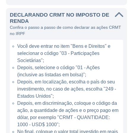
relacionamentos de longo prazo.
DECLARANDO CRMT NO IMPOSTO DE
O modelo de negócios da America's Car-
RENDA
Mart baseia-se em adquirir veículos usados
Confira o passo a passo de como declarar as ações CRMT
de qualidade, que são apresentados aos
no IRPF
clientes com condições de financiamento
Você deve entrar no item "Bens e Direitos" e
atraentes. A empresa não só vende os
selecionar o código "03 - Participações
veículos, como também oferece um pacote
Societárias";
de serviços, que pode incluir garantias e
Depois, selecione o código "01 - Ações
opções de proteção de veículos. Dessa
(inclusive as listadas em bolsa)";
forma, a Car-Mart garante uma receita sólida
Depois, em localização, escolha o país do seu
através da venda de veículos e das taxas de
investimento, no caso de ações, escolha "249 -
juros cobradas nos financiamentos.
Estados Unidos";
Depois, em discriminação, coloque o código da
ação, a quantidade de ações e o preço pago em
ATUAÇÃO DA AMERICA'S CAR-MART
dólar, por exemplo "CRMT - QUANTIDADE:
A America's Car-Mart opera principalmente
1000 - USD$ 1000";
No final, coloque o valor total investido em reais