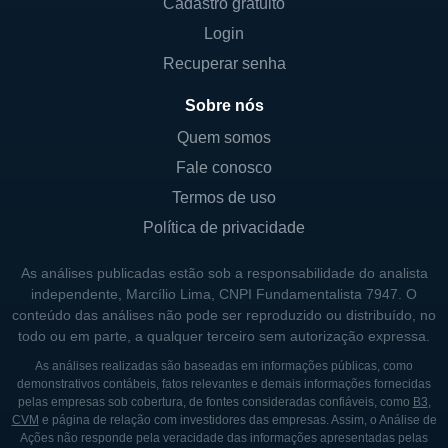
Cadastro gratuito
com financiamento interno nos EUA. A
Login
empresa possui uma rede significativa de
Recuperar senha
lojas e continua a investir em novas
localizações para aumentar sua presença no
Sobre nós
mercado. O compromisso da Car-Mart com a
Quem somos
transparência e o atendimento ao cliente
Fale conosco
ajuda a consolidar sua imagem como uma
Termos de uso
opção viável e digna de confiança para os
Política de privacidade
consumidores na procura de um veículo.
As análises publicadas estão sob a responsabilidade do analista
Os clientes valorizam a experiência de
independente, Marcílio Lima, CNPI Fundamentalista 7947. O
compra simplificada que a Car-Mart oferece,
conteúdo das análises não pode ser reproduzido ou distribuído, no
todo ou em parte, a qualquer terceiro sem autorização expressa.
e seus processos de financiamento internos
são desenhados para serem claros e diretos,
As análises realizadas são baseadas em informações públicas, como
demonstrativos contábeis, fatos relevantes e demais informações fornecidas
com o objetivo de evitar surpresas
pelas empresas sob cobertura, de fontes consideradas confiáveis, como
B3
,
desagradáveis. A empresa também se
CVM
e página de relação com investidores das empresas. Assim, o Análise de
Ações não responde pela veracidade das informações apresentadas pelas
empenha em manter padrões elevados de