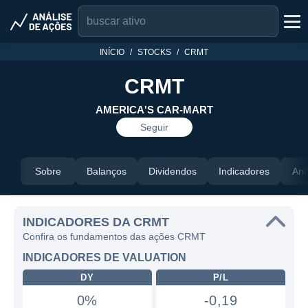
INÍCIO
STOCKS
CRMT
CRMT
AMERICA'S CAR-MART
Seguir
Sobre
Balanços
Dividendos
Indicadores
Aná
INDICADORES DA CRMT
Confira os fundamentos das ações CRMT
INDICADORES DE VALUATION
DY
P/L
0%
-0,19