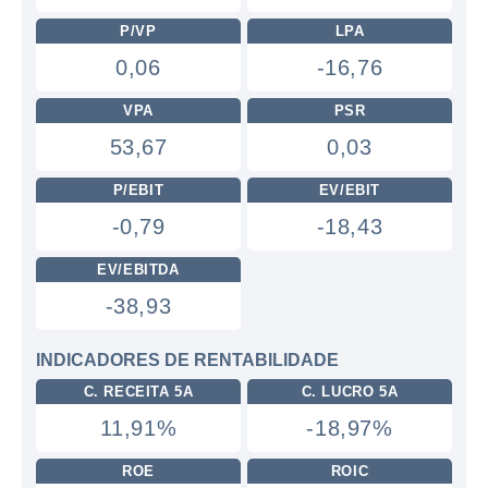
P/VP
LPA
0,06
-16,76
VPA
PSR
53,67
0,03
P/EBIT
EV/EBIT
-0,79
-18,43
EV/EBITDA
-38,93
INDICADORES DE RENTABILIDADE
C. RECEITA 5A
C. LUCRO 5A
11,91%
-18,97%
ROE
ROIC