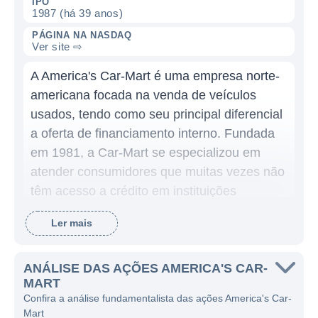
IPO
1987 (há 39 anos)
PÁGINA NA NASDAQ
Ver site ⇨
A America's Car-Mart é uma empresa norte-
americana focada na venda de veículos
usados, tendo como seu principal diferencial
a oferta de financiamento interno. Fundada
em 1981, a Car-Mart se especializou em
atender consumidores que muitas vezes não
têm acesso a crédito em instituições
financeiras tradicionais, promovendo uma
Ler mais
alternativa acessível para a aquisição de
automóveis. Ao longo dos anos, a empresa
cresceu e se estabeleceu como uma marca
ANÁLISE DAS AÇÕES AMERICA'S CAR-
MART
confiável no setor, com um enfoque na
Confira a análise fundamentalista das ações America's Car-
experiência do cliente e na construção de
Mart