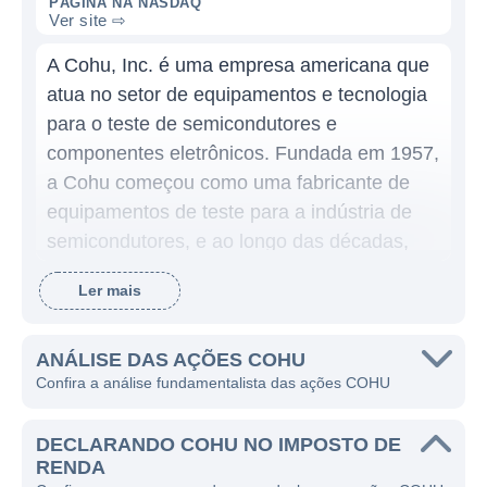
PÁGINA NA NASDAQ
Ver site ⇨
A Cohu, Inc. é uma empresa americana que
atua no setor de equipamentos e tecnologia
para o teste de semicondutores e
componentes eletrônicos. Fundada em 1957,
a Cohu começou como uma fabricante de
equipamentos de teste para a indústria de
semicondutores, e ao longo das décadas,
expandiu suas operações e as linhas de
Ler mais
produtos, tornando-se uma provedora
completa de soluções de teste e inspeção
para a indústria eletrônica.
ANÁLISE DAS AÇÕES COHU
Confira a análise fundamentalista das ações COHU
A principal função da Cohu é fornecer
produtos e serviços que ajudam a garantir a
DECLARANDO COHU NO IMPOSTO DE
eficiência e a qualidade na fabricação de
RENDA