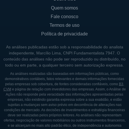
Califórnia, e originou-se com um foco claro
Quem somos
em atender as necessidades emergentes da
Fale conosco
indústria de semicondutores. Nos anos 80, a
Termos de uso
empresa começou a expandir suas ofertas e
Política de privacidade
entrou em novos mercados relacionados à
automação e teste de componentes. Um dos
As análises publicadas estão sob a responsabilidade do analista
independente, Marcílio Lima, CNPI Fundamentalista 7947. O
marcos importantes na sua história foi a
conteúdo das análises não pode ser reproduzido ou distribuído, no
aquisição de várias empresas do setor, o que
todo ou em parte, a qualquer terceiro sem autorização expressa.
a ajudou a diversificar sua linha de produtos
As análises realizadas são baseadas em informações públicas, como
e fortalecer sua posição no mercado.
demonstrativos contábeis, fatos relevantes e demais informações fornecidas
pelas empresas sob cobertura, de fontes consideradas confiáveis, como
B3
,
Com o passar do tempo, a Cohu se destacou
CVM
e página de relação com investidores das empresas. Assim, o Análise de
Ações não responde pela veracidade das informações apresentadas pelas
não apenas por sua capacidade de
empresas, não existindo garantia expressa sobre a sua exatidão, e estão
inovação, mas também pela adaptação a
sujeitas a mudanças sem aviso prévio em decorrência de alterações nas
condições de mercado. As decisões de investimentos e estratégia financeiras
mudanças nas necessidades do setor
deve ser realizadas pelos próprios leitores. As análises não representam
eletrônico. As demandas por dispositivos
ofertas, negociação de valores mobiliários ou outros instrumentos financeiros,
e se alicerçam no mais alto padrão ético, de independência e autonomia
eletrônicos mais sofisticados e eficientes