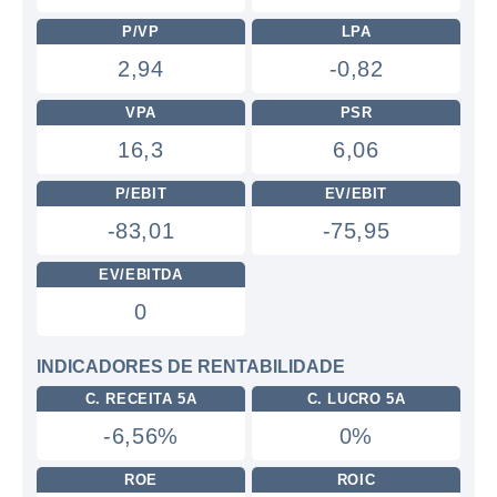
P/VP
LPA
2,94
-0,82
VPA
PSR
16,3
6,06
P/EBIT
EV/EBIT
-83,01
-75,95
EV/EBITDA
0
INDICADORES DE RENTABILIDADE
C. RECEITA 5A
C. LUCRO 5A
-6,56%
0%
ROE
ROIC