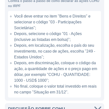
Confira o passo a passo de como declarar as ações COHU
semicondutores. Isso inclui a fabricação de
no IRPF
equipamentos de teste, ferramentas de
inspeção e soluções de automação para
Você deve entrar no item "Bens e Direitos" e
processos industriais. Através de sua
selecionar o código "03 - Participações
tecnologia, a Cohu permite que fabricantes
Societárias";
verifiquem se seus semicondutores atendem
Depois, selecione o código "01 - Ações
(inclusive as listadas em bolsa)";
a padrões de qualidade antes de serem
Depois, em localização, escolha o país do seu
integrados em dispositivos finais, como
investimento, no caso de ações, escolha "249 -
smartphones, computadores e uma
Estados Unidos";
variedade de equipamentos eletrônicos.
Depois, em discriminação, coloque o código da
ação, a quantidade de ações e o preço pago em
ATUAÇÃO INTERNACIONAL DA COHU
dólar, por exemplo "COHU - QUANTIDADE:
1000 - USD$ 1000";
A Cohu tem uma presença global, com
No final, coloque o valor total investido em reais
operações distribuídas por diversos países.
no campo "Situação em 31/12".
Os principais mercados atendidos pela
empresa incluem América do Norte, Europa
DISCUSSÃO SOBRE COHU