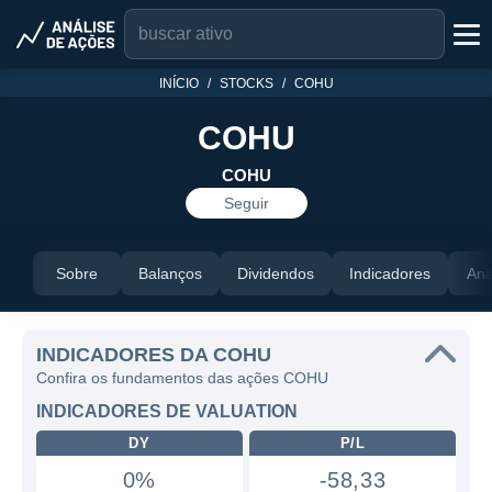
INÍCIO
STOCKS
COHU
COHU
COHU
Seguir
Sobre
Balanços
Dividendos
Indicadores
Aná
INDICADORES DA COHU
Confira os fundamentos das ações COHU
INDICADORES DE VALUATION
DY
P/L
0%
-58,33