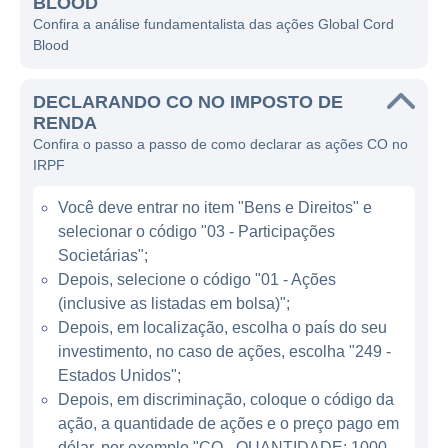
BLOOD
inovação e qualidade, a Global Cord Blood
Confira a análise fundamentalista das ações Global Cord
busca estar na vanguarda das tecnologias
Blood
que envolvem o armazenamento de células-
tronco.
DECLARANDO CO NO IMPOSTO DE
RENDA
A empresa ganhou notoriedade significativa
Confira o passo a passo de como declarar as ações CO no
no mercado, especialmente em países que
IRPF
estão se tornando cada vez mais
Você deve entrar no item "Bens e Direitos" e
conscientes da importância do sangue do
selecionar o código "03 - Participações
cordão umbilical. A Global Cord Blood, com
Societárias";
sua expertise, atua em ambientes que
Depois, selecione o código "01 - Ações
permitem a maximização do potencial de
(inclusive as listadas em bolsa)";
aproveitamento das células-tronco, além de
Depois, em localização, escolha o país do seu
manter um compromisso com o cumprimento
investimento, no caso de ações, escolha "249 -
das normas regulatórias e práticas
Estados Unidos";
recomendadas do setor.
Depois, em discriminação, coloque o código da
ação, a quantidade de ações e o preço pago em
dólar, por exemplo "CO - QUANTIDADE: 1000 -