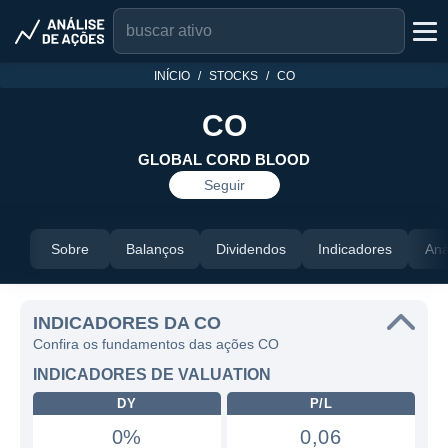
INÍCIO
STOCKS
CO
CO
GLOBAL CORD BLOOD
Seguir
Sobre
Balanços
Dividendos
Indicadores
Aná
INDICADORES DA CO
Confira os fundamentos das ações CO
INDICADORES DE VALUATION
DY
P/L
0%
0,06