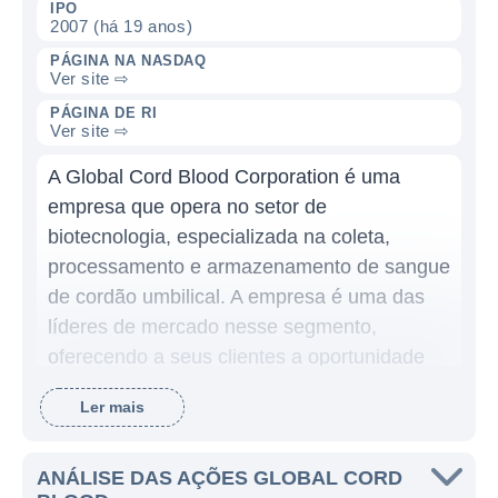
IPO
2007 (há 19 anos)
PÁGINA NA NASDAQ
Ver site ⇨
PÁGINA DE RI
Ver site ⇨
A Global Cord Blood Corporation é uma
empresa que opera no setor de
biotecnologia, especializada na coleta,
processamento e armazenamento de sangue
de cordão umbilical. A empresa é uma das
líderes de mercado nesse segmento,
oferecendo a seus clientes a oportunidade
de preservar células-tronco que podem ser
Ler mais
utilizadas em tratamentos médicos diversos,
como doenças hematológicas e condições
genéticas. Com uma abordagem focada em
ANÁLISE DAS AÇÕES GLOBAL CORD