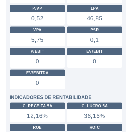
P/VP
LPA
0,52
46,85
VPA
PSR
5,75
0,1
P/EBIT
EV/EBIT
0
0
EV/EBITDA
0
INDICADORES DE RENTABILIDADE
C. RECEITA 5A
C. LUCRO 5A
12,16%
36,16%
ROE
ROIC