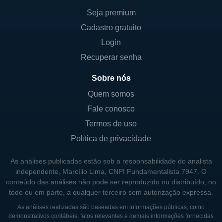
processamento, além de taxas anuais de
Seja premium
armazenamento. Isso cria um fluxo de
Cadastro gratuito
receita contínuo, à medida que a empresa
Login
mantém os samples armazenados por
Recuperar senha
longos períodos, podendo oferecer garantia
Sobre nós
de acesso a tratamentos futuros para os
clientes.
Quem somos
Fale conosco
Além disso, a empresa também participa de
Termos de uso
campanhas educativas sobre a importância
Política de privacidade
das células-tronco, aumentando sua
visibilidade no mercado. Este foco em
As análises publicadas estão sob a responsabilidade do analista
educação e conscientização pode atrair
independente, Marcílio Lima, CNPI Fundamentalista 7947. O
novos clientes e expandir sua base de
conteúdo das análises não pode ser reproduzido ou distribuído, no
todo ou em parte, a qualquer terceiro sem autorização expressa.
usuários, criando oportunidades de
crescimento a longo prazo. A Global Cord
As análises realizadas são baseadas em informações públicas, como
demonstrativos contábeis, fatos relevantes e demais informações fornecidas
Blood tem se destacado na construção de