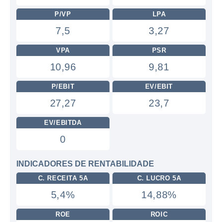
P/VP
LPA
7,5
3,27
VPA
PSR
10,96
9,81
P/EBIT
EV/EBIT
27,27
23,7
EV/EBITDA
0
INDICADORES DE RENTABILIDADE
C. RECEITA 5A
C. LUCRO 5A
5,4%
14,88%
ROE
ROIC