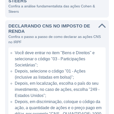
STEERS
do mercado, oferecendo um portfólio
Confira a análise fundamentalista das ações Cohen &
diversificado que atende tanto investidores
Steers
institucionais quanto individuais.
DECLARANDO CNS NO IMPOSTO DE
A principal área de atuação da Cohen &
RENDA
Steers está no segmento de fundos
Confira o passo a passo de como declarar as ações CNS
imobiliários e investimentos em
no IRPF
infraestrutura. A empresa é reconhecida por
Você deve entrar no item "Bens e Direitos" e
sua expertise em identificar oportunidades
selecionar o código "03 - Participações
de investimento em propriedades e em
Societárias";
ações relacionadas a ativos que geram fluxo
Depois, selecione o código "01 - Ações
de caixa, bem como em setores que
(inclusive as listadas em bolsa)";
oferecem proteção contra a inflação. Com
Depois, em localização, escolha o país do seu
uma perspectiva global, a Cohen & Steers
investimento, no caso de ações, escolha "249 -
busca não apenas investir, mas também
Estados Unidos";
agregar valor a seus ativos, abrangendo
Depois, em discriminação, coloque o código da
ação, a quantidade de ações e o preço pago em
diferentes classes de bens que
dólar, por exemplo "CNS - QUANTIDADE: 1000