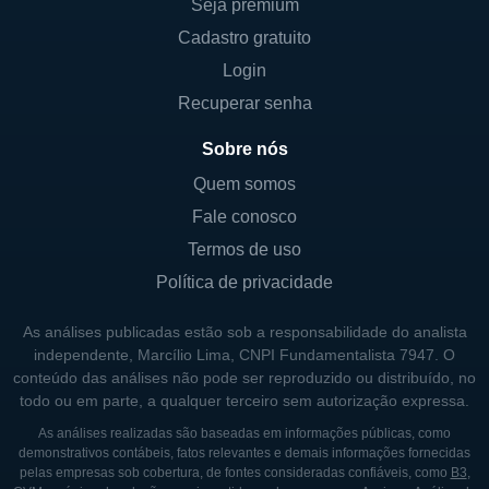
Seja premium
mercado.
Cadastro gratuito
PRESENÇA GLOBAL
Login
Recuperar senha
A Cohen & Steers opera globalmente, tendo
grande presença na América do Norte e
Sobre nós
Europa. Seus escritórios estão localizados
Quem somos
em cidades financeiras importantes,
Fale conosco
incluindo Nova Iorque, onde a empresa foi
Termos de uso
fundada, estabelecendo-se como um ponto
Política de privacidade
de referência no mercado de gestão de
ativos. Essa presença internacional permite
As análises publicadas estão sob a responsabilidade do analista
que a Cohen & Steers acesse diferentes
independente, Marcílio Lima, CNPI Fundamentalista 7947. O
conteúdo das análises não pode ser reproduzido ou distribuído, no
mercados financeiros e identifique
todo ou em parte, a qualquer terceiro sem autorização expressa.
oportunidades de investimento em uma
As análises realizadas são baseadas em informações públicas, como
ampla gama de geografias, enriquecendo
demonstrativos contábeis, fatos relevantes e demais informações fornecidas
sua oferta de produtos e potencializando
pelas empresas sob cobertura, de fontes consideradas confiáveis, como
B3
,