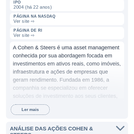
IPO
2004 (há 22 anos)
PÁGINA NA NASDAQ
Ver site ⇨
PÁGINA DE RI
Ver site ⇨
A Cohen & Steers é uma asset management
conhecida por sua abordagem focada em
investimentos em ativos reais, como imóveis,
infraestrutura e ações de empresas que
geram rendimento. Fundada em 1986, a
companhia se especializou em oferecer
soluções de investimento aos seus clientes,
com uma gestão que prioriza a preservação
Ler mais
de capital e a geração de rendimento. Ao
longo dos anos, a empresa se consolidou
como uma das principais gestoras de ativos
ANÁLISE DAS AÇÕES COHEN &