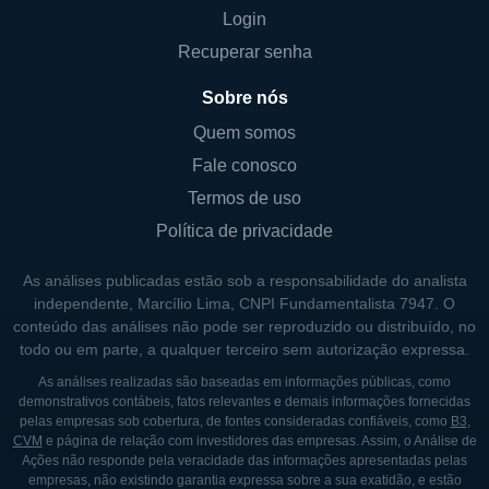
Login
Hospedagem de sites e serviços em
Recuperar senha
nuvem;
Gerenciamento de redes e serviços de
Sobre nós
suporte técnico.
Quem somos
Por meio dessas ofertas, a Concert busca
Fale conosco
atender a demanda de um público amplo,
Termos de uso
que vai de pequenos empresários a grandes
Política de privacidade
corporações. Sua capacidade de adaptação
As análises publicadas estão sob a responsabilidade do analista
às necessidades dos clientes e a criação de
independente, Marcílio Lima, CNPI Fundamentalista 7947. O
soluções sob medida se destacam como um
conteúdo das análises não pode ser reproduzido ou distribuído, no
diferencial importante no mercado
todo ou em parte, a qualquer terceiro sem autorização expressa.
competitivo.
As análises realizadas são baseadas em informações públicas, como
demonstrativos contábeis, fatos relevantes e demais informações fornecidas
pelas empresas sob cobertura, de fontes consideradas confiáveis, como
B3
,
CONTROLADORES E PRINCIPAIS
CVM
e página de relação com investidores das empresas. Assim, o Análise de
Ações não responde pela veracidade das informações apresentadas pelas
SÓCIOS
empresas, não existindo garantia expressa sobre a sua exatidão, e estão