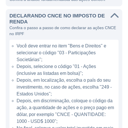
comercialização de serviços de
telecomunicações, que incluem soluções em
DECLARANDO CNCE NO IMPOSTO DE
telefonia fixa e móvel, internet de alta
RENDA
Confira o passo a passo de como declarar as ações CNCE
velocidade, transmissão de dados, e
no IRPF
serviços relacionados a tecnologia da
informação. A empresa se destaca pela sua
Você deve entrar no item "Bens e Direitos" e
infraestrutura robusta e pela utilização de
selecionar o código "03 - Participações
tecnologias de ponta, visando oferecer
Societárias";
conectividade confiável e eficiente para seus
Depois, selecione o código "01 - Ações
(inclusive as listadas em bolsa)";
consumidores em diversas localidades.
Depois, em localização, escolha o país do seu
investimento, no caso de ações, escolha "249 -
ATUAÇÃO DA CONCERT
Estados Unidos";
Depois, em discriminação, coloque o código da
A Concert é reconhecida por atuar em várias
ação, a quantidade de ações e o preço pago em
verticais de mercado. Inicialmente focada em
dólar, por exemplo "CNCE - QUANTIDADE:
telecomunicações, a empresa expandiu sua
1000 - USD$ 1000";
atuação para incluir serviços adicionais como