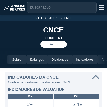
INÍCIO
STOCKS
CNCE
CNCE
CONCERT
Seguir
Sobre
Balanços
Dividendos
Indicadores
Aná
INDICADORES DA CNCE
Confira os fundamentos das ações CNCE
INDICADORES DE VALUATION
DY
P/L
0%
-3,18