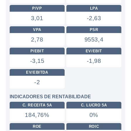
P/VP
LPA
3,01
-2,63
VPA
PSR
2,78
9553,4
P/EBIT
EV/EBIT
-3,15
-1,98
EV/EBITDA
-2
INDICADORES DE RENTABILIDADE
C. RECEITA 5A
C. LUCRO 5A
184,76%
0%
ROE
ROIC