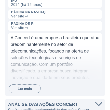
IPO
2014 (há 12 anos)
PÁGINA NA NASDAQ
Ver site ⇨
PÁGINA DE RI
Ver site ⇨
A Concert é uma empresa brasileira que atua
predominantemente no setor de
telecomunicações, focando na oferta de
soluções tecnológicas e serviços de
comunicação. Com um portfólio
diversificado, a empresa busca integrar
inovação e qualidade em seus produtos,
contribuindo para a transformação digital dos
Ler mais
seus clientes e promovendo conectividade
em um mundo cada vez mais digitalizado.
ANÁLISE DAS AÇÕES CONCERT
A principal atividade da Concert é a
Confira a análise fundamentalista das ações Concert