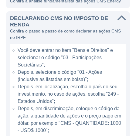
Confira a análise fundamentalista das ações CMS Energy
Estados Unidos.
A empresa gera a maior parte de sua energia
DECLARANDO CMS NO IMPOSTO DE
através de fontes tradicionais, como usinas
RENDA
Confira o passo a passo de como declarar as ações CMS
térmicas a carvão e gás natural, embora
no IRPF
esteja fazendo avanços significativos rumo à
transição para fontes de energia renovável.
Você deve entrar no item "Bens e Direitos" e
Nos últimos anos, a CMS Energy tem
selecionar o código "03 - Participações
investido em tecnologia para aumentar a
Societárias";
eficiência de suas operações e para integrar
Depois, selecione o código "01 - Ações
(inclusive as listadas em bolsa)";
energias renováveis, como eólica e solar, em
Depois, em localização, escolha o país do seu
seu portfólio. A mudança gradual para
investimento, no caso de ações, escolha "249 -
energias sustentáveis é uma parte
Estados Unidos";
importante da sua estratégia de longo prazo,
Depois, em discriminação, coloque o código da
refletindo uma crescente demanda por
ação, a quantidade de ações e o preço pago em
soluções de energia limpa.
dólar, por exemplo "CMS - QUANTIDADE: 1000
- USD$ 1000";