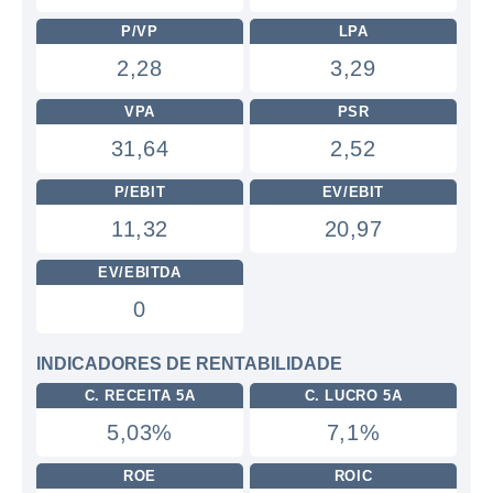
P/VP
LPA
2,28
3,29
VPA
PSR
31,64
2,52
P/EBIT
EV/EBIT
11,32
20,97
EV/EBITDA
0
INDICADORES DE RENTABILIDADE
C. RECEITA 5A
C. LUCRO 5A
5,03%
7,1%
ROE
ROIC