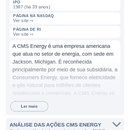
IPO
1987 (há 39 anos)
PÁGINA NA NASDAQ
Ver site ⇨
PÁGINA DE RI
Ver site ⇨
A CMS Energy é uma empresa americana
que atua no setor de energia, com sede em
Jackson, Michigan. É reconhecida
principalmente por meio de sua subsidiária, a
Consumers Energy, que fornece eletricidade
e gás natural para milhões de clientes
residenciais e comerciais. A CMS Energy se
destaca por seu compromisso em oferecer
Ler mais
serviços de energia de forma segura,
confiável e sustentável, além de ser uma das
principais fornecedoras de energia dos
ANÁLISE DAS AÇÕES CMS ENERGY