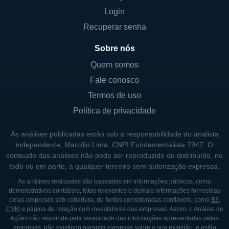
Login
energética que atende à população.
Recuperar senha
Além disso, a CMS Energy se envolve em
atividades de pesquisa e desenvolvimento
Sobre nós
focadas na melhoria da eficiência energética,
Quem somos
no armazenamento de energia e em novas
Fale conosco
tecnologias sustentáveis que auxiliam na
Termos de uso
transição para uma rede elétrica mais verde.
Política de privacidade
Essa abordagem inovadora não só permite
que a CMS Energy permaneça competitiva
As análises publicadas estão sob a responsabilidade do analista
no setor, mas também ajuda a moldar o
independente, Marcílio Lima, CNPI Fundamentalista 7947. O
conteúdo das análises não pode ser reproduzido ou distribuído, no
futuro da energia nos Estados Unidos.
todo ou em parte, a qualquer terceiro sem autorização expressa.
As análises realizadas são baseadas em informações públicas, como
CONTROLE E PRINCIPAIS SÓCIOS
demonstrativos contábeis, fatos relevantes e demais informações fornecidas
pelas empresas sob cobertura, de fontes consideradas confiáveis, como
B3
,
A CMS Energy é uma empresa de capital
CVM
e página de relação com investidores das empresas. Assim, o Análise de
Ações não responde pela veracidade das informações apresentadas pelas
aberto e seus acionistas incluem uma
empresas, não existindo garantia expressa sobre a sua exatidão, e estão