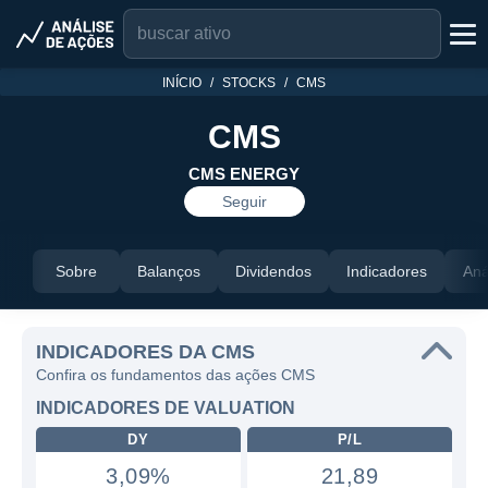
INÍCIO
STOCKS
CMS
CMS
CMS ENERGY
Seguir
Sobre
Balanços
Dividendos
Indicadores
Aná
INDICADORES DA CMS
Confira os fundamentos das ações CMS
INDICADORES DE VALUATION
DY
P/L
3,09%
21,89