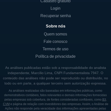
categorias principais: corridas de cavalos,
Cadastro gratuito
cassino e jogos, e apostas online. O setor de
Login
corridas é o coração da empresa,
Recuperar senha
representando sua história e tradição,
Sobre nós
enquanto as operações de cassino e jogos
têm se tornado significativamente lucrativas
Quem somos
à medida que a aceitação de jogos de azar
Fale conosco
se expande nos Estados Unidos.
Termos de uso
Política de privacidade
O setor de apostas online tem sido um foco
crescente, especialmente à luz da recente
As análises publicadas estão sob a responsabilidade do analista
legalização das apostas esportivas em vários
independente, Marcílio Lima, CNPI Fundamentalista 7947. O
estados. A Churchill Downs, nesse sentido,
conteúdo das análises não pode ser reproduzido ou distribuído, no
todo ou em parte, a qualquer terceiro sem autorização expressa.
não apenas tira vantagem de seus eventos
ao vivo, como também desenvolve
As análises realizadas são baseadas em informações públicas, como
demonstrativos contábeis, fatos relevantes e demais informações fornecidas
plataformas para oferecer uma experiência
pelas empresas sob cobertura, de fontes consideradas confiáveis, como
B3
,
de apostas envolvente e acessível. Com
CVM
e página de relação com investidores das empresas. Assim, o Análise de
Ações não responde pela veracidade das informações apresentadas pelas