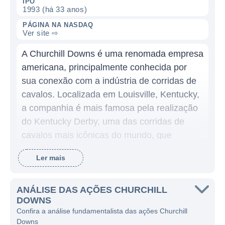
IPO
1993 (há 33 anos)
PÁGINA NA NASDAQ
Ver site ⇨
A Churchill Downs é uma renomada empresa
americana, principalmente conhecida por
sua conexão com a indústria de corridas de
cavalos. Localizada em Louisville, Kentucky,
a companhia é mais famosa pela realização
do Kentucky Derby, uma das corridas de
cavalos mais icônicas do mundo, que
acontece anualmente no primeiro sábado de
Ler mais
maio. A Churchill Downs tem um legado rico
e está profundamente enraizada na cultura
local, atraindo não apenas apostadores
ANÁLISE DAS AÇÕES CHURCHILL
DOWNS
profissionais, mas também os chamados "fãs
Confira a análise fundamentalista das ações Churchill
da primavera", que comparecem ao evento
Downs