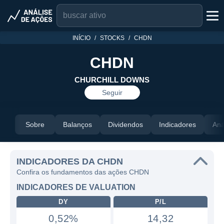
INÍCIO
STOCKS
CHDN
CHDN
CHURCHILL DOWNS
Seguir
Sobre
Balanços
Dividendos
Indicadores
Aná
INDICADORES DA CHDN
Confira os fundamentos das ações CHDN
INDICADORES DE VALUATION
DY
P/L
0,52%
14,32