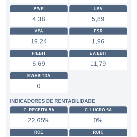
P/VP
LPA
4,38
5,89
VPA
PSR
19,24
1,96
P/EBIT
EV/EBIT
6,69
11,79
EV/EBITDA
0
INDICADORES DE RENTABILIDADE
C. RECEITA 5A
C. LUCRO 5A
22,65%
0%
ROE
ROIC