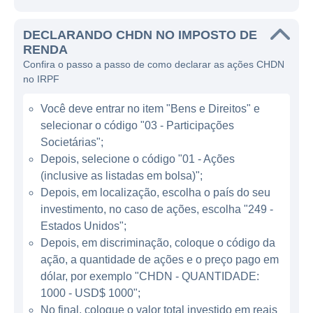
em massa para comemorar a tradição e a
festividade que o cercam.
DECLARANDO CHDN NO IMPOSTO DE
RENDA
Além do Kentucky Derby, a Churchill Downs
Confira o passo a passo de como declarar as ações CHDN
é responsável pela operação e gestão de
no IRPF
várias outras pistas de corrida e cassinos ao
Você deve entrar no item "Bens e Direitos" e
redor dos Estados Unidos. Com o objetivo de
selecionar o código "03 - Participações
diversificar suas receitas, a empresa também
Societárias";
se envolveu em apostas online e em jogos
Depois, selecione o código "01 - Ações
digitais, proporcionando uma plataforma
(inclusive as listadas em bolsa)";
moderna para apostadores que preferem a
Depois, em localização, escolha o país do seu
conveniência da tecnologia. Ao longo dos
investimento, no caso de ações, escolha "249 -
anos, a Churchill Downs expandiu suas
Estados Unidos";
operações para incluir várias plataformas de
Depois, em discriminação, coloque o código da
ação, a quantidade de ações e o preço pago em
apostas que oferecem uma experiência mais
dólar, por exemplo "CHDN - QUANTIDADE:
ampla aos usuários, abrangendo corridas de
1000 - USD$ 1000";
cavalos, apostas esportivas e jogos de
No final, coloque o valor total investido em reais