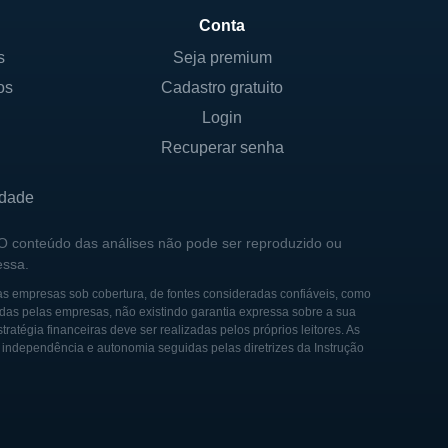
Conta
cário dos Estados Unidos
s
Seja premium
o para atender às necessida-
os
Cadastro gratuito
 se destacou pela visão de
Login
Recuperar senha
 suas operações por meio de
gia de crescimento permitiu à
idade
 2005, a City Holding
 O conteúdo das análises não pode ser reproduzido ou
região do sul dos Estados
essa.
as empresas sob cobertura, de fontes consideradas confiáveis, como
das pelas empresas, não existindo garantia expressa sobre a sua
gicas, investindo em
tégia financeiras deve ser realizadas pelos próprios leitores. As
rios online e móveis se
e independência e autonomia seguidas pelas diretrizes da Instrução
 dos clientes
ceiras. Ao longo dos anos,
ptação em um setor em