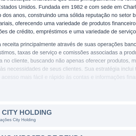
 Estados Unidos. Fundada em 1982 e com sede em Charles
 dos anos, construindo uma sólida reputação no setor b
sariais, oferecendo uma variedade de produtos financeir
ões de crédito, empréstimos e uma variedade de serviço
 receita principalmente através de suas operações banc
timos, taxas de serviço e comissões associadas a produ
 no cliente, buscando não apenas oferecer produtos, 
às necessidades de seus clientes. Sua estratégia inclui
 acesso mais fácil e rápido às contas e informações fina
NG
a em várias regiões dos Estados Unidos, com a sua ma
 CITY HOLDING
A empresa tem se esforçado para expandir sua presenç
 ações City Holding
ambém mantém agências e fornece serviços bancários aos
 pela oferta de um serviço bancário que combina inovaç