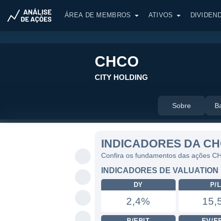
ÁREA DE MEMBROS
ATIVOS
DIVIDEN
CHCO
CITY HOLDING
Sobre
B
INDICADORES DA C
Confira os fundamentos das ações 
INDICADORES DE VALUATION
DY
P/
2,4%
15,
P/EBIT
EV/E