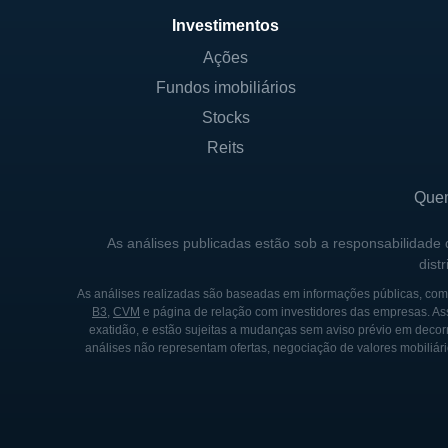
HISTÓRICO DA EMPRESA
Investimentos
A fundação da City Holding
Ações
estava passando por transiçõ
Fundos imobiliários
es crescentes da população. 
Stocks
oferecer serviços de qualida
Reits
No final da década de 1990 
aquisições estratégicas, inc
Que
empresa aumentar significati
As análises publicadas estão sob a responsabilidade
Company adquiriu a Southeas
dist
Unidos.
As análises realizadas são baseadas em informações públicas, como
B3
,
CVM
e página de relação com investidores das empresas. As
A City Holding também se ad
exatidão, e estão sujeitas a mudanças sem aviso prévio em decorr
inovações que melhoraram a 
análises não representam ofertas, negociação de valores mobiliári
tornou uma prioridade, perm
contemporâneos que buscam c
a City Holding Company tem