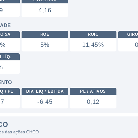
9
4,16
DADE
RO 5A
ROE
ROIC
GIRO
1%
5%
11,45%
 LÍQ.
%
ENTO
Q / PL
DÍV. LIQ / EBITDA
PL / ATIVOS
57
-6,45
0,12
CO
ficos das ações CHCO