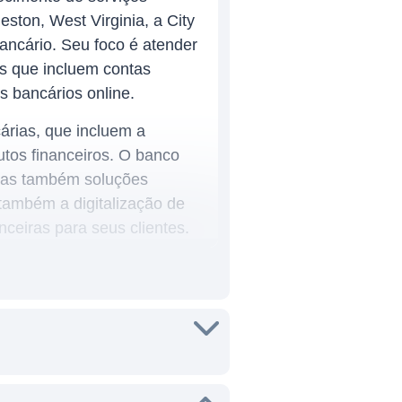
ton, West Virginia, a City
ancário. Seu foco é atender
os que incluem contas
s bancários online.
árias, que incluem a
tos financeiros. O banco
mas também soluções
 também a digitalização de
nceiras para seus clientes.
ior concentração de
a em outros estados, como
 residentes. A atuação da
ão tecnológica e um toque