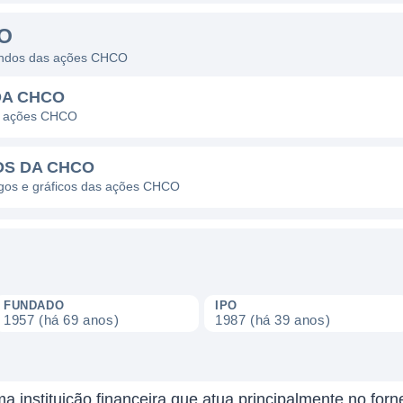
O
idendos das ações CHCO
DA CHCO
as ações CHCO
OS DA CHCO
pagos e gráficos das ações CHCO
FUNDADO
IPO
1957 (há 69 anos)
1987 (há 39 anos)
 instituição financeira que atua principalmente no forn