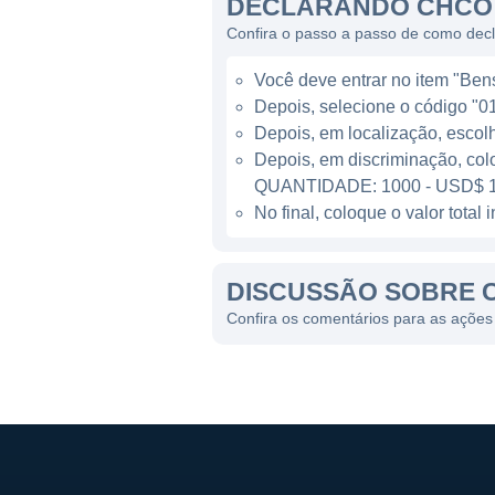
DECLARANDO CHCO 
humano, garantindo que seus
Confira o passo a passo de como de
A City Holding possui um port
Você deve entrar no item "Bens 
principais linhas de negócio
Depois, selecione o código "01
crédito para empresas e hip
Depois, em localização, escol
patrimônio e investimentos, 
Depois, em discriminação, col
necessidades financeiras de
QUANTIDADE: 1000 - USD$ 1
No final, coloque o valor tota
CONTROLE E PROPRIEDA
DISCUSSÃO SOBRE C
A estrutura de controle da C
institucionais. A empresa é l
Confira os comentários para as ações 
publicamente, e, portanto, a
específicos sobre a composiç
como acionista principal. Os
têm uma forte influência sob