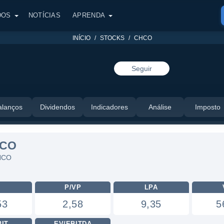
DOS
NOTÍCIAS
APRENDA
INÍCIO
STOCKS
CHCO
Seguir
alanços
Dividendos
Indicadores
Análise
Imposto
HCO
CHCO
L
P/VP
LPA
53
2,58
9,35
5
BIT
EV/EBITDA