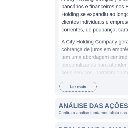
bancários e financeiros nos
Holding se expandiu ao longo
clientes individuais e empre
correntes, de poupança, cart
A City Holding Company gera
cobrança de juros em emprés
tem uma abordagem centrada
personalizadas para atender 
seus serviços, permitindo um
Ler mais
ATUAÇÃO DA CITY HOLDI
A City Holding Company oper
ANÁLISE DAS AÇÕES
agências em West Virginia. 
Confira a análise fundamentalista das
Kentucky e Virginia, onde t
City Holding é caracterizada