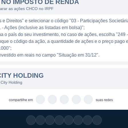
NO IMPOSTO DE RENDA
 clientes tenham suporte contínuo no gerenciamento de
clarar as ações CHCO no IRPF
fólio diversificado que atinge tanto clientes de varejo q
e Direitos" e selecionar o código "03 - Participações Societári
s incluem o oferecimento de empréstimos pessoais, fina
 - Ações (inclusive as listadas em bolsa)";
otecas. Além disso, a empresa também disponibiliza ser
ha o país do seu investimento, no caso de ações, escolha "249 
que complementam suas atividades bancárias tradicionai
oque o código da ação, a quantidade de ações e o preço pago 
 uma ampla gama de clientes sejam atendidas de forma
000";
l investido em reais no campo "Situação em 31/12".
DE
ITY HOLDING
ity Holding Company é composta principalmente por acio
istada na bolsa de valores, o que significa que suas aç
City Holding
 propriedade é diluída entre um grande número de inves
ão acionária possam variar, não há indicações signific
compartilhe em
suas redes
 fundadores e executivos da empresa, que frequentemen
re a direção e as operações do banco.