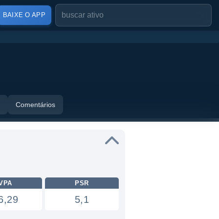
BAIXE O APP
Comentários
VPA
PSR
6,29
5,1