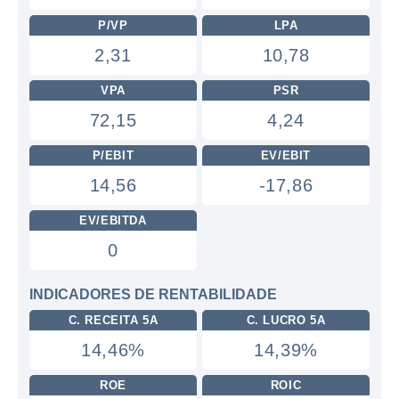
P/VP
LPA
2,31
10,78
VPA
PSR
72,15
4,24
P/EBIT
EV/EBIT
14,56
-17,86
EV/EBITDA
0
INDICADORES DE RENTABILIDADE
C. RECEITA 5A
C. LUCRO 5A
14,46%
14,39%
ROE
ROIC