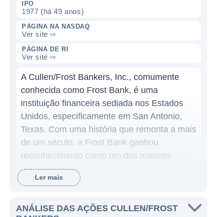
IPO
1977 (há 49 anos)
PÁGINA NA NASDAQ
Ver site ⇨
PÁGINA DE RI
Ver site ⇨
A Cullen/Frost Bankers, Inc., comumente
conhecida como Frost Bank, é uma
instituição financeira sediada nos Estados
Unidos, especificamente em San Antonio,
Texas. Com uma história que remonta a mais
de um século, a Frost Bank ganhou
reconhecimento como um dos maiores
bancos independentes no estado do Texas e
Ler mais
é amplamente respeitada por sua sólida
reputação e compromisso com a
comunidade local.
ANÁLISE DAS AÇÕES CULLEN/FROST