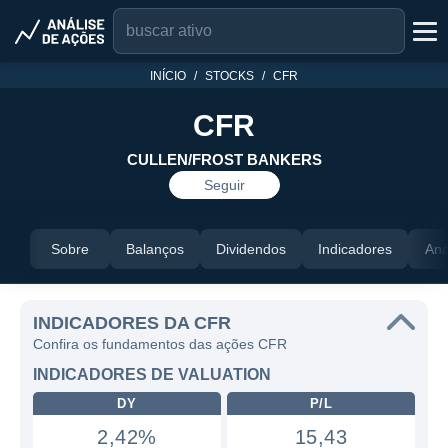
INÍCIO
STOCKS
CFR
CFR
CULLEN/FROST BANKERS
Seguir
Sobre
Balanços
Dividendos
Indicadores
Aná
INDICADORES DA CFR
Confira os fundamentos das ações CFR
INDICADORES DE VALUATION
DY
P/L
2,42%
15,43