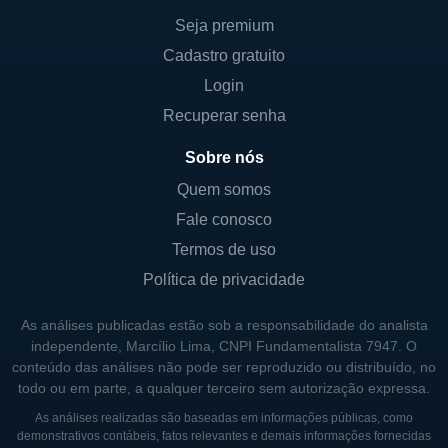
Seja premium
Seu modelo de negócio é fundamentado na
Cadastro gratuito
criação de valor para seus clientes e na
Login
manutenção de uma forte presença
Recuperar senha
comunitária. A Frost Bank busca ser mais do
que apenas um provedor de serviços
Sobre nós
financeiros; ela se esforça para ser um
Quem somos
parceiro de confiança na vida financeira de
Fale conosco
seus clientes, contribuindo assim para o
Termos de uso
crescimento econômico das áreas em que
Política de privacidade
opera.
As análises publicadas estão sob a responsabilidade do analista
CONTROLADORES E ACIONISTAS
independente, Marcílio Lima, CNPI Fundamentalista 7947. O
conteúdo das análises não pode ser reproduzido ou distribuído, no
A estrutura acionária da Cullen/Frost
todo ou em parte, a qualquer terceiro sem autorização expressa.
Bankers é composta principalmente por
As análises realizadas são baseadas em informações públicas, como
ações ordinárias, cuja maior parte é detida
demonstrativos contábeis, fatos relevantes e demais informações fornecidas