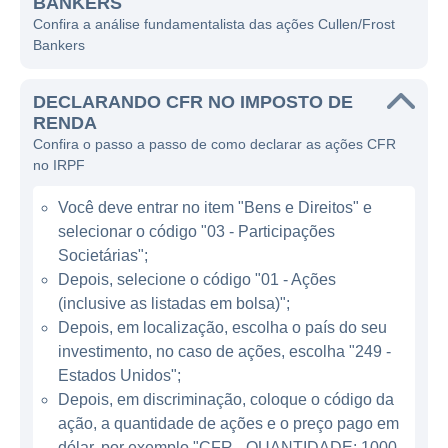
BANKERS
O Frost Bank opera sob a filosofia de
Confira a análise fundamentalista das ações Cullen/Frost
Bankers
oferecer uma ampla gama de serviços
financeiros para atender diferentes
DECLARANDO CFR NO IMPOSTO DE
segmentos de clientes, incluindo indivíduos,
RENDA
pequenas e médias empresas e grandes
Confira o passo a passo de como declarar as ações CFR
corporações. A instituição se destaca no
no IRPF
setor bancário por sua ênfase no
Você deve entrar no item "Bens e Direitos" e
atendimento ao cliente e na construção de
selecionar o código "03 - Participações
relacionamentos de longo prazo com seus
Societárias";
clientes.
Depois, selecione o código "01 - Ações
(inclusive as listadas em bolsa)";
ATUAÇÃO E LINHAS DE NEGÓCIOS
Depois, em localização, escolha o país do seu
investimento, no caso de ações, escolha "249 -
A Frost Bank atua principalmente em
Estados Unidos";
serviços bancários e financeiros, oferecendo
Depois, em discriminação, coloque o código da
produtos que incluem contas correntes e de
ação, a quantidade de ações e o preço pago em
poupança, cartões de crédito, empréstimos
dólar, por exemplo "CFR - QUANTIDADE: 1000