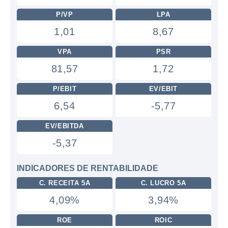
P/VP
LPA
1,01
8,67
VPA
PSR
81,57
1,72
P/EBIT
EV/EBIT
6,54
-5,77
EV/EBITDA
-5,37
INDICADORES DE RENTABILIDADE
C. RECEITA 5A
C. LUCRO 5A
4,09%
3,94%
ROE
ROIC