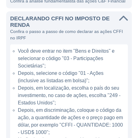
Confira a análise fundamentalista das ações C&F Financial
e dinâmico.
A C&F Financial opera por meio de sua
DECLARANDO CFFI NO IMPOSTO DE
subsidiária de banco, o C&F Bank, que
RENDA
Confira o passo a passo de como declarar as ações CFFI
oferece uma gama de produtos financeiros,
no IRPF
incluindo contas correntes, contas de
poupança, empréstimos pessoais,
Você deve entrar no item "Bens e Direitos" e
empréstimos para automóveis e hipotecas.
selecionar o código "03 - Participações
Além disso, a empresa também possui uma
Societárias";
linha de negócios dedicada ao financiamento
Depois, selecione o código "01 - Ações
(inclusive as listadas em bolsa)";
de automóveis, que opera sob a marca C&F
Depois, em localização, escolha o país do seu
Finance Company, fornecendo financiamento
investimento, no caso de ações, escolha "249 -
ao consumidor através de concessionárias
Estados Unidos";
de veículos. A diversidade desses serviços
Depois, em discriminação, coloque o código da
permite que a C&F Financial gere receitas a
ação, a quantidade de ações e o preço pago em
partir de múltiplas fontes, tornando-a
dólar, por exemplo "CFFI - QUANTIDADE: 1000
resiliente às flutuações do mercado.
- USD$ 1000";