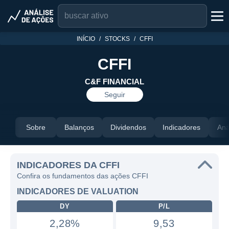
INÍCIO
STOCKS
CFFI
CFFI
C&F FINANCIAL
Seguir
Sobre
Balanços
Dividendos
Indicadores
Aná
INDICADORES DA CFFI
Confira os fundamentos das ações CFFI
INDICADORES DE VALUATION
DY
P/L
2,28%
9,53