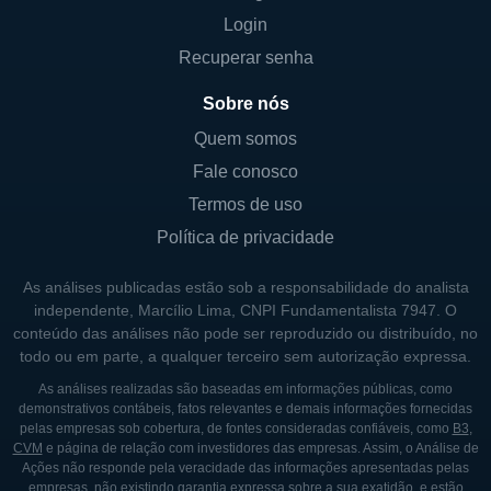
Login
em mercados adjacentes e diversificar seus
serviços para melhor atender às
Recuperar senha
necessidades do cliente.
Sobre nós
A filosofia da empresa envolve priorizar o
Quem somos
desenvolvimento de relacionamentos com
Fale conosco
clientes, além de manter uma sólida base de
Termos de uso
capital e gestão de riscos. Essa abordagem
Política de privacidade
não só ajuda a construir uma marca
confiável, mas também assegura que a C&F
As análises publicadas estão sob a responsabilidade do analista
Financial permaneça competitiva no setor
independente, Marcílio Lima, CNPI Fundamentalista 7947. O
conteúdo das análises não pode ser reproduzido ou distribuído, no
financeiro.
todo ou em parte, a qualquer terceiro sem autorização expressa.
As análises realizadas são baseadas em informações públicas, como
CONTROLADORES E PRINCIPAIS
demonstrativos contábeis, fatos relevantes e demais informações fornecidas
pelas empresas sob cobertura, de fontes consideradas confiáveis, como
B3
,
SÓCIOS
CVM
e página de relação com investidores das empresas. Assim, o Análise de
Ações não responde pela veracidade das informações apresentadas pelas
A C&F Financial é uma companhia pública, o
empresas, não existindo garantia expressa sobre a sua exatidão, e estão