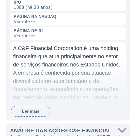
IPO
1988 (há 38 anos)
PÁGINA NA NASDAQ
Ver site ⇨
PÁGINA DE RI
Ver site ⇨
A C&F Financial Corporation é uma holding
financeira que atua principalmente no setor
de serviços financeiros nos Estados Unidos.
A empresa é conhecida por sua atuação
diversificada no setor bancário e de
financiamento, expandindo suas operações
por meio de várias subsidiárias. Desde sua
fundação, a C&F Financial tem buscado
Ler mais
oferecer soluções financeiras que atendem
tanto a indivíduos quanto a empresas,
destacando-se em um mercado competitivo
ANÁLISE DAS AÇÕES C&F FINANCIAL