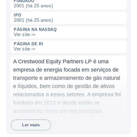
FUNDADO
2001 (há 25 anos)
IPO
2001 (há 25 anos)
PÁGINA NA NASDAQ
Ver site ⇨
PÁGINA DE RI
Ver site ⇨
A Crestwood Equity Partners LP é uma
empresa de energia focada em serviços de
transporte e armazenamento de gás natural
e líquidos, bem como de gestão de ativos
relacionados a esses setores. A empresa foi
fundada em 2012 e desde então se
estabeleceu como um dos principais
fornecedores de soluções de infraestrutura
Ler mais
para a indústria de petróleo e gás nos
Estados Unidos, especialmente nas áreas de