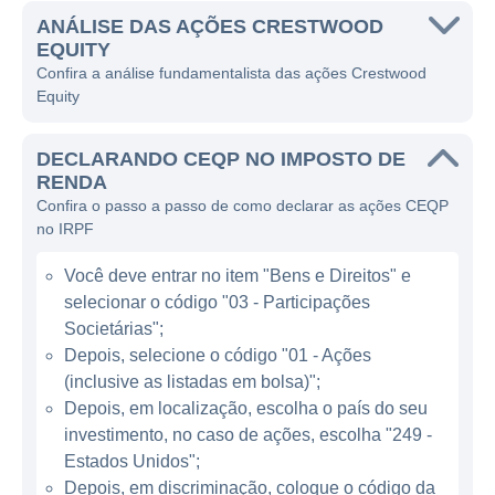
desenvolvimento e produção. A Crestwood
ANÁLISE DAS AÇÕES CRESTWOOD
EQUITY
opera por meio de várias subsidiárias e joint
Confira a análise fundamentalista das ações Crestwood
ventures, oferecendo uma ampla gama de
Equity
serviços e produtos para atender a demanda
crescente por energia no país.
DECLARANDO CEQP NO IMPOSTO DE
RENDA
A Crestwood atua principalmente nas bacias
Confira o passo a passo de como declarar as ações CEQP
de gás de shale, como a bacia de Williston, a
no IRPF
bacia de Delaware e a bacia de Marcellus,
Você deve entrar no item "Bens e Direitos" e
onde concentra suas operações de
selecionar o código "03 - Participações
transporte e armazenamento. A empresa se
Societárias";
posiciona como uma parceira estratégica
Depois, selecione o código "01 - Ações
para produtores e consumidores de energia,
(inclusive as listadas em bolsa)";
fornecendo infraestrutura crucial para o
Depois, em localização, escolha o país do seu
escoamento eficiente de recursos naturais.
investimento, no caso de ações, escolha "249 -
Além disso, a Crestwood está envolvida em
Estados Unidos";
atividades de processamento de gás e
Depois, em discriminação, coloque o código da