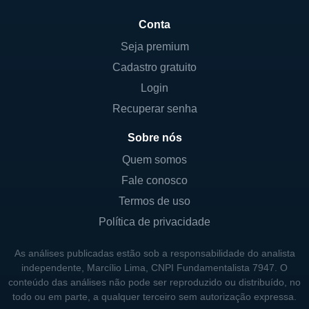
A Crestwood opera em várias linhas de
Conta
negócios que permitem diversificação e
resiliência financeira. Entre elas, destacam-
Seja premium
se o transporte de gás natural, que é
Cadastro gratuito
realizado através de gasodutos em várias
Login
regiões do país, e o armazenamento de
Recuperar senha
líquidos, que é crucial para controlar a oferta
Sobre nós
e a demanda de líquidos em um mercado
volátil. Outra linha importante é a gestão de
Quem somos
ativos de infraestrutura de energia, onde a
Fale conosco
empresa investe em projetos que
Termos de uso
complementam e expandem suas operações
Política de privacidade
existentes.
As análises publicadas estão sob a responsabilidade do analista
Além das atividades de transporte e
independente, Marcílio Lima, CNPI Fundamentalista 7947. O
armazenamento, a Crestwood também está
conteúdo das análises não pode ser reproduzido ou distribuído, no
todo ou em parte, a qualquer terceiro sem autorização expressa.
envolvida em joint ventures estratégicas que