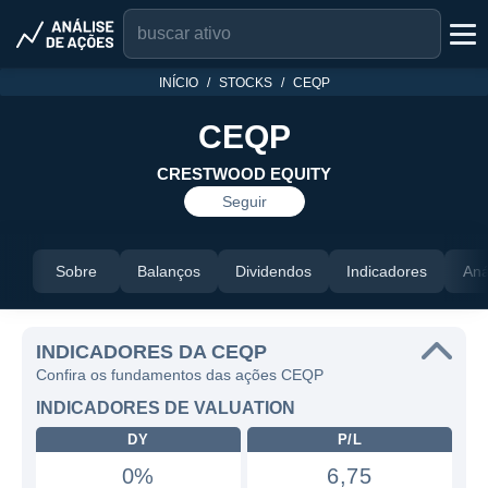
INÍCIO
STOCKS
CEQP
CEQP
CRESTWOOD EQUITY
Seguir
Sobre
Balanços
Dividendos
Indicadores
Aná
INDICADORES DA CEQP
Confira os fundamentos das ações CEQP
INDICADORES DE VALUATION
DY
P/L
0%
6,75