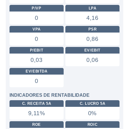
P/VP
LPA
0
4,16
VPA
PSR
0
0,86
P/EBIT
EV/EBIT
0,03
0,06
EV/EBITDA
0
INDICADORES DE RENTABILIDADE
C. RECEITA 5A
C. LUCRO 5A
9,11%
0%
ROE
ROIC