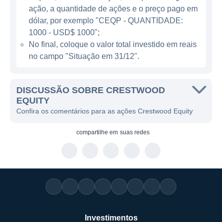
ação, a quantidade de ações e o preço pago em
liquefação, proporcionando serviços
dólar, por exemplo "CEQP - QUANTIDADE:
adicionais que agregam valor à produção de
1000 - USD$ 1000";
energia e ao mercado energético.
No final, coloque o valor total investido em reais
no campo "Situação em 31/12".
ATUAÇÃO DA CRESTWOOD
A estrutura de negócios da Crestwood é
DISCUSSÃO SOBRE CRESTWOOD
diversificada, cobrindo diferentes aspectos
EQUITY
Confira os comentários para as ações Crestwood Equity
da cadeia de suprimento de energia. Ela se
divide principalmente em duas unidades de
compartilhe em
suas redes
negócios: Transporte e Processamento, e
Armazenamento e Distribuição. A unidade de
Transporte e Processamento é responsável
por movimentar gás natural e líquidos,
enquanto a unidade de Armazenamento e
Distribuição lida com o armazenamento de
Investimentos
produtos em localizações estratégicas para