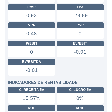
P/VP
LPA
0,93
-23,89
VPA
PSR
0,48
0
P/EBIT
EV/EBIT
0
-0,01
EV/EBITDA
-0,01
INDICADORES DE RENTABILIDADE
C. RECEITA 5A
C. LUCRO 5A
15,57%
0%
ROE
ROIC