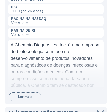
IPO
2000 (há 26 anos)
PÁGINA NA NASDAQ
Ver site ⇨
PÁGINA DE RI
Ver site ⇨
A Chembio Diagnostics, Inc. é uma empresa
de biotecnologia com foco no
desenvolvimento de produtos inovadores
para diagnósticos de doenças infecciosas e
outras condições médicas. Com um
compromisso com a melhoria da saúde
pública, a Chembio tem se destacado por
suas soluções rápidas e precisas que
Ler mais
atendem tanto ao mercado de cuidados de
saúde quanto ao mercado acadêmico.