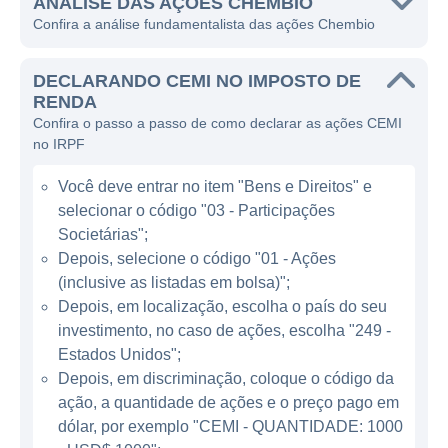
ANÁLISE DAS AÇÕES CHEMBIO
A Chembio é reconhecida principalmente por
Confira a análise fundamentalista das ações Chembio
suas plataformas de teste e diagnóstico, que
são fundamentais em ambientes onde a
DECLARANDO CEMI NO IMPOSTO DE
rapidez e precisão são cruciais, como em
RENDA
Confira o passo a passo de como declarar as ações CEMI
laboratórios de análises clínicas, hospitais e
no IRPF
clínicas de saúde. A empresa desenvolve e
comercializa testes pontos de cuidado que
Você deve entrar no item "Bens e Direitos" e
podem ser utilizados em diversas condições,
selecionar o código "03 - Participações
incluindo doenças tropicais, infecções
Societárias";
sexualmente transmissíveis e outros
Depois, selecione o código "01 - Ações
(inclusive as listadas em bolsa)";
problemas de saúde comum.
Depois, em localização, escolha o país do seu
investimento, no caso de ações, escolha "249 -
ATUAÇÃO DA CHEMBIO
Estados Unidos";
Depois, em discriminação, coloque o código da
A Chembio se destaca no setor de
ação, a quantidade de ações e o preço pago em
diagnósticos, onde a demanda por testes
dólar, por exemplo "CEMI - QUANTIDADE: 1000
rápidos e precisos tem crescido