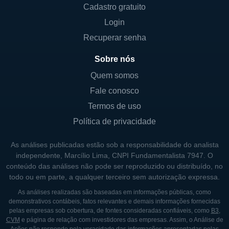
teste DPP® (Dual Path Platform), que é uma
Cadastro gratuito
tecnologia inovadora, utilizada para a
Login
detecção de várias infecções. Esse sistema
Recuperar senha
permite que testes sejam realizados com
resultados rápidos e precisos, o que é uma
Sobre nós
necessidade crítica em situações
Quem somos
emergenciais, como surtos de doenças
Fale conosco
infecciosas.
Termos de uso
Política de privacidade
CONTROLADORES E PRINCIPAIS
SÓCIOS
As análises publicadas estão sob a responsabilidade do analista
independente, Marcílio Lima, CNPI Fundamentalista 7947. O
A estrutura acionária da Chembio é
conteúdo das análises não pode ser reproduzido ou distribuído, no
todo ou em parte, a qualquer terceiro sem autorização expressa.
diversificada, contando com vários
investidores institucionais e indivíduos que
As análises realizadas são baseadas em informações públicas, como
demonstrativos contábeis, fatos relevantes e demais informações fornecidas
detêm participações significativas na
pelas empresas sob cobertura, de fontes consideradas confiáveis, como
B3
,
empresa. O controle de empresas de
CVM
e página de relação com investidores das empresas. Assim, o Análise de