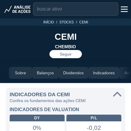
INÍCIO
STOCKS
CEMI
CEMI
CHEMBIO
Seguir
Sobre
Balanços
Dividendos
Indicadores
Aná
INDICADORES DA CEMI
Confira os fundamentos das ações CEMI
INDICADORES DE VALUATION
DY
P/L
0%
-0,02