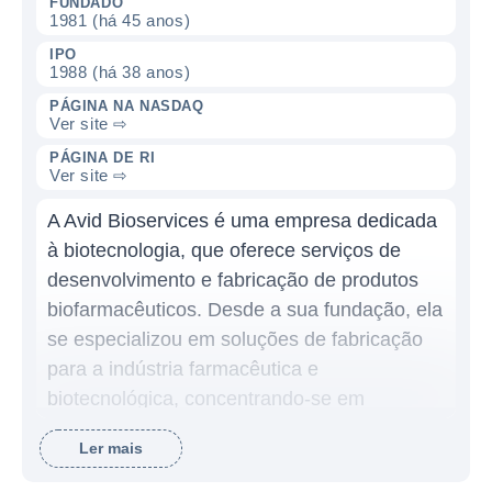
FUNDADO
1981 (há 45 anos)
IPO
1988 (há 38 anos)
PÁGINA NA NASDAQ
Ver site ⇨
PÁGINA DE RI
Ver site ⇨
A Avid Bioservices é uma empresa dedicada
à biotecnologia, que oferece serviços de
desenvolvimento e fabricação de produtos
biofarmacêuticos. Desde a sua fundação, ela
se especializou em soluções de fabricação
para a indústria farmacêutica e
biotecnológica, concentrando-se em
produtos que envolvem a produção e o
Ler mais
desenvolvimento de anticorpos monoclonais
e proteínas terapêuticas. A Avid Bioservices