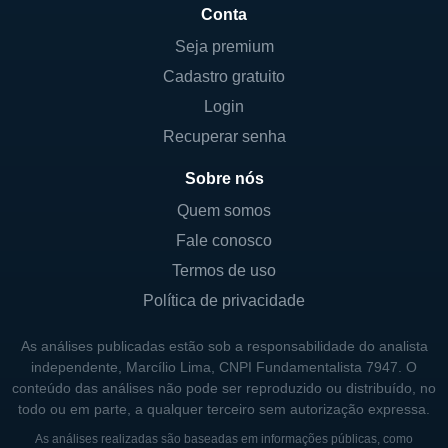
Conta
LINHAS DE NEGÓCIOS
Seja premium
A empresa tem duas linhas principais de
Cadastro gratuito
negócios: serviços de desenvolvimento e
Login
fabricação. No âmbito do desenvolvimento, a
Recuperar senha
Avid Bioservices cria e otimiza processos
que são utilizados para produção em larga
Sobre nós
escala. Isso inclui a criação de plataformas
Quem somos
de células que são adaptadas para cada tipo
Fale conosco
de produto que o cliente deseja desenvolver.
Termos de uso
Na fabricação, a Avid Bioservices oferece
Política de privacidade
capacidades de produção que podem
As análises publicadas estão sob a responsabilidade do analista
atender tanto pequenas quanto grandes
independente, Marcílio Lima, CNPI Fundamentalista 7947. O
quantidades, dependendo das necessidades
conteúdo das análises não pode ser reproduzido ou distribuído, no
do cliente. Essa flexibilidade é vantajosa
todo ou em parte, a qualquer terceiro sem autorização expressa.
para empresas em diferentes estágios de
As análises realizadas são baseadas em informações públicas, como