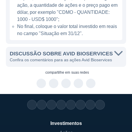
ação, a quantidade de ações e o preço pago em
principais clientes, estão empresas que
dólar, por exemplo "CDMO - QUANTIDADE:
desenvolvem tratamentos para doenças
1000 - USD$ 1000";
autoimunes, câncer e outras condições
No final, coloque o valor total investido em reais
crônicas que exigem inovações terapêuticas.
no campo "Situação em 31/12".
ATUAÇÃO DA AVID BIOSERVICES
DISCUSSÃO SOBRE AVID BIOSERVICES
A Avid Bioservices tem como objetivo facilitar
Confira os comentários para as ações Avid Bioservices
o acesso de novas terapias ao mercado,
compartilhe em
suas redes
oferecendo uma gama de soluções para
clientes, que incluem desde a concepção
inicial do produto até a entrega final. Os
serviços incluem o desenvolvimento de
células de produção, otimização de
processos de purificação e desenvolvimento
analítico, além da fabricação sob demanda.
Investimentos
A empresa também possui uma capacidade