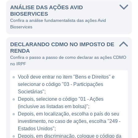
destaca-se por suas instalações que
ANÁLISE DAS AÇÕES AVID
BIOSERVICES
atendem a padrões rigorosos de qualidade e
Confira a análise fundamentalista das ações Avid
regulamentação do setor, o que é vital para
Bioservices
garantir a segurança e eficácia dos produtos
biofarmacêuticos que fabrica.
DECLARANDO CDMO NO IMPOSTO DE
RENDA
A Avid Bioservices busca atuar em diversas
Confira o passo a passo de como declarar as ações CDMO
áreas do mercado biofarmacêutico,
no IRPF
oferecendo serviços que vão desde a
Você deve entrar no item "Bens e Direitos" e
pesquisa e desenvolvimento até a produção
selecionar o código "03 - Participações
em larga escala. A empresa se posiciona
Societárias";
como uma parceira estratégica para
Depois, selecione o código "01 - Ações
empresas que necessitam de assistência na
(inclusive as listadas em bolsa)";
fabricação de suas terapias biológicas, com
Depois, em localização, escolha o país do seu
ênfase na biomanufatura em processos que
investimento, no caso de ações, escolha "249 -
garantem a conformidade com as boas
Estados Unidos";
práticas de fabricação (BPF). Entre seus
Depois, em discriminação, coloque o código da