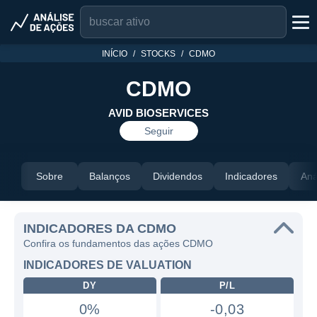
INÍCIO
STOCKS
CDMO
CDMO
AVID BIOSERVICES
Seguir
Sobre
Balanços
Dividendos
Indicadores
Aná
INDICADORES DA CDMO
Confira os fundamentos das ações CDMO
INDICADORES DE VALUATION
DY
P/L
0%
-0,03