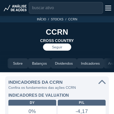
INÍCIO
STOCKS
CCRN
CCRN
CROSS COUNTRY
Seguir
Sobre
Balanços
Dividendos
Indicadores
Aná
INDICADORES DA CCRN
Confira os fundamentos das ações CCRN
INDICADORES DE VALUATION
DY
P/L
0%
-4,17