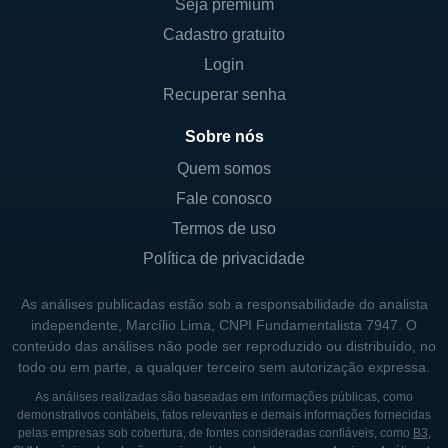
A Cross Country Healthcare atua
Seja premium
predominantemente nos Estados Unidos,
Cadastro gratuito
mas com um modelo que pode ser adaptado
Login
para outros países conforme necessário. A
Recuperar senha
empresa aproveita a crescente demanda por
Sobre nós
profissionais de saúde em regiões onde há
escassez, particularmente em áreas mais
Quem somos
remotas ou em hospitais que enfrentam altos
Fale conosco
volumes de atendimento. Esse modelo de
Termos de uso
expansão permite que a Cross Country
Política de privacidade
Healthcare amplie sua atuação e ofereça
soluções que ajudem a resolver a crise de
As análises publicadas estão sob a responsabilidade do analista
independente, Marcílio Lima, CNPI Fundamentalista 7947. O
profissionais de saúde observada em várias
conteúdo das análises não pode ser reproduzido ou distribuído, no
regiões.
todo ou em parte, a qualquer terceiro sem autorização expressa.
No entanto, a Cross Country mantém seu
As análises realizadas são baseadas em informações públicas, como
demonstrativos contábeis, fatos relevantes e demais informações fornecidas
foco na legislação e regulamentação da
pelas empresas sob cobertura, de fontes consideradas confiáveis, como
B3
,