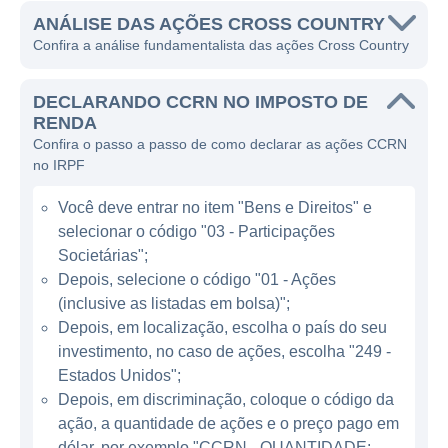
hospitais, clínicas e outras instituições de
ANÁLISE DAS AÇÕES CROSS COUNTRY
Confira a análise fundamentalista das ações Cross Country
saúde.
O modelo de negócios da Cross Country
DECLARANDO CCRN NO IMPOSTO DE
está centrado em sua capacidade de
RENDA
Confira o passo a passo de como declarar as ações CCRN
conectar os profissionais de saúde com os
no IRPF
operadores do setor, garantindo que as
organizações de saúde tenham acesso a
Você deve entrar no item "Bens e Direitos" e
mão de obra qualificada quando necessário.
selecionar o código "03 - Participações
A empresa opera por meio de várias
Societárias";
divisões, como o Cross Country Staffing e o
Depois, selecione o código "01 - Ações
(inclusive as listadas em bolsa)";
Cross Country Locums, permitindo que
Depois, em localização, escolha o país do seu
ofereça soluções personalizadas para
investimento, no caso de ações, escolha "249 -
atender às necessidades específicas de
Estados Unidos";
seus clientes.
Depois, em discriminação, coloque o código da
ação, a quantidade de ações e o preço pago em
ATUAÇÃO DA CROSS COUNTRY
dólar, por exemplo "CCRN - QUANTIDADE: