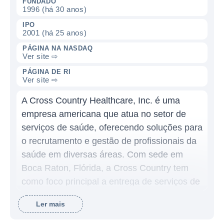
FUNDADO
1996 (há 30 anos)
IPO
2001 (há 25 anos)
PÁGINA NA NASDAQ
Ver site ⇨
PÁGINA DE RI
Ver site ⇨
A Cross Country Healthcare, Inc. é uma
empresa americana que atua no setor de
serviços de saúde, oferecendo soluções para
o recrutamento e gestão de profissionais da
saúde em diversas áreas. Com sede em
Boca Raton, Flórida, a Cross Country tem
como foco principal a entrega de serviços de
staffing, que incluem profissionais de saúde
Ler mais
temporários, como enfermeiros, terapeutas e
outros especialistas, que são alocados em