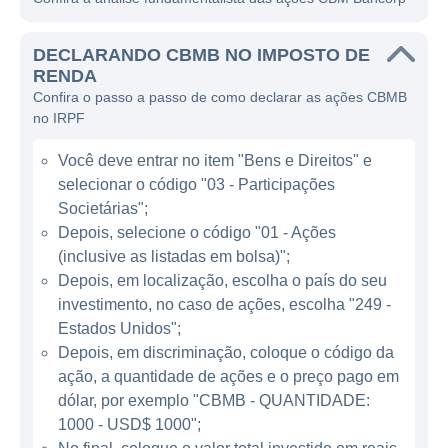
CBM Bank, como uma subsidiária integral do
CBM Bancorp, oferece serviços como contas
DECLARANDO CBMB NO IMPOSTO DE
correntes e de poupança, empréstimos
RENDA
Confira o passo a passo de como declarar as ações CBMB
pessoais, financiamentos para a compra de
no IRPF
imóveis, entre outros produtos. Isso permite
que a empresa capitalize na confiança dos
Você deve entrar no item "Bens e Direitos" e
clientes para ampliar seu portfólio de clientes
selecionar o código "03 - Participações
e, assim, aumentar sua base de receitas.
Societárias";
Através dessas operações, o CBM Bancorp
Depois, selecione o código "01 - Ações
(inclusive as listadas em bolsa)";
busca proporcionar retorno estável e
Depois, em localização, escolha o país do seu
consistente para seus acionistas.
investimento, no caso de ações, escolha "249 -
Estados Unidos";
ATUAÇÃO DO CBM BANCORP
Depois, em discriminação, coloque o código da
ação, a quantidade de ações e o preço pago em
A atuação do CBM Bancorp se concentra
dólar, por exemplo "CBMB - QUANTIDADE:
principalmente nos Estados Unidos, onde
1000 - USD$ 1000";
oferece serviços para uma ampla gama de