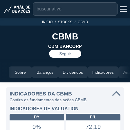
INÍCIO
STOCKS
CBMB
CBMB
CBM BANCORP
Seguir
Sobre
Balanços
Dividendos
Indicadores
Aná
INDICADORES DA CBMB
Confira os fundamentos das ações CBMB
INDICADORES DE VALUATION
DY
P/L
0%
72,19