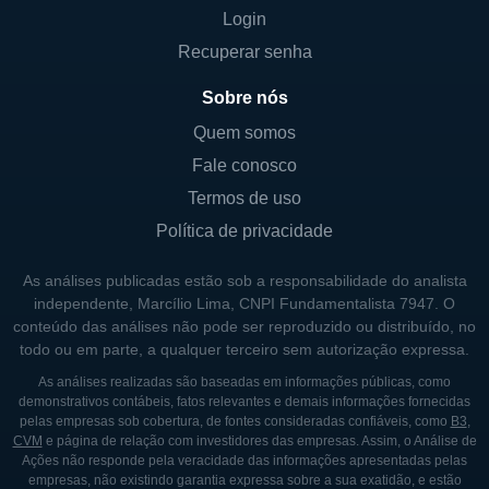
Login
O banco também explora oportunidades de
Recuperar senha
inclusão financeira, buscando oferecer
produtos que atendam diversos perfis de
Sobre nós
clientes na sua região de atuação. Ao focar
Quem somos
em nichos específicos e mercados locais, o
Fale conosco
CBM Bancorp consegue estabelecer uma
Termos de uso
presença robusta e competitiva no mercado
Política de privacidade
bancário.
As análises publicadas estão sob a responsabilidade do analista
independente, Marcílio Lima, CNPI Fundamentalista 7947. O
CONTROLADORES E SÓCIOS
conteúdo das análises não pode ser reproduzido ou distribuído, no
todo ou em parte, a qualquer terceiro sem autorização expressa.
CBM Bancorp é uma entidade pública, e
portanto, seus acionistas são compostos por
As análises realizadas são baseadas em informações públicas, como
demonstrativos contábeis, fatos relevantes e demais informações fornecidas
investidores que compram ações da
pelas empresas sob cobertura, de fontes consideradas confiáveis, como
B3
,
empresa no mercado. Atualmente, não há
CVM
e página de relação com investidores das empresas. Assim, o Análise de
Ações não responde pela veracidade das informações apresentadas pelas
menção de controle direto de entidades
empresas, não existindo garantia expressa sobre a sua exatidão, e estão