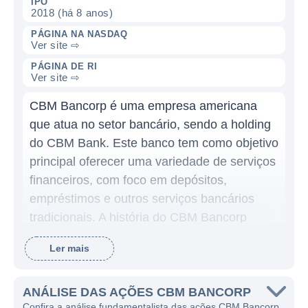
IPO
2018 (há 8 anos)
PÁGINA NA NASDAQ
Ver site ⇨
PÁGINA DE RI
Ver site ⇨
CBM Bancorp é uma empresa americana
que atua no setor bancário, sendo a holding
do CBM Bank. Este banco tem como objetivo
principal oferecer uma variedade de serviços
financeiros, com foco em depósitos,
empréstimos e outros serviços bancários
tradicionais. A história do CBM Bancorp
remonta à sua fundação, que ocorreu em um
Ler mais
contexto de crescimento da necessidade de
serviços bancários acessíveis e de qualidade
na comunidade em que atua.
ANÁLISE DAS AÇÕES CBM BANCORP
Confira a análise fundamentalista das ações CBM Bancorp