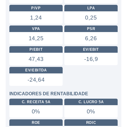
P/VP
LPA
1,24
0,25
VPA
PSR
14,25
6,26
P/EBIT
EV/EBIT
47,43
-16,9
EV/EBITDA
-24,64
INDICADORES DE RENTABILIDADE
C. RECEITA 5A
C. LUCRO 5A
0%
0%
ROE
ROIC