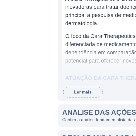
inovadoras para tratar doen
principal a pesquisa de med
dermatologia.
O foco da Cara Therapeutics 
diferenciada de medicamentos
dependência em comparação c
potencial para oferecer novo
ATUAÇÃO DA CARA THER
A Cara Therapeutics atua pr
Ler mais
à dor crônica, aguda e cocei
difusor de KOR, KORSUVA, te
ANÁLISE DAS AÇÕE
associado a condições como i
Confira a análise fundamentalista da
A empresa conduz pesquisas 