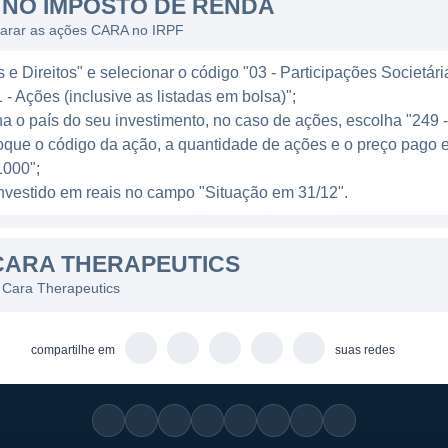
 medicina crônica. A capacidade de direcionar seus pro
NO IMPOSTO DE RENDA
pontos fortes da empresa, que está comprometida em ofe
larar as ações CARA no IRPF
a.
e Direitos" e selecionar o código "03 - Participações Societári
 - Ações (inclusive as listadas em bolsa)";
ha o país do seu investimento, no caso de ações, escolha "249 
oque o código da ação, a quantidade de ações e o preço pago 
ócios da Cara Therapeutics incluem o desenvolvimento 
000";
resa é também conhecida por suas parcerias estratégica
l investido em reais no campo "Situação em 31/12".
mitindo que acelere a condução de seus programas de pe
tics busca expandir sua presença no mercado através d
CARA THERAPEUTICS
aprovação regulatória para os seus produtos. Isso inclui 
 Cara Therapeutics
 e o aprimoramento de estudos pré-clínicos e clínicos e
compartilhe em
suas redes
IOS
gociada na bolsa de valores, a Cara Therapeutics tem
dores institucionais e individuais. A empresa não é contro