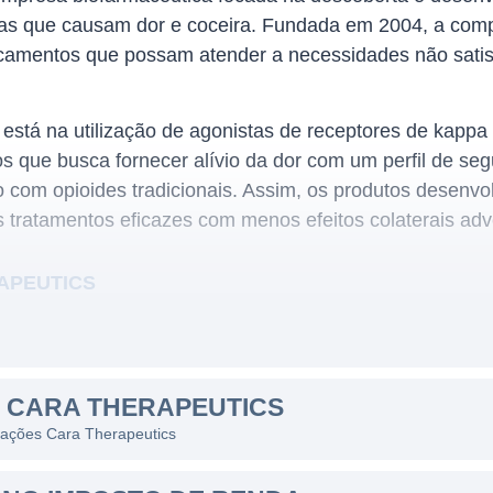
ças que causam dor e coceira. Fundada em 2004, a com
icamentos que possam atender a necessidades não satisf
está na utilização de agonistas de receptores de kappa
 que busca fornecer alívio da dor com um perfil de seg
om opioides tradicionais. Assim, os produtos desenvo
s tratamentos eficazes com menos efeitos colaterais adv
APEUTICS
incipalmente no desenvolvimento de medicamentos para 
ra, comprometendo a qualidade de vida de muitos pacient
m indicado potencial para tratar não apenas dor, mas 
S CARA THERAPEUTICS
nsuficiência renal e outras desordens dermatológicas.
s ações Cara Therapeutics
focadas em múltiplos segmentos terapêuticos, incluindo