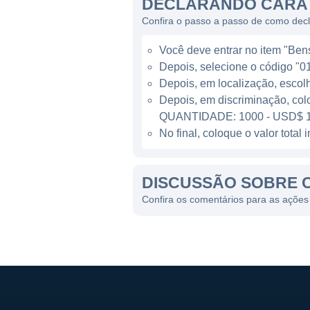
operatória e outras áreas na
DECLARANDO CARA 
aplicação clínica é um dos 
Confira o passo a passo de como dec
únicas no campo da medicin
Você deve entrar no item "Bens 
Depois, selecione o código "01
LINHAS DE NEGÓCIO
Depois, em localização, escol
Depois, em discriminação, col
As principais linhas de neg
QUANTIDADE: 1000 - USD$ 1
clínico e pré-clínico. A emp
No final, coloque o valor tota
indústria farmacêutica, per
Além disso, a Cara Therapeu
DISCUSSÃO SOBRE 
clínicos rigorosos e busca a 
Confira os comentários para as ações
indicações para suas terapias
CONTROLADORES E SÓC
Como uma empresa pública ne
acionistas que inclui investi