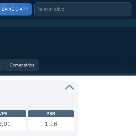
BAIXE O APP
Comentários
VPA
PSR
3,01
1,16