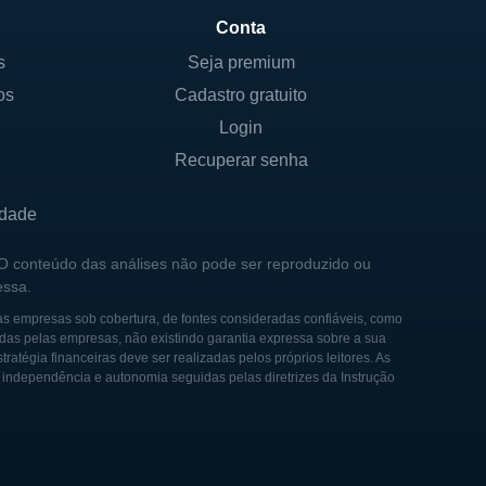
roporciona uma governança
Conta
s
Seja premium
propriedade da Cara
os
Cadastro gratuito
penas capital, mas também
Login
resa.
Recuperar senha
idade
stas e empresários focados
 O conteúdo das análises não pode ser reproduzido ou
m explorar novas abordagens
essa.
ando o tratamento da dor e
as empresas sob cobertura, de fontes consideradas confiáveis, como
pia.
das pelas empresas, não existindo garantia expressa sobre a sua
tégia financeiras deve ser realizadas pelos próprios leitores. As
e independência e autonomia seguidas pelas diretrizes da Instrução
saios clínicos em várias
bilitando um avanço
busta e dedicação à
e fornecer tratamentos