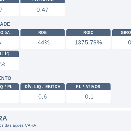
7
0,47
DADE
RO 5A
ROE
ROIC
GIRO
%
-44%
1375,79%
 LÍQ.
4%
ENTO
Q / PL
DÍV. LIQ / EBITDA
PL / ATIVOS
0,6
-0,1
RA
icos das ações CARA