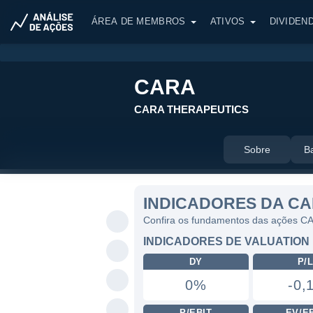
ÁREA DE MEMBROS
ATIVOS
DIVIDEN
CARA
CARA THERAPEUTICS
Sobre
B
INDICADORES DA C
Confira os fundamentos das ações C
INDICADORES DE VALUATION
DY
P/
0%
-0,
P/EBIT
EV/E