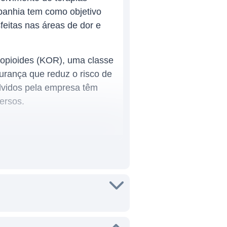
panhia tem como objetivo
eitas nas áreas de dor e
 opioides (KOR), uma classe
urança que reduz o risco de
lvidos pela empresa têm
ersos.
tratar questões relacionadas
es. Seu principal produto, o
também prurido (coceira)
 dor oncológica, dor pós-