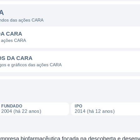
A
dendos das ações CARA
DA CARA
s ações CARA
OS DA CARA
agos e gráficos das ações CARA
FUNDADO
IPO
2004 (há 22 anos)
2014 (há 12 anos)
mpresa biofarmacêutica focada na descoberta e desenv