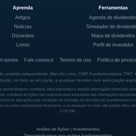
onistas que possuem ações em diversos níveis. Isso p
Aprenda
Ferramentas
a representação de interesses.
Artigos
Agenda de dividendo
or ser uma companhia de biotecnologia, a estrutura de 
Notícias
Simulador de dividend
vestidores estratégicos, que muitas vezes trazem não a
Dicionário
Mapa de dividendos
a para auxiliar no desenvolvimento dos produtos da emp
Livros
Perfil de investidor
APEUTICS
m somos
Fale conosco
Termos de uso
Política de privac
04, em New Haven, Connecticut, por um grupo de cienti
 do analista independente, Marcílio Lima, CNPI Fundamentalista 7947.
eu início, a Cara Therapeutics esteve comprometida e
ribuído, no todo ou em parte, a qualquer terceiro sem autorização expr
aquelas que envolviam alvos biológicos inovadores, vis
 demonstrativos contábeis, fatos relevantes e demais informações fornecidas pel
 até então apresentavam lacunas significativas na tera
sim, o Análise de Ações não responde pela veracidade das informações apresenta
ência de alterações nas condições de mercado. As decisões de investimentos e estra
os ou outros instrumentos financeiros, e se alicerçam no mais alto padrão ético, d
rapeutics fez importantes progressos na condução de en
CVM 598.
ções com laboratórios e instituições acadêmicas, possi
ento de suas terapias. Com uma abordagem científica ro
Análise de Ações | Investimentos
 para solidificar seu lugar no mercado de biotecnologia 
Descomplicamos sua análise fundamentalista