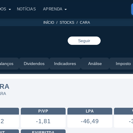
DOS
NOTÍCIAS
APRENDA
INÍCIO
STOCKS
CARA
Seguir
alanços
Dividendos
Indicadores
Análise
Imposto
ARA
ARA
L
P/VP
LPA
12
-1,81
-46,49
-
BIT
EV/EBITDA