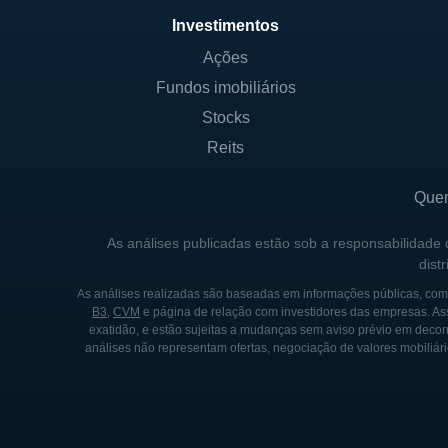
mas sim por um grupo de aci
Investimentos
corporativa forte e uma ampl
Ações
É importante destacar que, p
Fundos imobiliários
Therapeutics pode incluir in
Stocks
conhecimento e infraestrutur
Reits
HISTÓRIA DA CARA THER
Que
A empresa foi fundada em 20
As análises publicadas estão sob a responsabilidade
em biofarmacologia. Desde s
dist
terapêuticas, especialmente 
As análises realizadas são baseadas em informações públicas, como
outras condições médicas que
B3
,
CVM
e página de relação com investidores das empresas. As
exatidão, e estão sujeitas a mudanças sem aviso prévio em decorr
análises não representam ofertas, negociação de valores mobiliári
Ao longo dos anos, Cara The
fases e estabeleceu colabora
significativo no desenvolvim
inovação, a empresa trabalha