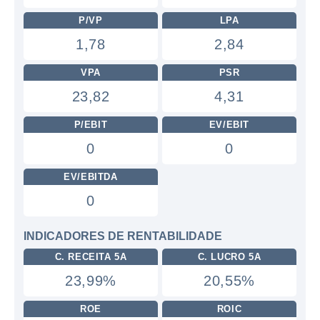
P/VP
LPA
1,78
2,84
VPA
PSR
23,82
4,31
P/EBIT
EV/EBIT
0
0
EV/EBITDA
0
INDICADORES DE RENTABILIDADE
C. RECEITA 5A
C. LUCRO 5A
23,99%
20,55%
ROE
ROIC