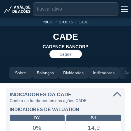
INÍCIO
STOCKS
CADE
CADE
CADENCE BANCORP
Seguir
Sobre
Balanços
Dividendos
Indicadores
Aná
INDICADORES DA CADE
Confira os fundamentos das ações CADE
INDICADORES DE VALUATION
DY
P/L
0%
14,9