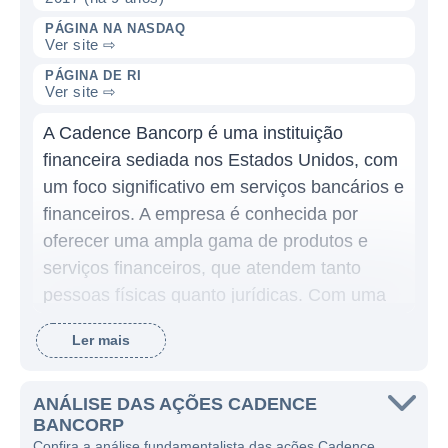
PÁGINA NA NASDAQ
Ver site ⇨
PÁGINA DE RI
Ver site ⇨
A Cadence Bancorp é uma instituição
financeira sediada nos Estados Unidos, com
um foco significativo em serviços bancários e
financeiros. A empresa é conhecida por
oferecer uma ampla gama de produtos e
serviços financeiros, que atendem tanto
pessoas físicas quanto jurídicas. Com uma
história que remonta há anos, a Cadence
Ler mais
Bancorp se destaca no setor bancário,
buscando sempre expandir sua presença e
aprimorar suas ofertas.
ANÁLISE DAS AÇÕES CADENCE
BANCORP
A Cadence Bancorp opera no setor bancário,
Confira a análise fundamentalista das ações Cadence