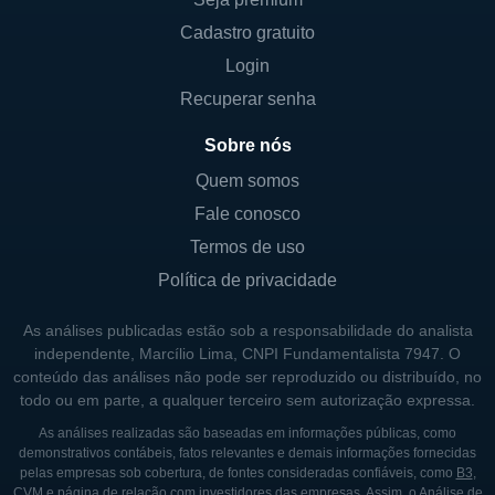
As principais linhas de negócios incluem:
Cadastro gratuito
Serviços bancários comerciais;
Login
Empréstimos ao consumidor;
Recuperar senha
Serviços de gestão patrimonial;
Sobre nós
Serviços de tesouraria para empresas.
Quem somos
Essas linhas de negócios não apenas
Fale conosco
diversificam a oferta da Cadence Bancorp,
Termos de uso
mas também ajudam a estabilizar suas
Política de privacidade
fontes de receita, especialmente em tempos
As análises publicadas estão sob a responsabilidade do analista
de incerteza econômica.
independente, Marcílio Lima, CNPI Fundamentalista 7947. O
conteúdo das análises não pode ser reproduzido ou distribuído, no
CONTROLADORES E PRINCIPAIS
todo ou em parte, a qualquer terceiro sem autorização expressa.
SÓCIOS DA CADENCE BANCORP
As análises realizadas são baseadas em informações públicas, como
demonstrativos contábeis, fatos relevantes e demais informações fornecidas
O controle da Cadence Bancorp é
pelas empresas sob cobertura, de fontes consideradas confiáveis, como
B3
,
CVM
e página de relação com investidores das empresas. Assim, o Análise de