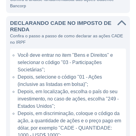
Bancorp
oferecendo soluções que incluem contas
correntes, poupanças, empréstimos
DECLARANDO CADE NO IMPOSTO DE
pessoais, hipotecas e serviços de gestão de
RENDA
patrimônio. Um dos objetivos principais da
Confira o passo a passo de como declarar as ações CADE
empresa é proporcionar um atendimento ao
no IRPF
cliente excepcional, com produtos adaptados
Você deve entrar no item "Bens e Direitos" e
às necessidades específicas de sua base de
selecionar o código "03 - Participações
clientes. A acumulação de uma carteira
Societárias";
diversificada de serviços financeiros permite
Depois, selecione o código "01 - Ações
à Cadence maximizar sua capacidade de
(inclusive as listadas em bolsa)";
geração de receitas e mitigar riscos
Depois, em localização, escolha o país do seu
associados a flutuações econômicas.
investimento, no caso de ações, escolha "249 -
Estados Unidos";
Depois, em discriminação, coloque o código da
ATUAÇÃO DA CADENCE BANCORP
ação, a quantidade de ações e o preço pago em
A Cadence Bancorp se destaca
dólar, por exemplo "CADE - QUANTIDADE:
especialmente em regiões estratégicas dos
1000 - USD$ 1000";