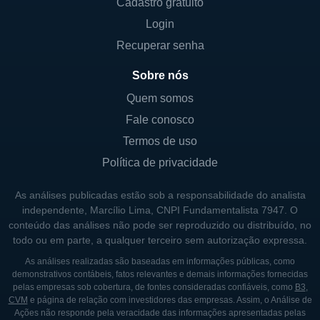
Cadastro gratuito
cruciais. A localização geográfica da
Login
empresa lhe permite atender tanto a
Recuperar senha
mercados regionais quanto internacionais,
expandindo sua base de clientes e
Sobre nós
consolidando sua presença no mercado.
Quem somos
Fale conosco
CONTROLADORES E PRINCIPAIS
Termos de uso
SÓCIOS
Política de privacidade
A propriedade da Brooge Holdings é
As análises publicadas estão sob a responsabilidade do analista
distribuída entre acionistas que incluem tanto
independente, Marcílio Lima, CNPI Fundamentalista 7947. O
investidores privados quanto institucionais,
conteúdo das análises não pode ser reproduzido ou distribuído, no
resultando em uma governança corporativa
todo ou em parte, a qualquer terceiro sem autorização expressa.
mista. A estrutura acionária da companhia
As análises realizadas são baseadas em informações públicas, como
garante um equilíbrio nas decisões tomadas,
demonstrativos contábeis, fatos relevantes e demais informações fornecidas
pelas empresas sob cobertura, de fontes consideradas confiáveis, como
B3
,
possibilitando que diferentes pontos de vista
CVM
e página de relação com investidores das empresas. Assim, o Análise de
sejam levados em consideração nas
Ações não responde pela veracidade das informações apresentadas pelas