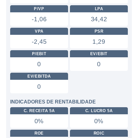
P/VP
LPA
-1,06
34,42
VPA
PSR
-2,45
1,29
P/EBIT
EV/EBIT
0
0
EV/EBITDA
0
INDICADORES DE RENTABILIDADE
C. RECEITA 5A
C. LUCRO 5A
0%
0%
ROE
ROIC