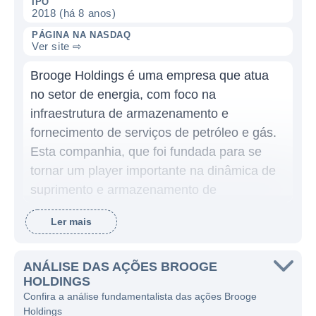
IPO
2018 (há 8 anos)
PÁGINA NA NASDAQ
Ver site ⇨
Brooge Holdings é uma empresa que atua
no setor de energia, com foco na
infraestrutura de armazenamento e
fornecimento de serviços de petróleo e gás.
Esta companhia, que foi fundada para se
tornar um player importante na dinâmica de
suprimento e armazenamento de
combustíveis, tem como objetivo principal
Ler mais
oferecer soluções confiáveis e eficientes na
área de logística de energia.
ANÁLISE DAS AÇÕES BROOGE
A Brooge Holdings é conhecida pelo
HOLDINGS
desenvolvimento e operação de terminais
Confira a análise fundamentalista das ações Brooge
Holdings
que capacitam o armazenamento e