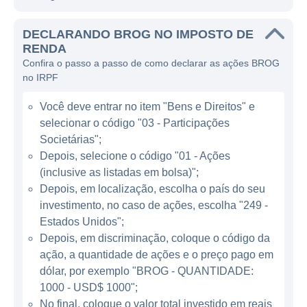
manuseio de produtos petrolíferos. A
DECLARANDO BROG NO IMPOSTO DE
empresa se destaca no fornecimento de
RENDA
serviços que vão desde o recebimento de
Confira o passo a passo de como declarar as ações BROG
petróleo bruto até a mistura, armazenamento
no IRPF
e entrega de derivados. Isso proporciona
Você deve entrar no item "Bens e Direitos" e
uma solução completa para empresas do
selecionar o código "03 - Participações
setor, que dependem de operações seguras
Societárias";
e eficientes para suas atividades diárias.
Depois, selecione o código "01 - Ações
(inclusive as listadas em bolsa)";
ATUAÇÃO DA BROOGE HOLDINGS
Depois, em localização, escolha o país do seu
investimento, no caso de ações, escolha "249 -
A atuação da Brooge Holdings é
Estados Unidos";
majoritariamente concentrada em setores
Depois, em discriminação, coloque o código da
que envolvem o transporte e
ação, a quantidade de ações e o preço pago em
armazenamento de combustíveis,
dólar, por exemplo "BROG - QUANTIDADE:
principalmente em áreas estratégicas para a
1000 - USD$ 1000";
No final, coloque o valor total investido em reais