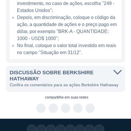
Apple, e American Express.
investimento, no caso de ações, escolha "249 -
Estados Unidos";
Depois, em discriminação, coloque o código da
ATUAÇÃO DA BERKSHIRE HATHAWAY
ação, a quantidade de ações e o preço pago em
A Berkshire Hathaway se destaca por sua
dólar, por exemplo "BRK-A - QUANTIDADE:
ampla gama de setores em que opera, o que
1000 - USD$ 1000";
No final, coloque o valor total investido em reais
lhe proporciona um portfólio diversificado
no campo "Situação em 31/12".
que ajuda a mitigar riscos associados a
flutuações econômicas e do mercado. Seus
segmentos de atuação incluem companhias
DISCUSSÃO SOBRE BERKSHIRE
de seguros, como a GEICO e a Berkshire
HATHAWAY
Confira os comentários para as ações Berkshire Hathaway
Hathaway Reinsurance Group, que geram
receitas consideráveis através de prêmios de
compartilhe em
suas redes
seguro e investimentos.
Além do setor de seguros, a empresa tem
investimentos em áreas como energia
renovável, com a Berkshire Hathaway