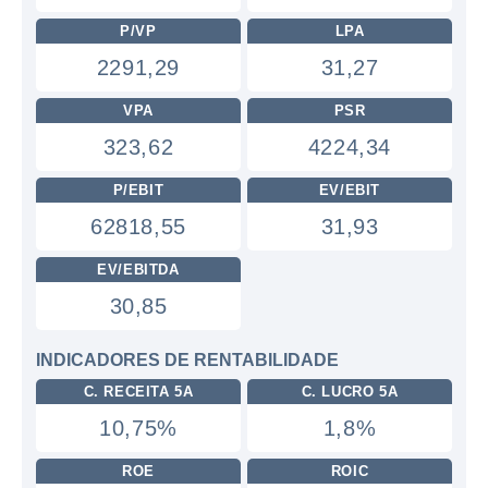
P/VP
LPA
2291,29
31,27
VPA
PSR
323,62
4224,34
P/EBIT
EV/EBIT
62818,55
31,93
EV/EBITDA
30,85
INDICADORES DE RENTABILIDADE
C. RECEITA 5A
C. LUCRO 5A
10,75%
1,8%
ROE
ROIC