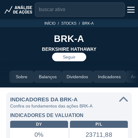
INÍCIO
STOCKS
BRK-A
BRK-A
BERKSHIRE HATHAWAY
Seguir
Sobre
Balanços
Dividendos
Indicadores
Aná
INDICADORES DA BRK-A
Confira os fundamentos das ações BRK-A
INDICADORES DE VALUATION
DY
P/L
0%
23711,88