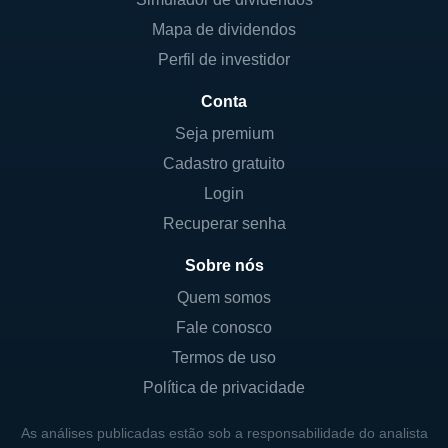
uma gestão rígida e cuidadosa das suas
Mapa de dividendos
aquisições, assegurando que cada
Perfil de investidor
investimento se alinhe com seus princípios
Conta
de investimento e metas a longo prazo.
Seja premium
A empresa também se destaca por sua
Cadastro gratuito
filosofia de operar de maneira
Login
descentralizada, permitindo que as gerências
Recuperar senha
das empresas adquiridas operem com
autonomia, enquanto ainda se reportam à
Sobre nós
Berkshire Hathaway. Isso fomenta um
Quem somos
ambiente de inovação e adaptabilidade,
Fale conosco
onde as subsidiárias podem se concentrar
Termos de uso
em maximizar seu desempenho e eficiência.
Política de privacidade
HISTÓRICO DA BERKSHIRE HATHAWAY
As análises publicadas estão sob a responsabilidade do analista