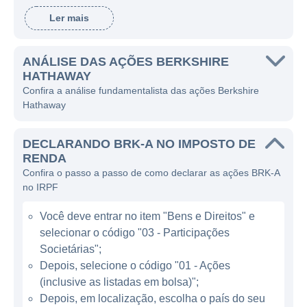
mudou seu foco e se expandiu
Ler mais
significativamente ao longo das décadas,
tornando-se uma das maiores companhias
do mundo em termos de capitalização de
ANÁLISE DAS AÇÕES BERKSHIRE
HATHAWAY
mercado.
Confira a análise fundamentalista das ações Berkshire
Hathaway
A companhia é famosa por uma abordagem
de investimento de longo prazo,
DECLARANDO BRK-A NO IMPOSTO DE
concentrando-se em adquirir empresas que
RENDA
oferecem produtos e serviços de alta
Confira o passo a passo de como declarar as ações BRK-A
qualidade e que possuem forte potencial de
no IRPF
crescimento. A Berkshire Hathaway possui
Você deve entrar no item "Bens e Direitos" e
uma abordagem diversificada, atuando em
selecionar o código "03 - Participações
setores como seguros, indústria, energia,
Societárias";
serviços públicos, e consumo, além de deter
Depois, selecione o código "01 - Ações
participações significativas em várias
(inclusive as listadas em bolsa)";
empresas de renome, como Coca-Cola,
Depois, em localização, escolha o país do seu