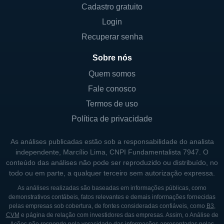
Cadastro gratuito
O modelo de negócios da Blackbaud é
Login
baseado em assinaturas e licenças, o que
Recuperar senha
proporciona um fluxo constante de receitas.
Este modelo permite que a empresa
Sobre nós
mantenha um relacionamento contínuo com
Quem somos
seus clientes, além de possibilitar a
Fale conosco
atualização frequente de seus produtos e
Termos de uso
serviços, garantindo que as organizações
Política de privacidade
tenham acesso às tecnologias mais
recentes.
As análises publicadas estão sob a responsabilidade do analista
independente, Marcílio Lima, CNPI Fundamentalista 7947. O
conteúdo das análises não pode ser reproduzido ou distribuído, no
CONTROLADORES E PRINCIPAIS
todo ou em parte, a qualquer terceiro sem autorização expressa.
SÓCIOS
As análises realizadas são baseadas em informações públicas, como
demonstrativos contábeis, fatos relevantes e demais informações fornecidas
A Blackbaud está estruturada como uma
pelas empresas sob cobertura, de fontes consideradas confiáveis, como
B3
,
empresa de capital aberto, listada na bolsa
CVM
e página de relação com investidores das empresas. Assim, o Análise de