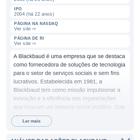
IPO
2004 (há 22 anos)
PÁGINA NA NASDAQ
Ver site ⇨
PÁGINA DE RI
Ver site ⇨
A Blackbaud é uma empresa que se destaca
como fornecedora de soluções de tecnologia
para o setor de serviços sociais e sem fins
lucrativos. Estabelecida em 1981, a
Blackbaud tem como missão impulsionar a
inovação e a eficiência nas organizações
que buscam um impacto social positivo. Sua
sede está localizada em Charleston, Carolina
Ler mais
do Sul, e a empresa opera suas atividades
em países ao redor do mundo, incluindo