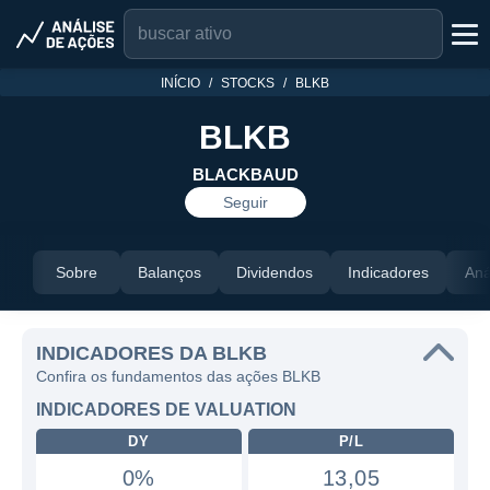
INÍCIO
STOCKS
BLKB
BLKB
BLACKBAUD
Seguir
Sobre
Balanços
Dividendos
Indicadores
Aná
INDICADORES DA BLKB
Confira os fundamentos das ações BLKB
INDICADORES DE VALUATION
DY
P/L
0%
13,05