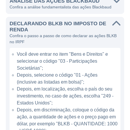
Estados Unidos, Reino Unido, Canadá e
ANÁLISE DAS AÇÕES BLACKBAUD
Confira a análise fundamentalista das ações Blackbaud
Austrália.
Os serviços oferecidos pela Blackbaud
DECLARANDO BLKB NO IMPOSTO DE
abrangem uma variedade de soluções que
RENDA
Confira o passo a passo de como declarar as ações BLKB
incluem software de gerenciamento de
no IRPF
doações, plataformas de arrecadação de
fundos, administração de eventos e soluções
Você deve entrar no item "Bens e Direitos" e
de marketing. A empresa foca principalmente
selecionar o código "03 - Participações
em ajudar organizações sem fins lucrativos a
Societárias";
maximizar sua eficácia na arrecadação de
Depois, selecione o código "01 - Ações
(inclusive as listadas em bolsa)";
fundos e no gerenciamento de
Depois, em localização, escolha o país do seu
relacionamentos com doadores, utilizando
investimento, no caso de ações, escolha "249 -
tecnologia avançada que proporciona
Estados Unidos";
insights valiosos para as tomadas de
Depois, em discriminação, coloque o código da
decisão.
ação, a quantidade de ações e o preço pago em
dólar, por exemplo "BLKB - QUANTIDADE: 1000