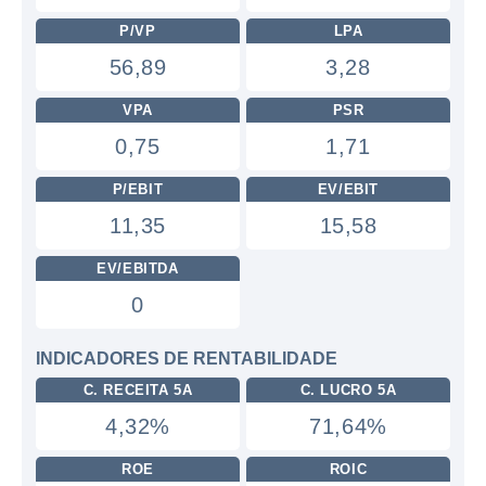
P/VP
LPA
56,89
3,28
VPA
PSR
0,75
1,71
P/EBIT
EV/EBIT
11,35
15,58
EV/EBITDA
0
INDICADORES DE RENTABILIDADE
C. RECEITA 5A
C. LUCRO 5A
4,32%
71,64%
ROE
ROIC