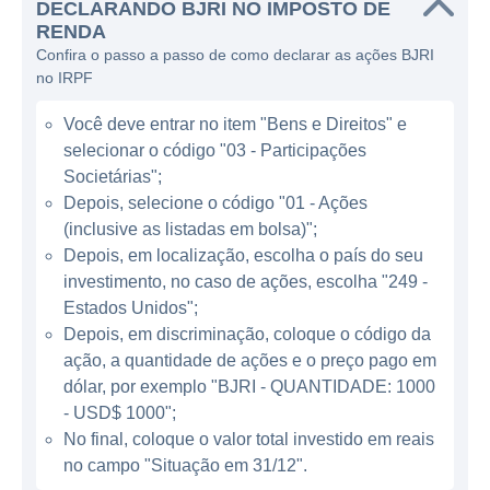
DECLARANDO BJRI NO IMPOSTO DE
de restaurantes com uma proposta de casual
RENDA
dining, o que significa que os clientes podem
Confira o passo a passo de como declarar as ações BJRI
esperar um ambiente descontraído, mas com
no IRPF
a qualidade e a variedade de um restaurante
Você deve entrar no item "Bens e Direitos" e
de mesa. Um dos grandes atrativos da
selecionar o código "03 - Participações
empresa é sua oferta de cervejas artesanais,
Societárias";
produzidas em suas próprias cervejarias, o
Depois, selecione o código "01 - Ações
que acrescenta um elemento distintivo à sua
(inclusive as listadas em bolsa)";
proposta de valor. Além disso, a BJ's oferece
Depois, em localização, escolha o país do seu
um menu diversificado que atende a
investimento, no caso de ações, escolha "249 -
diferentes preferências alimentares, incluindo
Estados Unidos";
opções vegetarianas e sem glúten.
Depois, em discriminação, coloque o código da
ação, a quantidade de ações e o preço pago em
dólar, por exemplo "BJRI - QUANTIDADE: 1000
MODELO DE NEGÓCIO DA BJ'S
- USD$ 1000";
No final, coloque o valor total investido em reais
O modelo de negócios da BJ's Restaurants
no campo "Situação em 31/12".
combina a operação de restaurantes com a