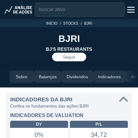
INÍCIO
STOCKS
BJRI
BJRI
BJ'S RESTAURANTS
Seguir
Sobre
Balanços
Dividendos
Indicadores
Aná
INDICADORES DA BJRI
Confira os fundamentos das ações BJRI
INDICADORES DE VALUATION
DY
P/L
0%
34,72