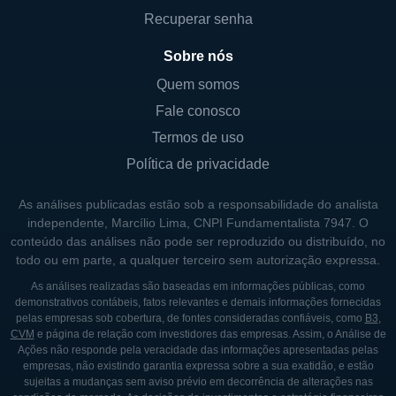
tem contribuído para o crescimento da
Recuperar senha
empresa em diferentes regiões.
Sobre nós
As linhas de negócios incluem não apenas
Quem somos
os restaurantes, mas também o segmento de
Fale conosco
cervejas, com uma crescente oferta de
Termos de uso
estilos artesanais que são apreciados pelos
Política de privacidade
clientes. A BJ's também tem investido em
sua presença digital, expandindo sua
As análises publicadas estão sob a responsabilidade do analista
plataforma de pedidos online e serviços de
independente, Marcílio Lima, CNPI Fundamentalista 7947. O
entrega, permitindo que os clientes
conteúdo das análises não pode ser reproduzido ou distribuído, no
todo ou em parte, a qualquer terceiro sem autorização expressa.
desfrutem de suas ofertas de forma
conveniente.
As análises realizadas são baseadas em informações públicas, como
demonstrativos contábeis, fatos relevantes e demais informações fornecidas
pelas empresas sob cobertura, de fontes consideradas confiáveis, como
B3
,
CVM
e página de relação com investidores das empresas. Assim, o Análise de
CONTROLE SOCIETÁRIO E PRINCIPAIS
Ações não responde pela veracidade das informações apresentadas pelas
SÓCIOS
empresas, não existindo garantia expressa sobre a sua exatidão, e estão
sujeitas a mudanças sem aviso prévio em decorrência de alterações nas