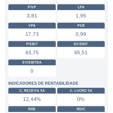
P/VP
LPA
3,81
1,95
VPA
PSR
17,73
0,99
P/EBIT
EV/EBIT
63,75
65,51
EV/EBITDA
0
INDICADORES DE RENTABILIDADE
C. RECEITA 5A
C. LUCRO 5A
12,44%
0%
ROE
ROIC