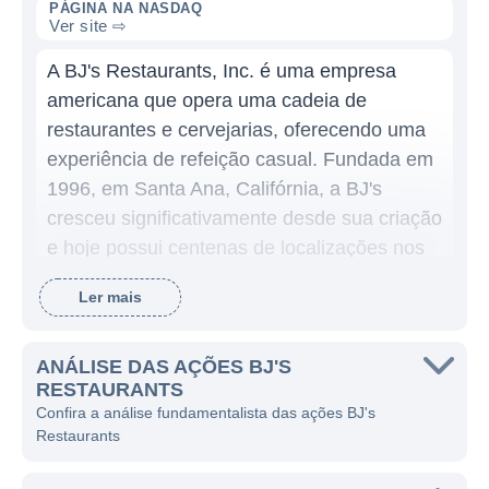
PÁGINA NA NASDAQ
Ver site ⇨
A BJ's Restaurants, Inc. é uma empresa
americana que opera uma cadeia de
restaurantes e cervejarias, oferecendo uma
experiência de refeição casual. Fundada em
1996, em Santa Ana, Califórnia, a BJ's
cresceu significativamente desde sua criação
e hoje possui centenas de localizações nos
Estados Unidos. A marca é reconhecida por
Ler mais
seu ambiente acolhedor e por oferecer uma
ampla variedade de pratos, desde pizzas e
hambúrgueres a pratos de massa e saladas,
ANÁLISE DAS AÇÕES BJ'S
RESTAURANTS
tornando-se um destino popular para
Confira a análise fundamentalista das ações BJ's
jantares em família e eventos sociais.
Restaurants
A BJ's Restaurants se destaca no segmento