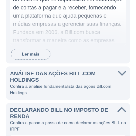
de contas a pagar e a receber, fornecendo
uma plataforma que ajuda pequenas e
médias empresas a gerenciar suas finanças.
Fundada em 2006, a Bill.com busca
transformar a maneira como as empresas
lidam com seus pagamentos e recebimentos,
Ler mais
oferecendo soluções que eliminam
processos manuais e ineficientes,
proporcionando uma experiência mais fluida
ANÁLISE DAS AÇÕES BILL.COM
HOLDINGS
e integrada.
Confira a análise fundamentalista das ações Bill.com
Holdings
A plataforma da Bill.com permite que as
empresas enviem, processem e recebam
DECLARANDO BILL NO IMPOSTO DE
pagamentos de forma digital, reduzindo a
RENDA
necessidade de papel e aumentando a
Confira o passo a passo de como declarar as ações BILL no
eficiência. A companhia gera receitas
IRPF
principalmente através de suas assinaturas