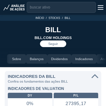
INÍCIO
STOCKS
BILL
BILL
BILL.COM HOLDINGS
Seguir
Sobre
Balanços
Dividendos
Indicadores
Aná
INDICADORES DA BILL
Confira os fundamentos das ações BILL
INDICADORES DE VALUATION
DY
P/L
0%
27395,17