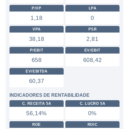
P/VP
LPA
1,18
0
VPA
PSR
38,18
2,81
P/EBIT
EV/EBIT
658
608,42
EV/EBITDA
60,37
INDICADORES DE RENTABILIDADE
C. RECEITA 5A
C. LUCRO 5A
56,14%
0%
ROE
ROIC