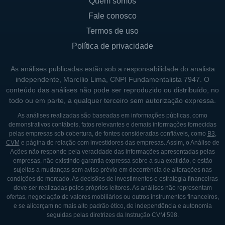
Quem somos
serviço mais rápido e preciso. Este foco em
Fale conosco
tecnologia não só a diferencia de
Termos de uso
competidores, mas também a estabelece
Política de privacidade
como um líder em seu setor.
As análises publicadas estão sob a responsabilidade do analista
HISTÓRICO DA BILL.COM
independente, Marcílio Lima, CNPI Fundamentalista 7947. O
conteúdo das análises não pode ser reproduzido ou distribuído, no
A Bill.com foi fundada em 2006 por René
todo ou em parte, a qualquer terceiro sem autorização expressa.
Lacerte, com o intuito de ajudar pequenas e
As análises realizadas são baseadas em informações públicas, como
médias empresas a modernizar sua gestão
demonstrativos contábeis, fatos relevantes e demais informações fornecidas
pelas empresas sob cobertura, de fontes consideradas confiáveis, como
B3
,
financeira. Desde o início, a empresa
CVM
e página de relação com investidores das empresas. Assim, o Análise de
cresceu de forma constante, ganhando
Ações não responde pela veracidade das informações apresentadas pelas
empresas, não existindo garantia expressa sobre a sua exatidão, e estão
reconhecimento por sua plataforma
sujeitas a mudanças sem aviso prévio em decorrência de alterações nas
inovadora e seu impacto positivo na forma
condições de mercado. As decisões de investimentos e estratégia financeiras
deve ser realizadas pelos próprios leitores. As análises não representam
como as empresas processam seus
ofertas, negociação de valores mobiliários ou outros instrumentos financeiros,
pagamentos.
e se alicerçam no mais alto padrão ético, de independência e autonomia
seguidas pelas diretrizes da Instrução CVM 598.