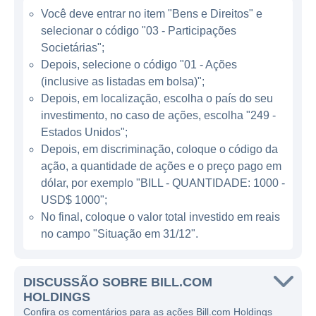
Você deve entrar no item "Bens e Direitos" e
mensais e taxas de transação, essenciais
selecionar o código "03 - Participações
para a manutenção e expansão de sua base
Societárias";
de clientes. Com a tendência crescente de
Depois, selecione o código "01 - Ações
digitalização e o aumento da adoção de
(inclusive as listadas em bolsa)";
soluções de software nas empresas, a
Depois, em localização, escolha o país do seu
Bill.com se posiciona como uma alternativa
investimento, no caso de ações, escolha "249 -
viável e atraente para a gestão de contas.
Estados Unidos";
Depois, em discriminação, coloque o código da
ação, a quantidade de ações e o preço pago em
ATUAÇÃO DA BILL.COM
dólar, por exemplo "BILL - QUANTIDADE: 1000 -
A Bill.com concentra suas operações no
USD$ 1000";
No final, coloque o valor total investido em reais
mercado americano, embora seu modelo de
no campo "Situação em 31/12".
negócios e serviços possam ser aplicados
em outros países conforme a demanda. A
empresa atua predominantemente no setor
DISCUSSÃO SOBRE BILL.COM
de tecnologia financeira (fintech), onde se
HOLDINGS
Confira os comentários para as ações Bill.com Holdings
destaca ao proporcionar uma solução que