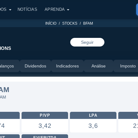
DOS
NOTÍCIAS
APRENDA
INÍCIO
STOCKS
BFAM
Seguir
IONS
alanços
Dividendos
Indicadores
Análise
Imposto
FAM
FAM
L
P/VP
LPA
74
3,42
3,6
2
BIT
EV/EBITDA