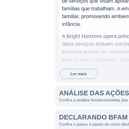
de serviços que visam apoia
famílias que trabalham. A em
familiar, promovendo ambien
infância.
A Bright Horizons opera pri
Seus serviços incluem creche
empresa possui um compromis
para fornecer ambientes segu
Ler mais
ATUAÇÃO DA BRIGHT HO
O modelo de negócios da Bri
ANÁLISE DAS AÇÕES
serviços de alta qualidade q
Confira a análise fundamentalista das
pessoal. Isso faz da empres
apoiem seus funcionários e 
DECLARANDO BFAM 
soluções personalizadas de c
Confira o passo a passo de como dec