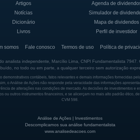
ORIZONS
Artigos
Agenda de dividendo
Notícias
Simulador de dividend
da em 1986 por Linda A. Mason e seu marido, que perce
ado infantil de qualidade para as famílias que trabalham.
Dicionário
Mapa de dividendos
 rapidamente ganhou popularidade devido ao seu enfoq
Livros
Perfil de investidor
infantil.
m somos
Fale conosco
Termos de uso
Política de privac
 Horizons expandiu suas operações, adquirindo inúmera
todo o território dos Estados Unidos e, posteriormente
 do analista independente, Marcílio Lima, CNPI Fundamentalista 7947.
ribuído, no todo ou em parte, a qualquer terceiro sem autorização expr
to ajudou a consolidar a posição da Bright Horizons co
ção.
 demonstrativos contábeis, fatos relevantes e demais informações fornecidas pel
sim, o Análise de Ações não responde pela veracidade das informações apresenta
ência de alterações nas condições de mercado. As decisões de investimentos e estra
tornou-se uma empresa pública, permitindo que a compan
os ou outros instrumentos financeiros, e se alicerçam no mais alto padrão ético, d
 expansão. Essa abertura de capital trouxe mais visibili
CVM 598.
ainda mais o legado da empresa na promoção da educaçã
Análise de Ações | Investimentos
Descomplicamos sua análise fundamentalista
 Horizons continuou a inovar e adaptar seus serviços à
www.analisedeacoes.com
 criação de um ambiente propício ao desenvolvimento in