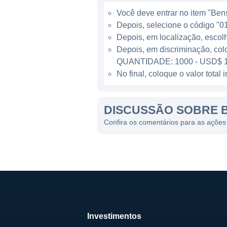
Além de instalações físicas, 
Você deve entrar no item "Bens 
jornada educacional. Seu co
Depois, selecione o código "01
empresa incorpore práticas 
Depois, em localização, escol
currículos que promovem habi
Depois, em discriminação, col
de necessidades e estilos de
QUANTIDADE: 1000 - USD$ 1
No final, coloque o valor tota
A BRIGHT HORIZONS HOJ
DISCUSSÃO SOBRE B
A Bright Horizons possui um 
adota práticas que favorecem
Confira os comentários para as ações 
todas as famílias. Essa filos
Além disso, a Bright Horizon
garantindo que os educadore
Essa abordagem resulta em u
ambiente de aprendizagem d
Investimentos