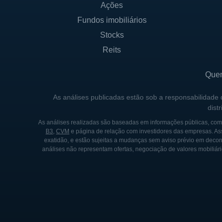
HISTÓRICO DA BRIGHT H
Ações
Fundos imobiliários
A Bright Horizons foi funda
crescente de serviços de cuid
Stocks
em Boston, Massachusetts, e
Reits
compromisso com a educação 
Que
Ao longo dos anos, a Bright
aumentando sua presença em 
As análises publicadas estão sob a responsabilidade
dist
Essa estratégia de crescimen
de cuidados infantis e educa
As análises realizadas são baseadas em informações públicas, como
B3
,
CVM
e página de relação com investidores das empresas. As
exatidão, e estão sujeitas a mudanças sem aviso prévio em decorr
Em 2013, a Bright Horizons 
análises não representam ofertas, negociação de valores mobiliári
adicional para sustentar sua
crescimento, solidificando 
crianças e suas famílias.
Nos anos seguintes, a Bright
empresas, mirando sempre na