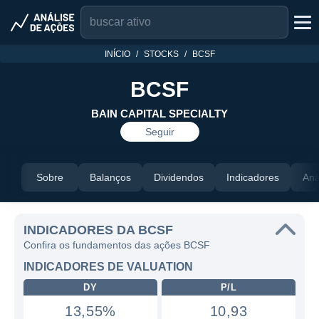
INÍCIO
STOCKS
BCSF
BCSF
BAIN CAPITAL SPECIALTY
Seguir
Sobre
Balanços
Dividendos
Indicadores
Aná
INDICADORES DA BCSF
Confira os fundamentos das ações BCSF
INDICADORES DE VALUATION
DY
P/L
13,55%
10,93