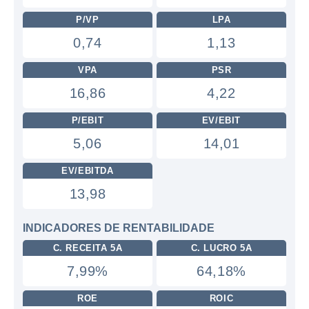
P/VP
LPA
0,74
1,13
VPA
PSR
16,86
4,22
P/EBIT
EV/EBIT
5,06
14,01
EV/EBITDA
13,98
INDICADORES DE RENTABILIDADE
C. RECEITA 5A
C. LUCRO 5A
7,99%
64,18%
ROE
ROIC