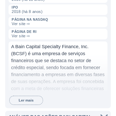
IPO
2018 (há 8 anos)
PÁGINA NA NASDAQ
Ver site ⇨
PÁGINA DE RI
Ver site ⇨
A Bain Capital Specialty Finance, Inc.
(BCSF) é uma empresa de serviços
financeiros que se destaca no setor de
crédito especial, sendo focada em fornecer
financiamento a empresas em diversas fases
de suas operações. A empresa foi concebida
com a meta de oferecer soluções financeiras
sob medida para atender às necessidades
Ler mais
de financiamento de empresas de menor e
médio porte, além de oportunidades de