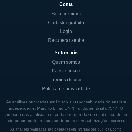
Aquisição de títulos de dívida de longo
Conta
prazo, permitindo melhores condições de
Seja premium
retorno;
Cadastro gratuito
Investimentos em ações preferenciais que
Login
podem proporcionar retornos adicionais;
Recuperar senha
Financiamento de capital de giro para
Sobre nós
apoiar empresas em suas operações
diárias.
Quem somos
Fale conosco
Com sua experiência e conhecimento do
Termos de uso
setor, a BCSF é capaz de personalizar suas
Política de privacidade
ofertas para atender às necessidades
específicas de diferentes setores, ampliando
As análises publicadas estão sob a responsabilidade do analista
seu alcance no mercado de crédito.
independente, Marcílio Lima, CNPI Fundamentalista 7947. O
conteúdo das análises não pode ser reproduzido ou distribuído, no
todo ou em parte, a qualquer terceiro sem autorização expressa.
CONTROLADORES E ESTRUTURA DE
As análises realizadas são baseadas em informações públicas, como
CAPITAL