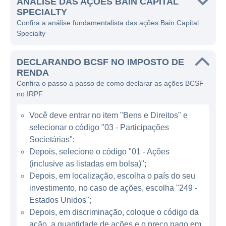
investimento com características
ANÁLISE DAS AÇÕES BAIN CAPITAL
SPECIALTY
diferenciadas que podem gerar retornos
Confira a análise fundamentalista das ações Bain Capital
atrativos.
Specialty
A BCSF atua como uma empresa de capital
DECLARANDO BCSF NO IMPOSTO DE
de risco e financiamento, buscando oferecer
RENDA
não apenas recursos financeiros, mas
Confira o passo a passo de como declarar as ações BCSF
também suporte estratégico e operacional
no IRPF
para as empresas em que investe. Seu
Você deve entrar no item "Bens e Direitos" e
principal objetivo é receber rendimentos
selecionar o código "03 - Participações
através da aquisição de títulos de dívida que
Societárias";
geram pagamentos regulares e, em alguns
Depois, selecione o código "01 - Ações
casos, também participações acionárias nas
(inclusive as listadas em bolsa)";
empresas investidas, criando uma
Depois, em localização, escolha o país do seu
abordagem híbrida em seu modelo de
investimento, no caso de ações, escolha "249 -
negócios.
Estados Unidos";
Depois, em discriminação, coloque o código da
ação, a quantidade de ações e o preço pago em