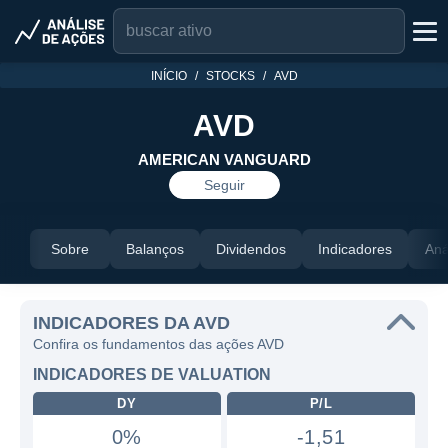
INÍCIO
STOCKS
AVD
AVD
AMERICAN VANGUARD
Seguir
Sobre
Balanços
Dividendos
Indicadores
Aná
INDICADORES DA AVD
Confira os fundamentos das ações AVD
INDICADORES DE VALUATION
DY
P/L
0%
-1,51