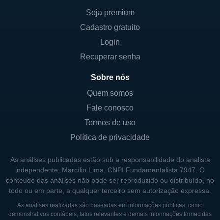
que engloba uma variedade de pesticidas e
Seja premium
defensivos agrícolas. Além disso, a empresa
Cadastro gratuito
também está investindo em tecnologias
Login
voltadas para a proteção ambiental e manejo
Recuperar senha
sustentável da agricultura, buscando atender
a demanda crescente por produtos que
Sobre nós
minimizem o impacto ambiental.
Quem somos
Fale conosco
Outra linha de negócios significativa é a
Termos de uso
possibilidade de oferecer soluções
Política de privacidade
personalizadas para os desafios específicos
enfrentados pelos agricultores. Isso inclui
As análises publicadas estão sob a responsabilidade do analista
serviços de consultoria e suporte técnico,
independente, Marcílio Lima, CNPI Fundamentalista 7947. O
permitindo que os clientes obtenham o
conteúdo das análises não pode ser reproduzido ou distribuído, no
todo ou em parte, a qualquer terceiro sem autorização expressa.
máximo de eficácia de seus produtos,
incorporando práticas agrícolas inovadoras e
As análises realizadas são baseadas em informações públicas, como
demonstrativos contábeis, fatos relevantes e demais informações fornecidas
sustentáveis. Dessa forma, a American