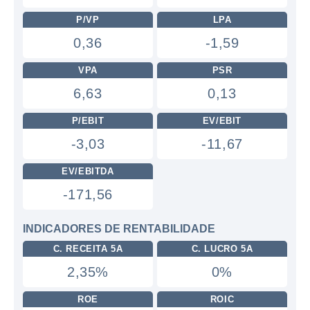
P/VP
LPA
0,36
-1,59
VPA
PSR
6,63
0,13
P/EBIT
EV/EBIT
-3,03
-11,67
EV/EBITDA
-171,56
INDICADORES DE RENTABILIDADE
C. RECEITA 5A
C. LUCRO 5A
2,35%
0%
ROE
ROIC