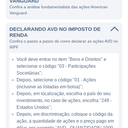
VANGUARD
Com sua sede localizada em Newport
Confira a análise fundamentalista das ações American
Vanguard
Beach, na Califórnia, a American Vanguard
concentra suas operações na produção de
DECLARANDO AVD NO IMPOSTO DE
defensivos agrícolas, fertilizantes e produtos
RENDA
para controle de pragas. Tem como principal
Confira o passo a passo de como declarar as ações AVD no
objetivo capacitar os agricultores com
IRPF
ferramentas e tecnologias que maximizem a
Você deve entrar no item "Bens e Direitos" e
eficiência e a segurança em suas atividades.
selecionar o código "03 - Participações
Assim, ela consegue atuar em várias frentes,
Societárias";
desde a proteção de culturas até o manejo
Depois, selecione o código "01 - Ações
integrado de pragas, visando oferecer
(inclusive as listadas em bolsa)";
soluções abrangentes para as demandas do
Depois, em localização, escolha o país do seu
setor agrícola.
investimento, no caso de ações, escolha "249 -
Estados Unidos";
Depois, em discriminação, coloque o código da
ATUAÇÃO DA AMERICAN VANGUARD
ação, a quantidade de ações e o preço pago em
A empresa participa ativamente do mercado
dólar, por exemplo "AVD - QUANTIDADE: 1000 -