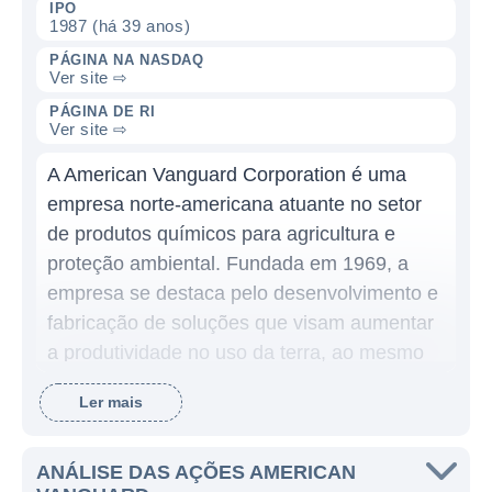
IPO
1987 (há 39 anos)
PÁGINA NA NASDAQ
Ver site ⇨
PÁGINA DE RI
Ver site ⇨
A American Vanguard Corporation é uma
empresa norte-americana atuante no setor
de produtos químicos para agricultura e
proteção ambiental. Fundada em 1969, a
empresa se destaca pelo desenvolvimento e
fabricação de soluções que visam aumentar
a produtividade no uso da terra, ao mesmo
tempo em que preserva o meio ambiente. A
Ler mais
marca busca atender às necessidades dos
agricultores e do mercado agrícola com
abordagens inovadoras e sustentáveis.
ANÁLISE DAS AÇÕES AMERICAN