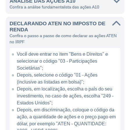
de otimizar a entrega de aplicativos.
ANÁLISE DAS AÇÕES A10
Confira a análise fundamentalista das ações A10
A A10 Networks foi fundada em 2004 e está
sediada em San Jose, Califórnia, nos
DECLARANDO ATEN NO IMPOSTO DE
Estados Unidos. A companhia ganhou
RENDA
Confira o passo a passo de como declarar as ações ATEN
notoriedade principalmente por suas
no IRPF
soluções de segurança em rede e suas
plataformas de entrega de aplicativos. Os
Você deve entrar no item "Bens e Direitos" e
produtos da empresa são projetados para
selecionar o código "03 - Participações
resolver desafios complexos enfrentados por
Societárias";
empresas em relação ao tráfego de dados e
Depois, selecione o código "01 - Ações
(inclusive as listadas em bolsa)";
à proteção contra ameaças cibernéticas,
Depois, em localização, escolha o país do seu
garantindo que suas operações sejam mais
investimento, no caso de ações, escolha "249 -
seguras e eficientes.
Estados Unidos";
Depois, em discriminação, coloque o código da
MODELO DE NEGÓCIO DA A10
ação, a quantidade de ações e o preço pago em
NETWORKS
dólar, por exemplo "ATEN - QUANTIDADE: