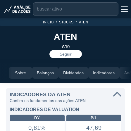
INÍCIO
STOCKS
ATEN
ATEN
A10
Seguir
Sobre
Balanços
Dividendos
Indicadores
Aná
INDICADORES DA ATEN
Confira os fundamentos das ações ATEN
INDICADORES DE VALUATION
DY
P/L
0,81%
47,69