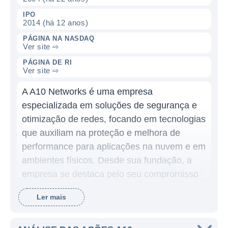
IPO
2014 (há 12 anos)
PÁGINA NA NASDAQ
Ver site ⇨
PÁGINA DE RI
Ver site ⇨
A A10 Networks é uma empresa
especializada em soluções de segurança e
otimização de redes, focando em tecnologias
que auxiliam na proteção e melhora de
performance para aplicações na nuvem e em
ambientes físicos. Desde sua fundação, a
empresa se destaca pelo seu compromisso
em fornecer produtos e serviços que ajudam
Ler mais
organizações a garantir a integridade de
suas redes e a segurança dos dados, além