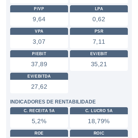
P/VP
LPA
9,64
0,62
VPA
PSR
3,07
7,11
P/EBIT
EV/EBIT
37,89
35,21
EV/EBITDA
27,62
INDICADORES DE RENTABILIDADE
C. RECEITA 5A
C. LUCRO 5A
5,2%
18,79%
ROE
ROIC