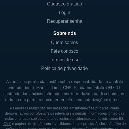
Cadastro gratuito
evolução e cada vez mais sofisticadas. Além
Login
disso, a empresa também desenvolve
produtos voltados para a computação em
Recuperar senha
nuvem, um mercado que vem crescendo
Sobre nós
exponencialmente.
Quem somos
Os produtos da A10 Networks são
Fale conosco
fundamentais para empresas que precisam
Termos de uso
garantir a segurança e a performance de
Política de privacidade
suas operações em ambientes cada vez
mais integrados e desafiadores. A empresa
As análises publicadas estão sob a responsabilidade do analista
compete com outras gigantes do setor, mas
independente, Marcílio Lima, CNPI Fundamentalista 7947. O
conteúdo das análises não pode ser reproduzido ou distribuído, no
se destaca por sua inovação contínua e pela
todo ou em parte, a qualquer terceiro sem autorização expressa.
qualidade de suas soluções, que têm atraído
As análises realizadas são baseadas em informações públicas, como
uma base de clientes fiel.
demonstrativos contábeis, fatos relevantes e demais informações fornecidas
pelas empresas sob cobertura, de fontes consideradas confiáveis, como
B3
,
CVM
e página de relação com investidores das empresas. Assim, o Análise de
PAIS ONDE A A10 OPERA