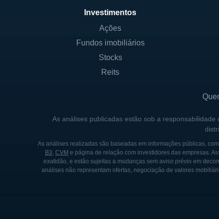
existentes às exigências e 
Investimentos
Ações
CONTROLADORES E PRINC
Fundos imobiliários
A Alphatec é controlada por 
Stocks
inovação da empresa. Embora 
Reits
estruturada de maneira a gar
da companhia. A transparênci
Que
O foco da empresa em prátic
As análises publicadas estão sob a responsabilidade
dist
por parcerias estratégicas 
controle acionário, a empres
As análises realizadas são baseadas em informações públicas, como
B3
,
CVM
e página de relação com investidores das empresas. As
colaborando no desenvolvime
exatidão, e estão sujeitas a mudanças sem aviso prévio em decorr
análises não representam ofertas, negociação de valores mobiliári
HISTÓRIA DA ALPHATEC
A história da Alphatec remon
objetivo de desenvolver solu