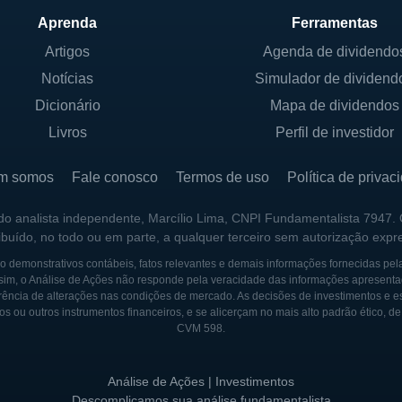
regulamentações que surgem com o tempo.
Aprenda
Ferramentas
Artigos
Agenda de dividendo
IPAIS SÓCIOS
Notícias
Simulador de dividend
um grupo de investidores e acionistas que compartilham
Dicionário
Mapa de dividendos
não haja um acionista único que domine o controle, a p
Livros
Perfil de investidor
antir que os interesses de todos estejam alinhados com 
a e a boa governança são princípios que a Alphatec pr
m somos
Fale conosco
Termos de uso
Política de privac
as de gestão sólida também se reflete em sua relação 
 do analista independente, Marcílio Lima, CNPI Fundamentalista 7947.
ribuído, no todo ou em parte, a qualquer terceiro sem autorização expr
que reforcem sua atuação no mercado. Embora não haja
a se compromete a seguir as normas e regulamentos est
 demonstrativos contábeis, fatos relevantes e demais informações fornecidas pel
sim, o Análise de Ações não responde pela veracidade das informações apresenta
nto de padrões de qualidade e inovação.
ência de alterações nas condições de mercado. As decisões de investimentos e estra
os ou outros instrumentos financeiros, e se alicerçam no mais alto padrão ético, d
CVM 598.
ta à sua fundação, quando um grupo de entusiastas da 
Análise de Ações | Investimentos
ções inovadoras que pudessem beneficiar o setor saúde 
Descomplicamos sua análise fundamentalista