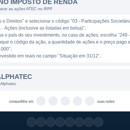
NO IMPOSTO DE RENDA
o de processos produtivos.
larar as ações ATEC no IRPF
il, a Alphatec também mantém relações comerciais com 
e Direitos" e selecionar o código "03 - Participações Societári
ma troca de conhecimento e tecnologia que fortalece se
 - Ações (inclusive as listadas em bolsa)";
onal da companhia possibilita que ela acompanhe tendên
ha o país do seu investimento, no caso de ações, escolha "249 
ocalidades, integrando essas informações em seus proce
oque o código da ação, a quantidade de ações e o preço pago 
000";
l investido em reais no campo "Situação em 31/12".
 linhas de negócios que atendem a variadas necessidade
ALPHATEC
oferece soluções que vão desde equipamentos médicos 
instituições a operarem com maior eficiência. Na indústr
 Alphatec
uscam aumentar a produtividade e a eficácia operacional
 um mercado que evolui rapidamente.
compartilhe em
suas redes
phatec são constantemente atualizadas, acompanhando a
s do mercado. A pesquisa e o desenvolvimento são pil
ão apenas implementar novas soluções, mas também ada