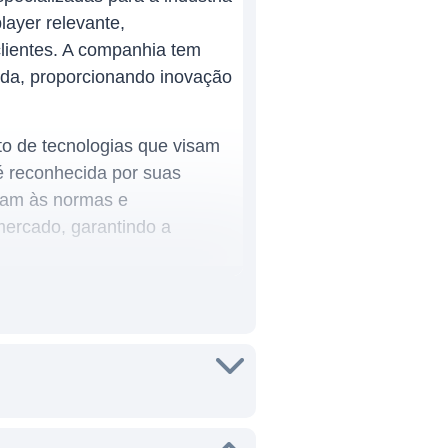
ayer relevante,
lientes. A companhia tem
ida, proporcionando inovação
to de tecnologias que visam
é reconhecida por suas
dam às normas e
mercado, garantindo a
nas áreas de saúde e
ários países, possibilitando
suas oportunidades de
 médicos até soluções