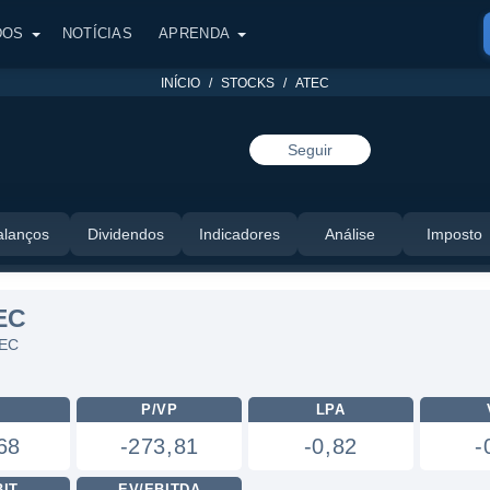
DOS
NOTÍCIAS
APRENDA
INÍCIO
STOCKS
ATEC
Seguir
alanços
Dividendos
Indicadores
Análise
Imposto
EC
TEC
L
P/VP
LPA
68
-273,81
-0,82
-
BIT
EV/EBITDA