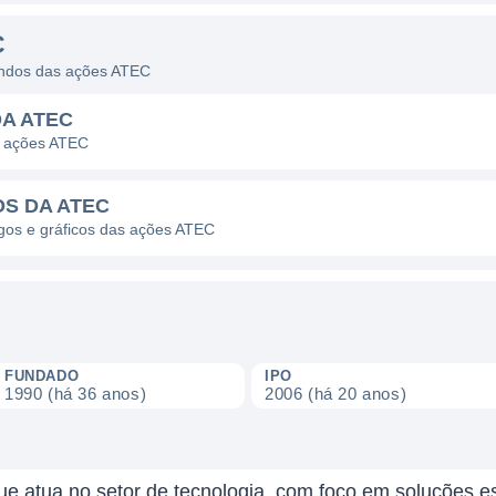
C
dendos das ações ATEC
DA ATEC
s ações ATEC
OS DA ATEC
agos e gráficos das ações ATEC
FUNDADO
IPO
1990 (há 36 anos)
2006 (há 20 anos)
 atua no setor de tecnologia, com foco em soluções esp