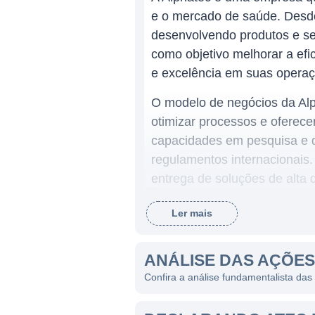
e o mercado de saúde. Desde
desenvolvendo produtos e se
como objetivo melhorar a efi
e excelência em suas operaç
O modelo de negócios da Alp
otimizar processos e oferece
capacidades em pesquisa e 
regulamentos internacionais.
entrega de soluções de alta 
Ler mais
ATUAÇÃO DA ALPHATEC
A Alphatec atua em diversos
ANÁLISE DAS AÇÕE
indústria, onde oferece proj
Confira a análise fundamentalista das
uma prestação de serviços di
negócio. Seu portfólio incl