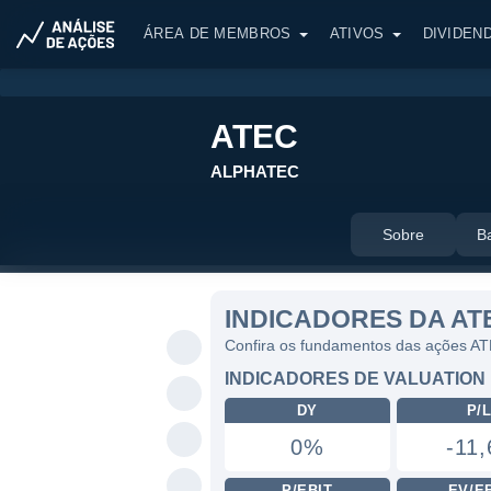
ÁREA DE MEMBROS
ATIVOS
DIVIDEN
ATEC
ALPHATEC
Sobre
B
INDICADORES DA AT
Confira os fundamentos das ações A
INDICADORES DE VALUATION
DY
P/
0%
-11,
P/EBIT
EV/E