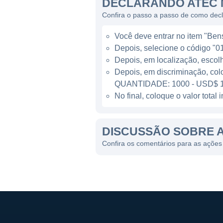
DECLARANDO ATEC 
configuráveis para otimizaçã
Confira o passo a passo de como dec
Além de sua atuação no Bras
Você deve entrar no item "Bens 
outros países, permitindo u
Depois, selecione o código "01
global. A presença internaci
Depois, em localização, escol
tecnológicas em diferentes l
Depois, em discriminação, col
QUANTIDADE: 1000 - USD$ 1
LINHAS DE NEGÓCIOS
No final, coloque o valor tota
A empresa possui diferentes
DISCUSSÃO SOBRE 
setor de saúde, a Alphatec 
gestão hospitalar, ajudando 
Confira os comentários para as ações
criação de ferramentas que b
manter a competitividade em
As linhas de produtos da Al
as mudanças nas necessidade
companhia, permitindo-lhe n