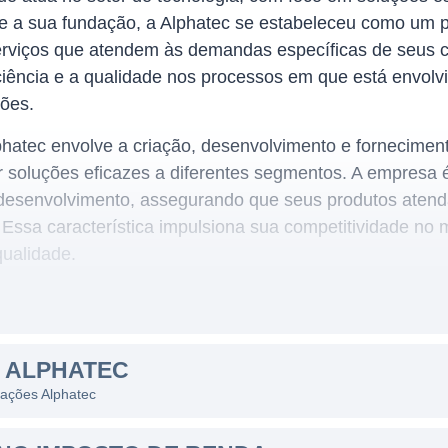
 a sua fundação, a Alphatec se estabeleceu como um pl
rviços que atendem às demandas específicas de seus c
ciência e a qualidade nos processos em que está envolv
ões.
hatec envolve a criação, desenvolvimento e fornecimen
r soluções eficazes a diferentes segmentos. A empresa 
desenvolvimento, assegurando que seus produtos aten
 Essa característica impulsiona sua competitividade no 
qualidade.
 setores da economia, sendo destacada principalmente 
S ALPHATEC
etos e produtos inovadores. A empresa está presente em v
 ações Alphatec
versificada e uma atuação internacional, o que amplia 
ui uma gama de produtos que variam desde equipamentos