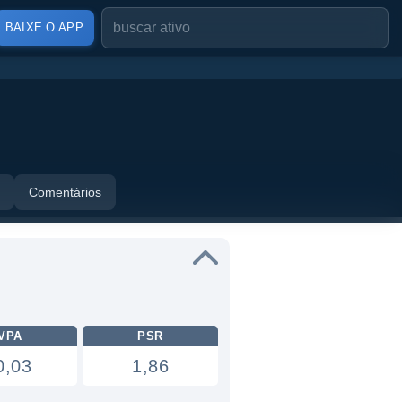
BAIXE O APP
Comentários
VPA
PSR
0,03
1,86