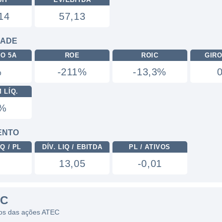
14
57,13
DADE
RO 5A
ROE
ROIC
GIRO
%
-211%
-13,3%
 LÍQ.
8%
ENTO
Q / PL
DÍV. LIQ / EBITDA
PL / ATIVOS
13,05
-0,01
EC
icos das ações ATEC