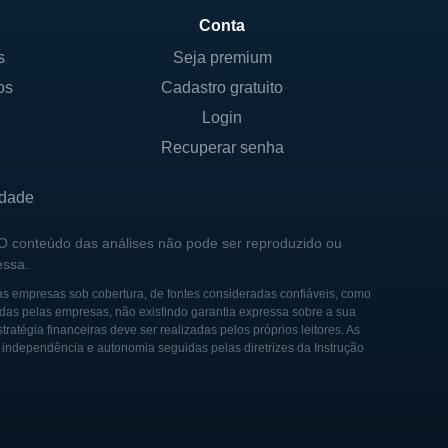
Conta
s
Seja premium
os
Cadastro gratuito
 a visão de crescimento e
Login
articipação dos acionistas é
Recuperar senha
os objetivos de longo prazo
ioriza em sua operação.
idade
com stakeholders e na busca
 O conteúdo das análises não pode ser reproduzido ou
essa.
 presença governamental no
abelecidos pelo setor,
as empresas sob cobertura, de fontes consideradas confiáveis, como
das pelas empresas, não existindo garantia expressa sobre a sua
tégia financeiras deve ser realizadas pelos próprios leitores. As
e independência e autonomia seguidas pelas diretrizes da Instrução
tecnologia se uniu com o
e industrial. A empresa