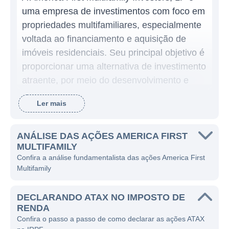
uma empresa de investimentos com foco em
propriedades multifamiliares, especialmente
voltada ao financiamento e aquisição de
imóveis residenciais. Seu principal objetivo é
proporcionar uma alternativa de investimento
atraente, por meio do desenvolvimento e
operação de comunidades habitacionais que
Ler mais
atendam à demanda por habitação acessível
nos Estados Unidos.
ANÁLISE DAS AÇÕES AMERICA FIRST
A empresa se destaca na aquisição de
MULTIFAMILY
certificações de Mortgage Revenue Bonds
Confira a análise fundamentalista das ações America First
Multifamily
(MRBs), que são títulos emitidos por
governos estaduais e locais para financiar a
DECLARANDO ATAX NO IMPOSTO DE
compra, construção e reabilitação de
RENDA
habitação multifaçanhas. Isso permite que a
Confira o passo a passo de como declarar as ações ATAX
America First Multifamily Investors ofereça