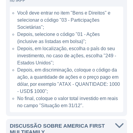
no IRPF
financiammentos de baixo custo a
Você deve entrar no item "Bens e Direitos" e
empreendimentos imobiliários, enquanto
selecionar o código "03 - Participações
gera retornos para seus investidores. Sua
Societárias";
operação é centrada em criar um impacto
Depois, selecione o código "01 - Ações
positivo nas comunidades, com foco em
(inclusive as listadas em bolsa)";
atender a necessidades habitacionais de
Depois, em localização, escolha o país do seu
diversas faixas de renda.
investimento, no caso de ações, escolha "249 -
Estados Unidos";
Depois, em discriminação, coloque o código da
ATUAÇÃO DA AMERICA FIRST
ação, a quantidade de ações e o preço pago em
MULTIFAMILY
dólar, por exemplo "ATAX - QUANTIDADE: 1000
O setor de atuação da America First
- USD$ 1000";
No final, coloque o valor total investido em reais
Multifamily é bastante específico, já que se
no campo "Situação em 31/12".
concentra em empreendimentos
habitacionais multifamiliares. A empresa atua
em diversas regiões dos Estados Unidos,
DISCUSSÃO SOBRE AMERICA FIRST
focando em áreas com grande demanda por
MULTIFAMILY