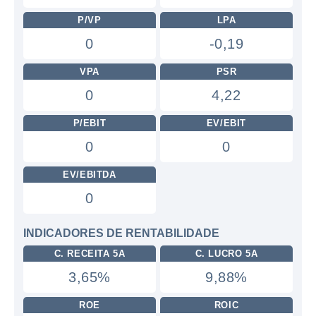
P/VP
LPA
0
-0,19
VPA
PSR
0
4,22
P/EBIT
EV/EBIT
0
0
EV/EBITDA
0
INDICADORES DE RENTABILIDADE
C. RECEITA 5A
C. LUCRO 5A
3,65%
9,88%
ROE
ROIC