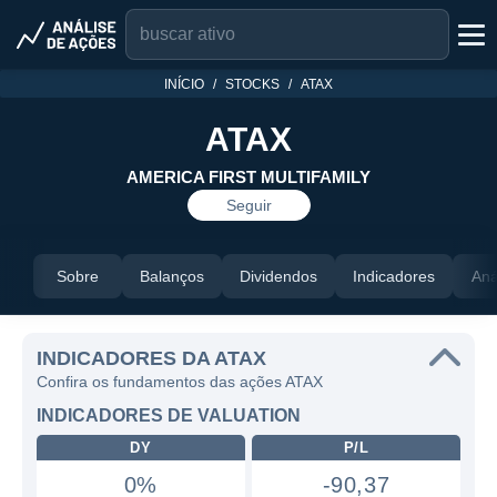
INÍCIO
STOCKS
ATAX
ATAX
AMERICA FIRST MULTIFAMILY
Seguir
Sobre
Balanços
Dividendos
Indicadores
Aná
INDICADORES DA ATAX
Confira os fundamentos das ações ATAX
INDICADORES DE VALUATION
DY
P/L
0%
-90,37