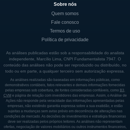
desenvolvimento de projetos que atendam
Sobre nós
às necessidades das populações com déficit
Quem somos
habitacional. Isso é especialmente
Fale conosco
importante em áreas urbanas, onde as
Termos de uso
pressões imobiliárias podem levar ao
Política de privacidade
aumento dos preços e à diminuição do
estoque de moradias acessíveis. America
As análises publicadas estão sob a responsabilidade do analista
First Multifamily se propõe a ser parte da
independente, Marcílio Lima, CNPI Fundamentalista 7947. O
conteúdo das análises não pode ser reproduzido ou distribuído, no
solução para esses problemas habitacionais.
todo ou em parte, a qualquer terceiro sem autorização expressa.
As análises realizadas são baseadas em informações públicas, como
HISTÓRICO DA AMERICA FIRST
demonstrativos contábeis, fatos relevantes e demais informações fornecidas
MULTIFAMILY
pelas empresas sob cobertura, de fontes consideradas confiáveis, como
B3
,
CVM
e página de relação com investidores das empresas. Assim, o Análise de
Ações não responde pela veracidade das informações apresentadas pelas
A America First Multifamily Investors foi
empresas, não existindo garantia expressa sobre a sua exatidão, e estão
fundada com o intuito de atender à crescente
sujeitas a mudanças sem aviso prévio em decorrência de alterações nas
condições de mercado. As decisões de investimentos e estratégia financeiras
necessidade de habitação acessível nos
deve ser realizadas pelos próprios leitores. As análises não representam
Estados Unidos. Desde seu início, a
ofertas, negociação de valores mobiliários ou outros instrumentos financeiros,