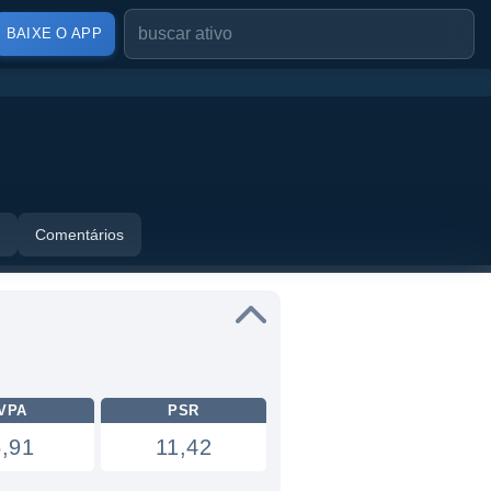
BAIXE O APP
Comentários
VPA
PSR
6,91
11,42