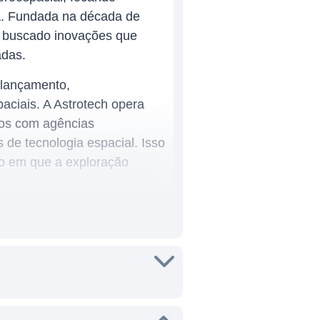
sa. Fundada na década de
m buscado inovações que
adas.
 lançamento,
aciais. A Astrotech opera
tos com agências
de tecnologia espacial. Isso
to em que a exploração
importância de suas operações
igar o espaço quanto para
linhas de negócios estão o
idades de logística e