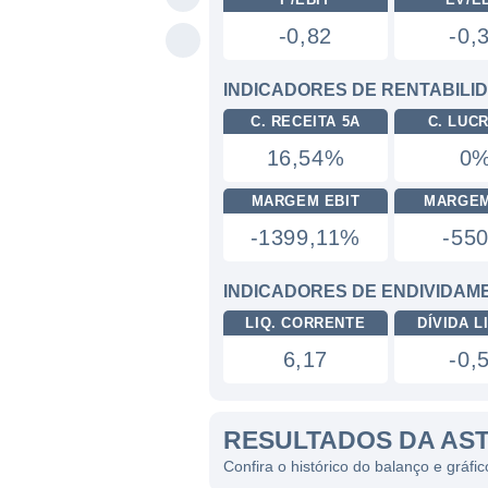
-0,82
-0,
INDICADORES DE RENTABILI
C. RECEITA 5A
C. LUC
16,54%
0
MARGEM EBIT
MARGEM
-1399,11%
-55
INDICADORES DE ENDIVIDAM
LIQ. CORRENTE
DÍVIDA LI
6,17
-0,
RESULTADOS DA AS
Confira o histórico do balanço e gráf