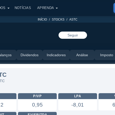
DOS
NOTÍCIAS
APRENDA
INÍCIO
STOCKS
ASTC
Seguir
alanços
Dividendos
Indicadores
Análise
Imposto
TC
STC
L
P/VP
LPA
82
0,95
-8,01
BIT
EV/EBITDA