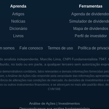
Aprenda
Ferramentas
 SOCIETÁRIA
Artigos
Agenda de dividendo
Notícias
Simulador de dividend
de ser caracterizada como uma empresa pública, onde 
do que os investidores compitam no mercado. A governan
Dicionário
Mapa de dividendos
ivo que supervisiona as operações e a estratégia de lo
Livros
Perfil de investidor
ção acionária em empresas da categoria da Astrotech, v
das e empreendimentos comerciais.
m somos
Fale conosco
Termos de uso
Política de privac
otech são compostos por acionistas institucionais e indi
 do analista independente, Marcílio Lima, CNPI Fundamentalista 7947.
ribuído, no todo ou em parte, a qualquer terceiro sem autorização expr
tos da indústria aeroespacial. Além disso, a composição
e veem oportunidade em crescimento e inovação no setor
 demonstrativos contábeis, fatos relevantes e demais informações fornecidas pel
sim, o Análise de Ações não responde pela veracidade das informações apresenta
lgados conforme exigências regulatórias, mas as inform
ência de alterações nas condições de mercado. As decisões de investimentos e estra
 mercado evolui.
os ou outros instrumentos financeiros, e se alicerçam no mais alto padrão ético, d
CVM 598.
Análise de Ações | Investimentos
rcada por várias fases de desenvolvimento e crescimento 
Descomplicamos sua análise fundamentalista