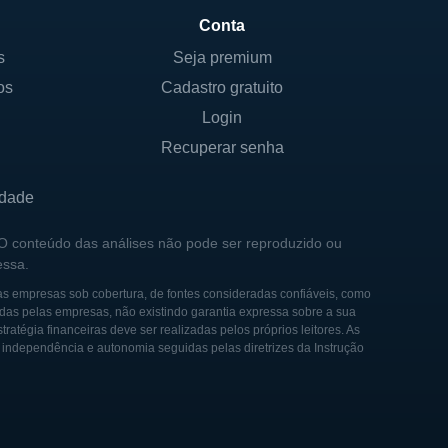
Conta
s
Seja premium
os
Cadastro gratuito
suas ações são negociadas em
ça da empresa é realizada
Login
ngo prazo. Não é comum que
Recuperar senha
isto que se trata em sua
idade
viduais, que possuem
 O conteúdo das análises não pode ser reproduzido ou
essa.
 acionária pode incluir
. Os detalhes dos sócios e
as empresas sob cobertura, de fontes consideradas confiáveis, como
das pelas empresas, não existindo garantia expressa sobre a sua
ações exatas podem variar
tégia financeiras deve ser realizadas pelos próprios leitores. As
e independência e autonomia seguidas pelas diretrizes da Instrução
na indústria aeroespacial. A