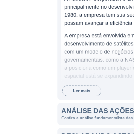
principalmente no desenvolv
1980, a empresa tem sua sed
possam avançar a eficiência 
A empresa está envolvida em 
desenvolvimento de satélites
com um modelo de negócios q
governamentais, como a NASA
a posiciona como um player 
espacial está se expandindo
Ler mais
ATUAÇÃO DA ASTROTEC
A Astrotech atua principalme
ANÁLISE DAS AÇÕE
é destacada pelo aumento da
Confira a análise fundamentalista das
implementar novos serviços, 
processamento e integração d