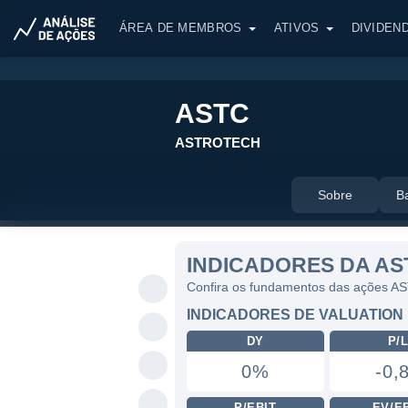
ÁREA DE MEMBROS
ATIVOS
DIVIDEN
ASTC
ASTROTECH
Sobre
B
INDICADORES DA AS
Confira os fundamentos das ações A
INDICADORES DE VALUATION
DY
P/
0%
-0,
P/EBIT
EV/E