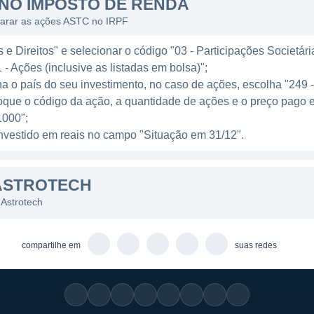
NO IMPOSTO DE RENDA
.
larar as ações ASTC no IRPF
uação da empresa é relacionada ao desenvolvimento de 
e Direitos" e selecionar o código "03 - Participações Societári
ssões espaciais, como novos sistemas de propulsão e fe
 - Ações (inclusive as listadas em bolsa)";
aeroespacial é conhecido por sua complexidade e altos 
ha o país do seu investimento, no caso de ações, escolha "249 
tacar por meio da inovação e eficiência em seus serviço
oque o código da ação, a quantidade de ações e o preço pago 
000";
NHAS DE NEGÓCIOS
l investido em reais no campo "Situação em 31/12".
mente nos Estados Unidos, mas suas tecnologias e servi
ASTROTECH
nte onde há interesse em capacidades de exploração e
a nos EUA, a empresa tem explorado trabalhas envolve
 Astrotech
m em projetos de grande escala no setor aeroespacial.
compartilhe em
suas redes
os, a Astrotech se destaca pelo desenvolvimento de saté
té a fabricação e lançamento, além de oferecer soluçõe
vante é o de tecnologia de análise de imagens e dados p
er soluções que ajudem na interpretação de informaçõe