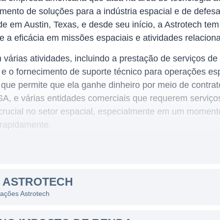
imento de soluções para a indústria espacial e de defe
e em Austin, Texas, e desde seu início, a Astrotech te
e a eficácia em missões espaciais e atividades relacion
várias atividades, incluindo a prestação de serviços de
 e o fornecimento de suporte técnico para operações esp
ue permite que ela ganhe dinheiro por meio de contra
, e várias entidades comerciais que requerem serviços 
crucial no setor espacial, especialmente em um momen
 rapidamente.
H
nte no setor de tecnologia e serviços aeroespaciais. A 
S ASTROTECH
 demanda por lançamentos espaciais, tanto para invest
 ações Astrotech
como a comunicação via satélite. Entre suas principais 
e satélites e o suporte a lançamentos, que incluem ativ