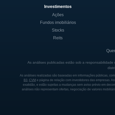
Investimentos
CONTROLE E ESTRUTURA
Ações
Fundos imobiliários
A estrutura da Astrotech po
bolsas de valores, permitin
Stocks
por um conselho administrat
Reits
os governos tenham participa
maioria de iniciativas priva
Que
Os principais sócios da Astr
As análises publicadas estão sob a responsabilidade
dist
interesses variados em aspec
investidores estratégicos qu
As análises realizadas são baseadas em informações públicas, como
B3
,
CVM
e página de relação com investidores das empresas. As
estrutura acionária são divu
exatidão, e estão sujeitas a mudanças sem aviso prévio em decorr
com o tempo à medida que o
análises não representam ofertas, negociação de valores mobiliári
HISTÓRIA DA ASTROTECH
A história da Astrotech é ma