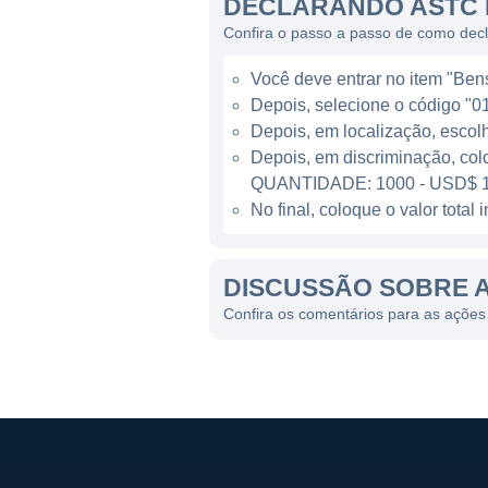
DECLARANDO ASTC 
gerenciamento de programas
Confira o passo a passo de como dec
Outra área importante de at
Você deve entrar no item "Bens 
possam ser utilizadas em mi
Depois, selecione o código "01
dados espaciais. O segmento 
Depois, em localização, escol
Astrotech se dedica a se des
Depois, em discriminação, col
QUANTIDADE: 1000 - USD$ 1
PRESENÇA GLOBAL E LI
No final, coloque o valor tota
A Astrotech opera principal
DISCUSSÃO SOBRE 
partes do mundo, especialme
operações esteja concentrad
Confira os comentários para as ações
internacionais, o que é comu
Dentre suas linhas de negóci
que vão desde a concepção a
lançamento. Outro setor rele
onde a empresa busca fornec