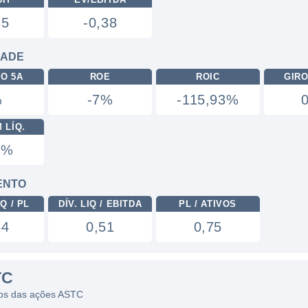
35
-0,38
DADE
RO 5A
ROE
ROIC
GIRO
%
-7%
-115,93%
 LÍQ.
0%
ENTO
Q / PL
DÍV. LIQ / EBITDA
PL / ATIVOS
54
0,51
0,75
TC
icos das ações ASTC