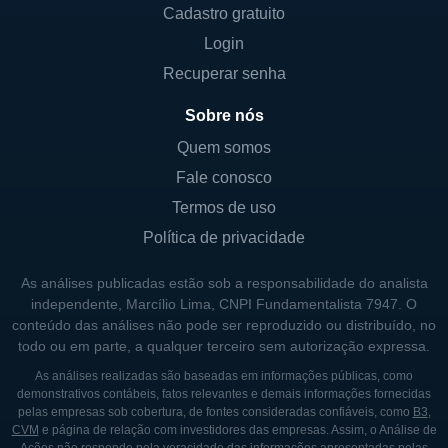
Cadastro gratuito
PRESENÇA INTERNACIONAL E LINHAS
DE NEGÓCIO
Login
Recuperar senha
A ASGN opera principalmente nos Estados
Unidos, mas também possui uma presença
Sobre nós
em outros países, expandindo suas
Quem somos
operações para atender às demandas
Fale conosco
globais. A empresa foca em mercados que
Termos de uso
apresentam potencial de crescimento e
Política de privacidade
demanda por serviços especializados,
buscando constantemente novas
As análises publicadas estão sob a responsabilidade do analista
oportunidades de negócio.
independente, Marcílio Lima, CNPI Fundamentalista 7947. O
conteúdo das análises não pode ser reproduzido ou distribuído, no
As linhas de negócios da ASGN são
todo ou em parte, a qualquer terceiro sem autorização expressa.
desenhadas para oferecer soluções
As análises realizadas são baseadas em informações públicas, como
demonstrativos contábeis, fatos relevantes e demais informações fornecidas
abrangentes e integradas. Em tecnologia, a
pelas empresas sob cobertura, de fontes consideradas confiáveis, como
B3
,
empresa oferece serviços de consultoria
CVM
e página de relação com investidores das empresas. Assim, o Análise de