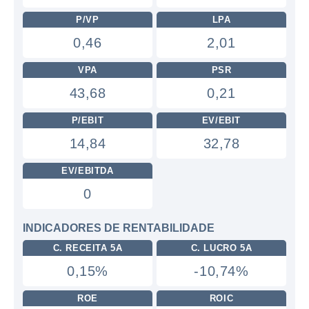
P/VP
LPA
0,46
2,01
VPA
PSR
43,68
0,21
P/EBIT
EV/EBIT
14,84
32,78
EV/EBITDA
0
INDICADORES DE RENTABILIDADE
C. RECEITA 5A
C. LUCRO 5A
0,15%
-10,74%
ROE
ROIC