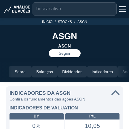
INÍCIO
STOCKS
ASGN
ASGN
ASGN
Seguir
Sobre
Balanços
Dividendos
Indicadores
Aná
INDICADORES DA ASGN
Confira os fundamentos das ações ASGN
INDICADORES DE VALUATION
DY
P/L
0%
10,05