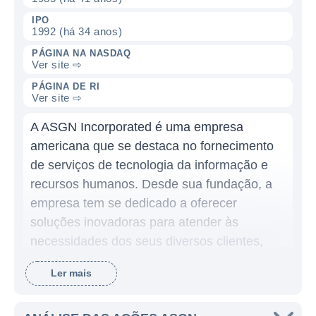
IPO
1992 (há 34 anos)
PÁGINA NA NASDAQ
Ver site ⇨
PÁGINA DE RI
Ver site ⇨
A ASGN Incorporated é uma empresa
americana que se destaca no fornecimento
de serviços de tecnologia da informação e
recursos humanos. Desde sua fundação, a
empresa tem se dedicado a oferecer
soluções inovadoras para atender às
necessidades dos seus diversos clientes,
que variam de pequenas empresas a
Ler mais
grandes corporações. O foco da ASGN é em
contratar e alocar profissionais qualificados