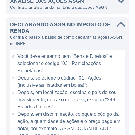
em áreas como tecnologia, engenharia e
ANÁLISE DAS AÇÕES ASGN
Confira a análise fundamentalista das ações ASGN
ciência, contribuindo para projetos de alta
complexidade e inovação.
DECLARANDO ASGN NO IMPOSTO DE
A ASGN atua principalmente na indústria de
RENDA
Confira o passo a passo de como declarar as ações ASGN
serviços profissionais, oferecendo uma
no IRPF
variedade de serviços que incluem a
colocação de mão de obra temporária e
Você deve entrar no item "Bens e Direitos" e
permanente, além de consultoria em
selecionar o código "03 - Participações
tecnologia e outros serviços especializados.
Societárias";
A empresa é reconhecida por sua
Depois, selecione o código "01 - Ações
(inclusive as listadas em bolsa)";
capacidade de conectar talentos a empresas
Depois, em localização, escolha o país do seu
em need de expertise em tecnologia, saúde,
investimento, no caso de ações, escolha "249 -
engenharia e ciências, tendo se estabelecido
Estados Unidos";
como um fornecedor confiável em seu setor.
Depois, em discriminação, coloque o código da
ação, a quantidade de ações e o preço pago em
ATUAÇÃO DA ASGN
dólar, por exemplo "ASGN - QUANTIDADE: