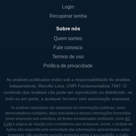
Apollo tem escritórios em importantes
Login
centros financeiros, garantindo assim um
Recuperar senha
acesso imediato e fluido às informações e
oportunidades de investimento. A empresa,
Sobre nós
através de suas diversas plataformas,
Quem somos
acumula um capital significativo que pode
Fale conosco
ser direcionado para investimentos a serem
Termos de uso
realizados globalmente.
Política de privacidade
LINHAS DE NEGÓCIOS DA APOLLO
As análises publicadas estão sob a responsabilidade do analista
independente, Marcílio Lima, CNPI Fundamentalista 7947. O
A Apollo possui várias linhas de negócios
conteúdo das análises não pode ser reproduzido ou distribuído, no
todo ou em parte, a qualquer terceiro sem autorização expressa.
que a ajudam a diversificar suas fontes de
receita e potencializar seus resultados. Isso
As análises realizadas são baseadas em informações públicas, como
demonstrativos contábeis, fatos relevantes e demais informações fornecidas
inclui a gestão de fundos de private equity,
pelas empresas sob cobertura, de fontes consideradas confiáveis, como
B3
,
onde a empresa investe em ações de
CVM
e página de relação com investidores das empresas. Assim, o Análise de
Ações não responde pela veracidade das informações apresentadas pelas
controle de empresa, bem como a gestão de
empresas, não existindo garantia expressa sobre a sua exatidão, e estão