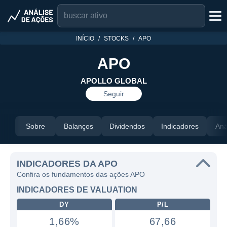
INÍCIO
STOCKS
APO
APO
APOLLO GLOBAL
Seguir
Sobre
Balanços
Dividendos
Indicadores
Aná
INDICADORES DA APO
Confira os fundamentos das ações APO
INDICADORES DE VALUATION
DY
P/L
1,66%
67,66