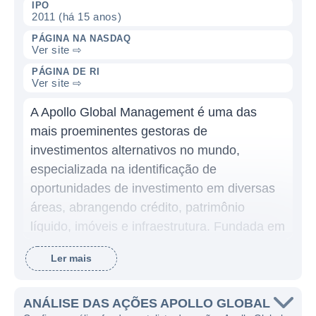
IPO
2011 (há 15 anos)
PÁGINA NA NASDAQ
Ver site ⇨
PÁGINA DE RI
Ver site ⇨
A Apollo Global Management é uma das
mais proeminentes gestoras de
investimentos alternativos no mundo,
especializada na identificação de
oportunidades de investimento em diversas
áreas, abrangendo crédito, patrimônio
líquido, imóveis e infraestrutura. Fundada em
1990, a empresa possui uma vasta
Ler mais
experiência e um histórico consolidado no
mercado de investimentos, com o objetivo de
fornecer retornos atrativos para seus clientes
ANÁLISE DAS AÇÕES APOLLO GLOBAL