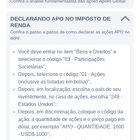
Confira a análise fundamentalista das ações Apollo Global
ao longo do tempo.
A Apollo atua principalmente como uma
DECLARANDO APO NO IMPOSTO DE
gestora de fundos de private equity e crédito,
RENDA
Confira o passo a passo de como declarar as ações APO no
investindo em empresas de diversos setores,
IRPF
buscando maximizar os retornos através de
reestruturação e melhoramentos
Você deve entrar no item "Bens e Direitos" e
operacionais. Além disso, a empresa
selecionar o código "03 - Participações
também participa de investimentos em
Societárias";
imóveis e infraestrutura, utilizando sua
Depois, selecione o código "01 - Ações
(inclusive as listadas em bolsa)";
experiência para promover valor em
Depois, em localização, escolha o país do seu
operações sob sua gestão.
investimento, no caso de ações, escolha "249 -
Estados Unidos";
ATUAÇÃO DA APOLLO GLOBAL
Depois, em discriminação, coloque o código da
ação, a quantidade de ações e o preço pago em
A atuação da Apollo Global é ampla e
dólar, por exemplo "APO - QUANTIDADE: 1000
diversificada, abrangendo diversas
- USD$ 1000";
estratégias de investimento. Os principais