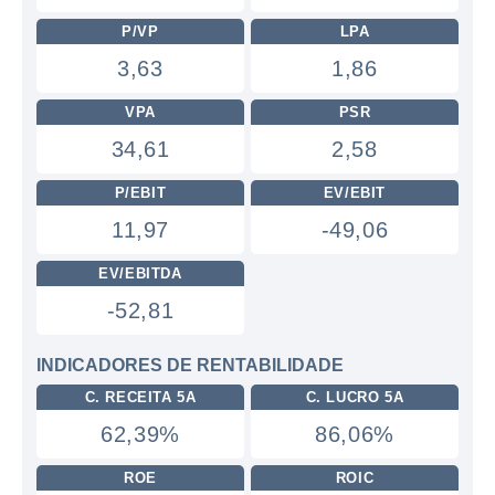
P/VP
LPA
3,63
1,86
VPA
PSR
34,61
2,58
P/EBIT
EV/EBIT
11,97
-49,06
EV/EBITDA
-52,81
INDICADORES DE RENTABILIDADE
C. RECEITA 5A
C. LUCRO 5A
62,39%
86,06%
ROE
ROIC