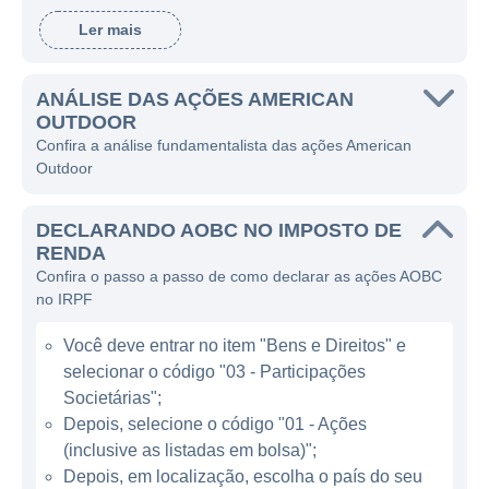
Smith & Wesson uma das mais conhecidas.
Ler mais
A American Outdoor se especializa na
fabricação e distribuição de uma ampla
gama de produtos, incluindo armas de fogo,
ANÁLISE DAS AÇÕES AMERICAN
OUTDOOR
acessórios e vestuário voltados para o
Confira a análise fundamentalista das ações American
público que pratica atividades ao ar livre.
Outdoor
Além de sua principal linha de produtos, a
DECLARANDO AOBC NO IMPOSTO DE
American Outdoor também desenvolve e
RENDA
comercializa equipamentos de segurança e
Confira o passo a passo de como declarar as ações AOBC
proteção, visando atender tanto
no IRPF
consumidores individuais quanto
Você deve entrar no item "Bens e Direitos" e
organizações relacionadas à segurança
selecionar o código "03 - Participações
pública e militar. A empresa se posiciona no
Societárias";
mercado como uma marca que não apenas
Depois, selecione o código "01 - Ações
produz, mas também promove a segurança
(inclusive as listadas em bolsa)";
e a responsabilidade no uso de armas de
Depois, em localização, escolha o país do seu