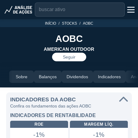
INÍCIO
STOCKS
AOBC
AOBC
AMERICAN OUTDOOR
Seguir
Sobre
Balanços
Dividendos
Indicadores
Aná
INDICADORES DA AOBC
Confira os fundamentos das ações AOBC
INDICADORES DE RENTABILIDADE
ROE
MARGEM LÍQ.
-1%
-1%