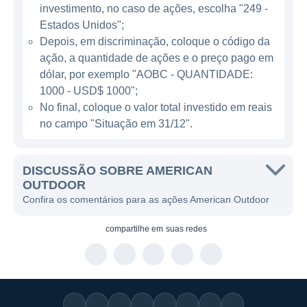
fogo e outros equipamentos, sempre em
investimento, no caso de ações, escolha "249 -
conformidade com as legislações
Estados Unidos";
pertinentes.
Depois, em discriminação, coloque o código da
ação, a quantidade de ações e o preço pago em
dólar, por exemplo "AOBC - QUANTIDADE:
ATUAÇÃO DA AMERICAN OUTDOOR
1000 - USD$ 1000";
No final, coloque o valor total investido em reais
A American Outdoor opera principalmente
no campo "Situação em 31/12".
nos Estados Unidos, onde concentra a maior
parte de suas vendas. Contudo, seu alcance
é ampliado por meio da exportação de
DISCUSSÃO SOBRE AMERICAN
produtos para mercados internacionais. A
OUTDOOR
Confira os comentários para as ações American Outdoor
empresa se destaca por suas inovações
tecnológicas e design de produtos, o que a
compartilhe em
suas redes
coloca em uma posição competitiva
favorável dentro do setor. O mercado de
atuação da American Outdoor pode ser
dividido em diversas linhas de negócios, que