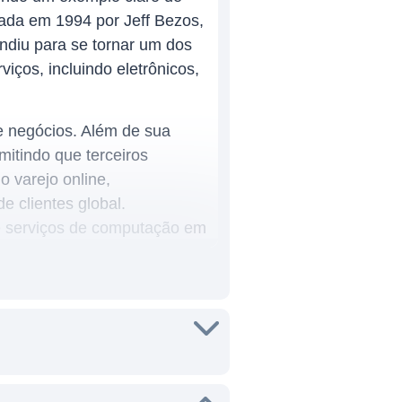
ada em 1994 por Jeff Bezos,
ndiu para se tornar um dos
ços, incluindo eletrônicos,
 negócios. Além de sua
itindo que terceiros
 varejo online,
 clientes global.
e serviços de computação em
 setores da economia. Além
or suas inovações em
te em centros de fulfillment