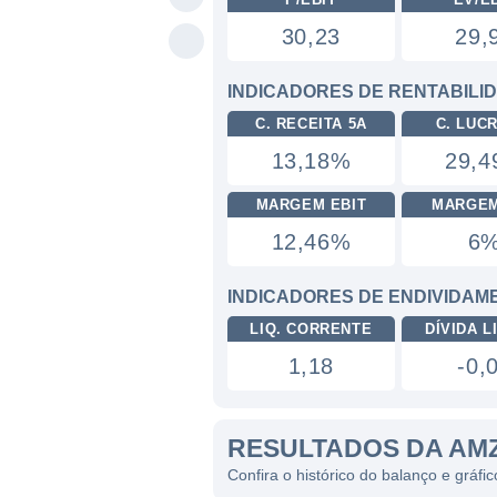
30,23
29,
INDICADORES DE RENTABILI
C. RECEITA 5A
C. LUC
13,18%
29,
MARGEM EBIT
MARGEM
12,46%
6
INDICADORES DE ENDIVIDAM
LIQ. CORRENTE
DÍVIDA LI
1,18
-0,
RESULTADOS DA AM
Confira o histórico do balanço e gráf