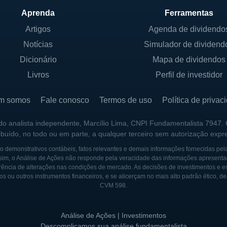
o de assinatura que oferece entrega mais rápida, acess
Aprenda
Ferramentas
 membros.
Artigos
Agenda de dividendo
bém gera receita por meio de anúncios exibidos em su
ários.
Notícias
Simulador de dividend
esa desenvolve e vende dispositivos eletrônicos como
Dicionário
Mapa de dividendos
Livros
Perfil de investidor
m somos
Fale conosco
Termos de uso
Política de privac
ES DA EMPRESA
 do analista independente, Marcílio Lima, CNPI Fundamentalista 7947.
a de capital aberto, tem suas ações negociadas na Bo
ribuído, no todo ou em parte, a qualquer terceiro sem autorização expr
ff Bezos é um dos principais acionistas e controladore
 demonstrativos contábeis, fatos relevantes e demais informações fornecidas pel
centrar em novas iniciativas. A estrutura acionária da
sim, o Análise de Ações não responde pela veracidade das informações apresenta
 preferenciais, com investidores institucionais e fund
ência de alterações nas condições de mercado. As decisões de investimentos e estra
os ou outros instrumentos financeiros, e se alicerçam no mais alto padrão ético, d
ital acionário.
CVM 598.
 sua abordagem inovadora e visão de longo prazo, prio
iativas em vez de se concentrar apenas em lucros de cur
Análise de Ações | Investimentos
Descomplicamos sua análise fundamentalista