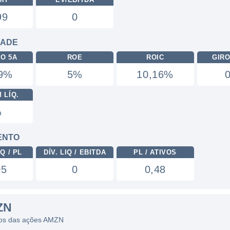
99
0
DADE
RO 5A
ROE
ROIC
GIRO
49%
5%
10,16%
 LÍQ.
%
ENTO
Q / PL
DÍV. LIQ / EBITDA
PL / ATIVOS
05
0
0,48
ZN
icos das ações AMZN