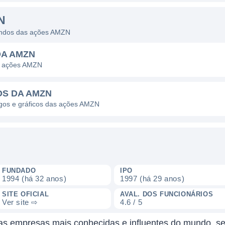
N
dendos das ações AMZN
DA AMZN
as ações AMZN
OS DA AMZN
pagos e gráficos das ações AMZN
FUNDADO
IPO
1994 (há 32 anos)
1997 (há 29 anos)
SITE OFICIAL
AVAL. DOS FUNCIONÁRIOS
Ver site ⇨
4.6 / 5
as empresas mais conhecidas e influentes do mundo, s