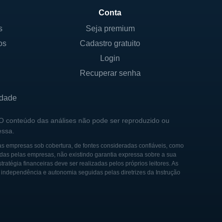
o a conteúdo de streaming, e
Conta
s
Seja premium
a plataforma, aproveitando
os
Cadastro gratuito
 o Amazon Echo, que integra
Login
Recuperar senha
idade
 O conteúdo das análises não pode ser reproduzido ou
lsa de Valores dos EUA sob
essa.
s, embora tenha se afastado
as empresas sob cobertura, de fontes consideradas confiáveis, como
 empresa é composta por uma
das pelas empresas, não existindo garantia expressa sobre a sua
os de investimento detendo
tégia financeiras deve ser realizadas pelos próprios leitores. As
e independência e autonomia seguidas pelas diretrizes da Instrução
rizando o crescimento e a
to prazo. Essa estratégia