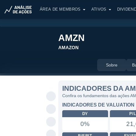
ÁREA DE MEMBROS
ATIVOS
DIVIDEN
AMZN
AMAZON
Sobre
B
INDICADORES DA A
Confira os fundamentos das ações A
INDICADORES DE VALUATION
DY
P/
0%
21,
P/EBIT
EV/E