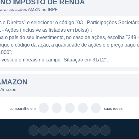
NO IMPOSTO DE RENDA
luindo o uso de drones e veículos autônomos, para otimi
larar as ações AMZN no IRPF
pidamente aos consumidores.
e Direitos" e selecionar o código "03 - Participações Societári
yer importante no setor de entretenimento. Com a aqui
 - Ações (inclusive as listadas em bolsa)";
n Studios, a empresa se aventurou na criação de conteú
ha o país do seu investimento, no caso de ações, escolha "249 
formas de streaming como Netflix e Disney+. O Prime Vi
oque o código da ação, a quantidade de ações e o preço pago 
tornou um dos principais serviços de streaming, atrain
000";
ca de filmes e séries exclusivas.
l investido em reais no campo "Situação em 31/12".
 AMAZON
AMAZON
diversas linhas de negócios, destacando-se as seguinte
s Amazon
enda direta de produtos e o marketplace que permite a 
compartilhe em
suas redes
AWS):
Um dos líderes mundiais em serviços de comput
 de TI e infraestrutura para empresas.