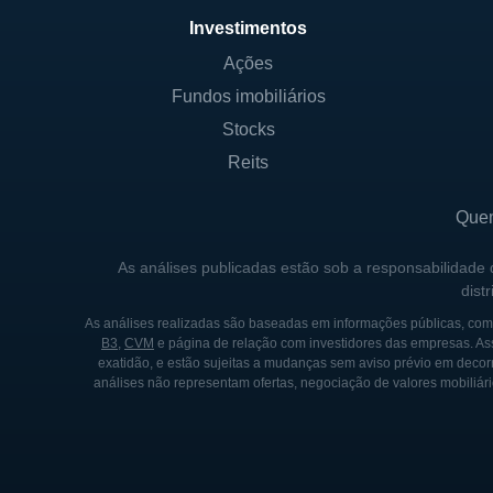
Amazon Prime:
Um serviç
Investimentos
outros benefícios para os
Ações
Publicidade:
A Amazon tam
seu grande tráfego de usu
Fundos imobiliários
Stocks
Dispositivos e IoT:
A empr
a assistente virtual Alexa.
Reits
Que
CONTROLADORES E AÇÕ
As análises publicadas estão sob a responsabilidade
A Amazon, sendo uma empres
dist
o código AMZN. O fundador Je
As análises realizadas são baseadas em informações públicas, como
do cargo de CEO para se con
B3
,
CVM
e página de relação com investidores das empresas. As
combinação de ações comuns e
exatidão, e estão sujeitas a mudanças sem aviso prévio em decorr
análises não representam ofertas, negociação de valores mobiliári
uma parte significativa do cap
A companhia é conhecida por
reinvestimento em novas inic