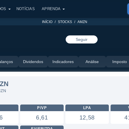
DOS
NOTÍCIAS
APRENDA
INÍCIO
STOCKS
AMZN
Seguir
alanços
Dividendos
Indicadores
Análise
Imposto
MZN
MZN
L
P/VP
LPA
6
6,61
12,58
4
BIT
EV/EBITDA