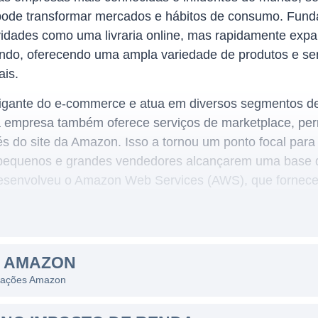
pode transformar mercados e hábitos de consumo. Fund
dades como uma livraria online, mas rapidamente expa
do, oferecendo uma ampla variedade de produtos e servi
ais.
igante do e-commerce e atua em diversos segmentos de
a empresa também oferece serviços de marketplace, perm
 do site da Amazon. Isso a tornou um ponto focal para o
e pequenos e grandes vendedores alcançarem uma base de
esenvolveu o Amazon Web Services (AWS), que fornec
um dos principais motores de receita da companhia.
S AMAZON
nde o comércio eletrônico tradicional e abrange vários
s ações Amazon
istas do mundo, a empresa é igualmente reconhecida p
uma infraestrutura robusta, a Amazon investiu pesadamen