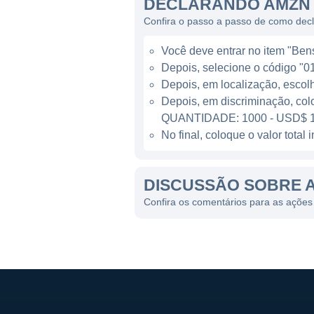
DECLARANDO AMZN 
e tecnologia de entrega, inc
Confira o passo a passo de como dec
que os produtos cheguem ra
Você deve entrar no item "Bens 
A companhia também é um pla
Depois, selecione o código "01
cinema e televisão, a Amazo
Depois, em localização, escol
diretamente com outras plata
Depois, em discriminação, col
assinatura Amazon Prime, se 
QUANTIDADE: 1000 - USD$ 1
oferecendo uma vasta bibliote
No final, coloque o valor tota
LINHAS DE NEGÓCIO DA
DISCUSSÃO SOBRE 
A Amazon opera por meio de 
Confira os comentários para as açõe
Comércio Eletrônico:
A v
produtos na plataforma.
Amazon Web Services (
uma variedade de soluções