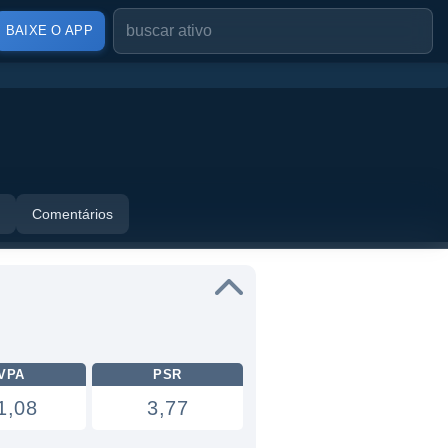
BAIXE O APP
Comentários
VPA
PSR
1,08
3,77