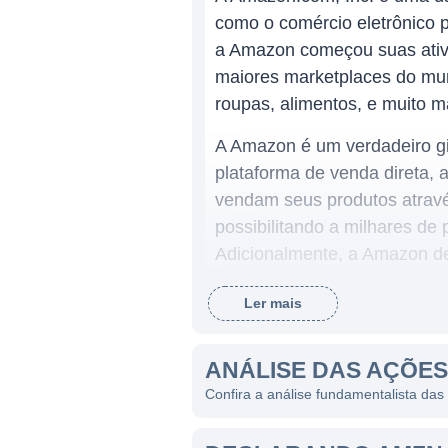
como o comércio eletrônico 
a Amazon começou suas ativi
maiores marketplaces do mun
roupas, alimentos, e muito m
A Amazon é um verdadeiro g
plataforma de venda direta, 
vendam seus produtos através
possibilitando a milhares d
Adicionalmente, a Amazon d
nuvem para empresas, sendo 
Ler mais
ATUAÇÃO DA AMAZON
ANÁLISE DAS AÇÕE
A atuação da Amazon transce
Confira a análise fundamentalista da
de ser um dos maiores varej
tecnologia e logística. Com 