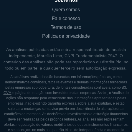
Sobre nós
adequados para essas novas categorias de
Quem somos
veículos.
Fale conosco
Termos de uso
CONTROLADORES E ESTRUTURA
Política de privacidade
SOCIETÁRIA
As análises publicadas estão sob a responsabilidade do analista
A Autoliv é uma empresa de capital aberto e,
independente, Marcílio Lima, CNPI Fundamentalista 7947. O
portanto, suas ações são negociadas em
conteúdo das análises não pode ser reproduzido ou distribuído, no
bolsas de valores, incluindo a Bolsa de
todo ou em parte, a qualquer terceiro sem autorização expressa.
Valores de Nova York. A estrutura acionária
As análises realizadas são baseadas em informações públicas, como
demonstrativos contábeis, fatos relevantes e demais informações fornecidas
da empresa é composta por acionistas
pelas empresas sob cobertura, de fontes consideradas confiáveis, como
B3
,
institucionais e investidores individuais,
CVM
e página de relação com investidores das empresas. Assim, o Análise de
Ações não responde pela veracidade das informações apresentadas pelas
mostrando um grande interesse no setor de
empresas, não existindo garantia expressa sobre a sua exatidão, e estão
segurança automotiva. Apesar de a empresa
sujeitas a mudanças sem aviso prévio em decorrência de alterações nas
condições de mercado. As decisões de investimentos e estratégia financeiras
não ser controlada por um único acionista,
deve ser realizadas pelos próprios leitores. As análises não representam
ela tem registrado a presença significativa de
ofertas, negociação de valores mobiliários ou outros instrumentos financeiros,
e se alicerçam no mais alto padrão ético, de independência e autonomia
instituições de investimento que exercem