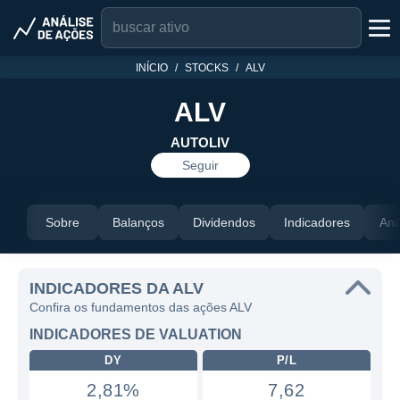
INÍCIO
STOCKS
ALV
ALV
AUTOLIV
Seguir
Sobre
Balanços
Dividendos
Indicadores
Aná
INDICADORES DA ALV
Confira os fundamentos das ações ALV
INDICADORES DE VALUATION
DY
P/L
2,81%
7,62