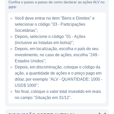
Confira o passo a passo de como declarar as ações ALV no
A Autoliv atua no segmento de segurança
IRPF
automotiva, oferecendo uma ampla gama de
produtos que incluem airbags, cintos de
Você deve entrar no item "Bens e Direitos" e
segurança, dispositivos de segurança ativa e
selecionar o código "03 - Participações
passiva, além de sistemas avançados de
Societárias";
assistência ao motorista (ADAS). Esses
Depois, selecione o código "01 - Ações
(inclusive as listadas em bolsa)";
sistemas são projetados para proteger os
Depois, em localização, escolha o país do seu
ocupantes de veículos em caso de colisões e
investimento, no caso de ações, escolha "249 -
também para prevenir acidentes. A empresa
Estados Unidos";
se destacou pelo desenvolvimento de
Depois, em discriminação, coloque o código da
tecnologias inovadoras e pela
ação, a quantidade de ações e o preço pago em
implementação de soluções que melhoram a
dólar, por exemplo "ALV - QUANTIDADE: 1000 -
segurança nas estradas. A Autoliv vende
USD$ 1000";
seus produtos para montadoras de veículos
No final, coloque o valor total investido em reais
no campo "Situação em 31/12".
globalmente, o que a torna uma parte vital da
cadeia de suprimentos da indústria
automotiva.