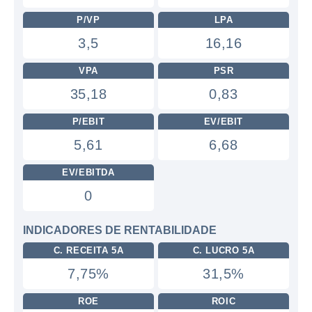
P/VP
LPA
3,5
16,16
VPA
PSR
35,18
0,83
P/EBIT
EV/EBIT
5,61
6,68
EV/EBITDA
0
INDICADORES DE RENTABILIDADE
C. RECEITA 5A
C. LUCRO 5A
7,75%
31,5%
ROE
ROIC