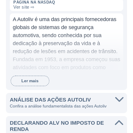
PÁGINA NA NASDAQ
Ver site ⇨
A Autoliv é uma das principais fornecedoras
globais de sistemas de segurança
automotiva, sendo conhecida por sua
dedicação à preservação da vida e à
redução de lesões em acidentes de trânsito.
Fundada em 1953, a empresa começou suas
atividades com foco em produtos como
cintos de segurança e sistemas de airbags, e
Ler mais
ao longo das décadas, expandiu
significativamente seu portfólio de produtos e
serviços. Seu compromisso com a inovação
ANÁLISE DAS AÇÕES AUTOLIV
Confira a análise fundamentalista das ações Autoliv
e a segurança fez da Autoliv uma líder em
seu setor, com sua sede localizada em sido
DECLARANDO ALV NO IMPOSTO DE
em Stockholm, Suécia.
RENDA