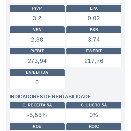
P/VP
LPA
3,2
0,02
VPA
PSR
2,38
3,74
P/EBIT
EV/EBIT
273,94
217,76
EV/EBITDA
0
INDICADORES DE RENTABILIDADE
C. RECEITA 5A
C. LUCRO 5A
-5,58%
0%
ROE
ROIC