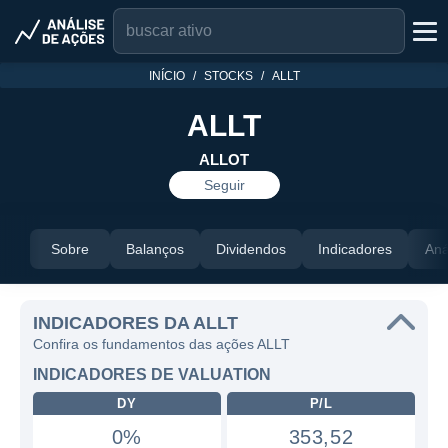
INÍCIO
STOCKS
ALLT
ALLT
ALLOT
Seguir
Sobre
Balanços
Dividendos
Indicadores
Aná
INDICADORES DA ALLT
Confira os fundamentos das ações ALLT
INDICADORES DE VALUATION
DY
P/L
0%
353,52