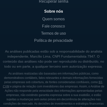
Recuperar senha
digitais, tornando a relevância das soluções
da Allot ainda maior. O aumento do trabalho
Sobre nós
remoto e o crescimento do uso de serviços
Quem somos
online criaram a necessidade de soluções
Fale conosco
mais robustas em segurança e
Termos de uso
gerenciamento de rede, áreas onde a Allot
Política de privacidade
se destaca.
As análises publicadas estão sob a responsabilidade do analista
independente, Marcílio Lima, CNPI Fundamentalista 7947. O
HISTÓRICO DA ALLOT
conteúdo das análises não pode ser reproduzido ou distribuído, no
todo ou em parte, a qualquer terceiro sem autorização expressa.
A Allot foi fundada em 1999 em Hod
Hasharon, Israel, com o intuito de
As análises realizadas são baseadas em informações públicas, como
demonstrativos contábeis, fatos relevantes e demais informações fornecidas
desenvolver soluções inovadoras para
pelas empresas sob cobertura, de fontes consideradas confiáveis, como
B3
,
otimizar o tráfego em redes de
CVM
e página de relação com investidores das empresas. Assim, o Análise de
Ações não responde pela veracidade das informações apresentadas pelas
telecomunicações. Desde sua fundação, a
empresas, não existindo garantia expressa sobre a sua exatidão, e estão
empresa se destacou por seu compromisso
sujeitas a mudanças sem aviso prévio em decorrência de alterações nas
condições de mercado. As decisões de investimentos e estratégia financeiras
em melhorar a eficiência das redes e garantir