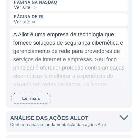
PÁGINA NA NASDAQ
Ver site ⇨
PÁGINA DE RI
Ver site ⇨
A Allot é uma empresa de tecnologia que
fornece soluções de segurança cibernética e
gerenciamento de rede para provedores de
serviços de internet e empresas. Seu foco
principal é oferecer proteção contra ameaças
cibernéticas e melhorar a experiência do
usuário em redes de dados, utilizando
tecnologias avançadas para análise de
Ler mais
tráfego, proteção contra malware e
otimização de largura de banda.
ANÁLISE DAS AÇÕES ALLOT
A Allot ganha dinheiro através da venda de
Confira a análise fundamentalista das ações Allot
suas soluções de software e hardware, que