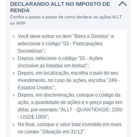
incluem sistemas de gerenciamento de
DECLARANDO ALLT NO IMPOSTO DE
tráfego e segurança. Esses produtos são
RENDA
Confira o passo a passo de como declarar as ações ALLT
projetados para ajudar as empresas a
no IRPF
monitorar e gerenciar suas redes de maneira
eficiente, protegendo-as contra ataques
Você deve entrar no item "Bens e Direitos" e
cibernéticos e melhorando a performance de
selecionar o código "03 - Participações
seus serviços. A empresa oferece seus
Societárias";
produtos a operadores de telecomunicações
Depois, selecione o código "01 - Ações
(inclusive as listadas em bolsa)";
e empresas em diversos setores que
Depois, em localização, escolha o país do seu
precisam de robustez e segurança em suas
investimento, no caso de ações, escolha "249 -
operações de rede.
Estados Unidos";
Depois, em discriminação, coloque o código da
ATUAÇÃO DA ALLOT
ação, a quantidade de ações e o preço pago em
dólar, por exemplo "ALLT - QUANTIDADE: 1000
A Allot atua principalmente no setor de
- USD$ 1000";
telecomunicações e segurança cibernética.
No final, coloque o valor total investido em reais
Sua linha de negócios se divide em várias
no campo "Situação em 31/12".