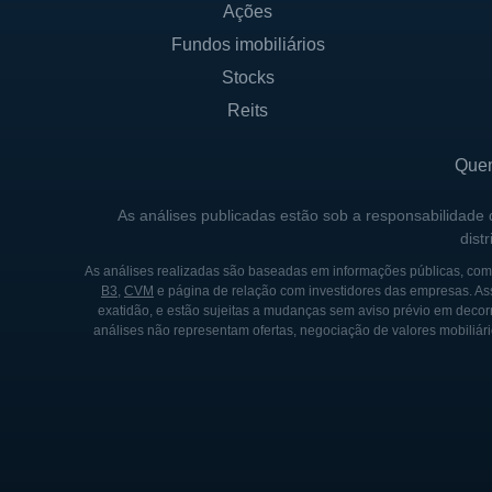
Ações
HISTÓRICO DA AGTC
Fundos imobiliários
A AGTC foi fundada por cient
Stocks
gênica para tratar doenças 
Reits
pesquisas significativas, au
desenvolvimento inicial de su
Que
capital de risco, para dar s
As análises publicadas estão sob a responsabilidade
dist
Ao longo de sua trajetória, 
outras empresas do ramo far
As análises realizadas são baseadas em informações públicas, como
B3
,
CVM
e página de relação com investidores das empresas. As
empresa também passou por g
exatidão, e estão sujeitas a mudanças sem aviso prévio em decorr
de suas operações para melh
análises não representam ofertas, negociação de valores mobiliári
Com o passar do tempo, a AG
apresentou diversos resulta
investimento em pesquisa e d
significativa para a medicin