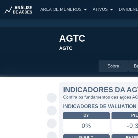
ÁREA DE MEMBROS
ATIVOS
DIVIDEN
AGTC
AGTC
Sobre
B
INDICADORES DA A
Confira os fundamentos das ações A
INDICADORES DE VALUATION
DY
P/
0%
-0,
P/EBIT
EV/E