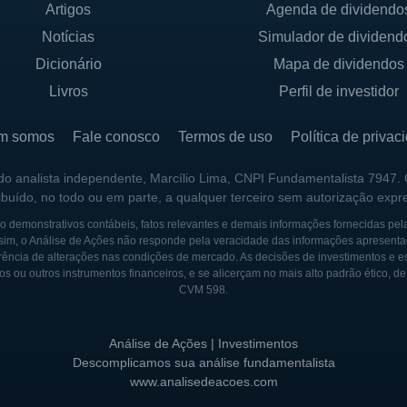
Artigos
Agenda de dividendo
Notícias
Simulador de dividend
istas que tinham como objetivo principal aplicar as nov
Dicionário
Mapa de dividendos
anteriormente sem soluções. Desde sua fundação, a emp
Livros
Perfil de investidor
mentando seu portfólio de produtos e estabelecendo parce
as terapias foi alimentado por fontes de financiamento, 
m somos
Fale conosco
Termos de uso
Política de privac
uporte à pesquisa e ao desenvolvimento de robustas opçõ
 do analista independente, Marcílio Lima, CNPI Fundamentalista 7947.
ribuído, no todo ou em parte, a qualquer terceiro sem autorização expr
a AGTC participou de diversas pesquisas colaborativas c
macêutico, o que ajudou a acelerar seu crescimento e a
 demonstrativos contábeis, fatos relevantes e demais informações fornecidas pel
sim, o Análise de Ações não responde pela veracidade das informações apresenta
randes transformações ao longo dos anos, incluindo r
ência de alterações nas condições de mercado. As decisões de investimentos e estra
or atender à demanda do mercado de terapia gênica.
os ou outros instrumentos financeiros, e se alicerçam no mais alto padrão ético, d
CVM 598.
TC se tornou uma referência em tratamentos para doen
dos promissores em ensaios clínicos. A empresa é recon
Análise de Ações | Investimentos
esenvolvimento, sob a crença de que a terapia gênica p
Descomplicamos sua análise fundamentalista
www.analisedeacoes.com
a moderna e para a qualidade de vida de pacientes ao r