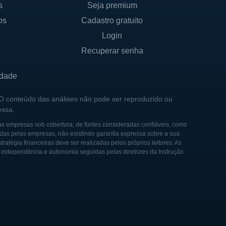
s
Seja premium
os
Cadastro gratuito
as descobertas em terapia
Login
resa tem contribuído com
Recuperar senha
rias estratégicas. O
incluindo investimentos de
idade
es terapêuticas.
 O conteúdo das análises não pode ser reproduzido ou
essa.
om instituições acadêmicas e
 capacidade de inovação. A
as empresas sob cobertura, de fontes consideradas confiáveis, como
das pelas empresas, não existindo garantia expressa sobre a sua
eestruturações e a ampliação
tégia financeiras deve ser realizadas pelos próprios leitores. As
e independência e autonomia seguidas pelas diretrizes da Instrução
ças genéticas e já
hecida por sua dedicação e
ode contribuir de forma
edor do mundo.