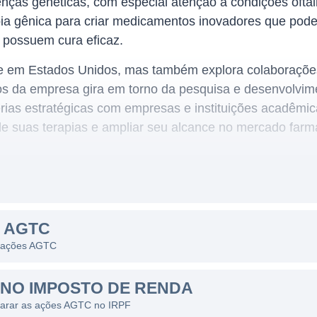
enças genéticas, com especial atenção a condições oft
apia gênica para criar medicamentos inovadores que pod
 possuem cura eficaz.
e em Estados Unidos, mas também explora colaborações
s da empresa gira em torno da pesquisa e desenvolvim
rias estratégicas com empresas e instituições acadêmic
de suas terapias e ampliar seu alcance no mercado farm
forma de terapia gênica que se concentra principalme
 envolvem a exploração de vetores virais para a entrega 
 AGTC
néticas. A empresa trabalha em parceria com instituiçõe
s ações AGTC
senvolvimento de seus produtos. O portfólio da AGTC in
especificamente para doenças como a amaurose congênita
NO IMPOSTO DE RENDA
larar as ações AGTC no IRPF