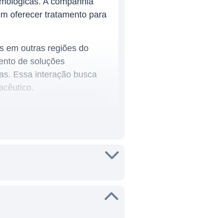
almológicas. A companhia
em oferecer tratamento para
 em outras regiões do
ento de soluções
as. Essa interação busca
acêutico.
nte nas doenças raras. Suas
de genes terapêuticos,
s de pesquisa e outras
clui tratamentos em
 de Leber e a retinite