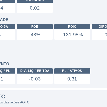
24
0,02
DADE
RO 5A
ROE
ROIC
GIRO
%
-48%
-131,95%
ENTO
Q / PL
DÍV. LIQ / EBITDA
PL / ATIVOS
81
-0,03
0,31
TC
icos das ações AGTC