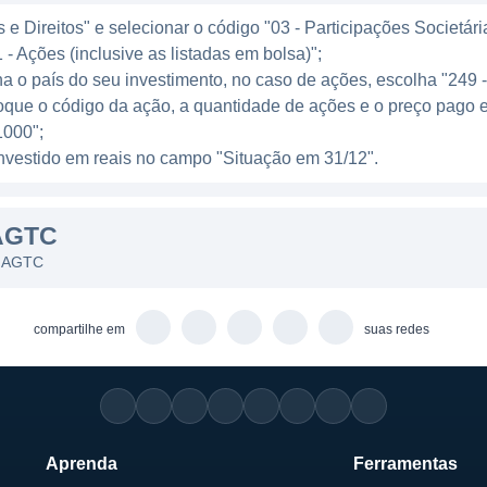
gmento de terapias gênicas, um campo em expansão que
e Direitos" e selecionar o código "03 - Participações Societári
milhões de pessoas em todo o mundo. Com um mercado
 - Ações (inclusive as listadas em bolsa)";
ovadores, a AGTC se posiciona como uma das protagoni
ha o país do seu investimento, no caso de ações, escolha "249 
ionar a forma como doenças genéticas são tratadas.
oque o código da ação, a quantidade de ações e o preço pago 
000";
l investido em reais no campo "Situação em 31/12".
om a inovação e investe continuamente em pesquisa e
AGTC
 de novos tratamentos exigem tempo e investimento signi
ho em biotecnologia. A empresa prioriza parcerias que 
s AGTC
cidade de pesquisa. Além disso, a AGTC realiza ensaios 
rantir que seus tratamentos sejam seguros e eficazes.
compartilhe em
suas redes
 AGTC envolvem ética na pesquisa, compromisso com a 
cia inovadora que possa impactar positivamente a vida 
empre em busca de novos avanços e descobertas, mante
no setor de saúde.
Aprenda
Ferramentas