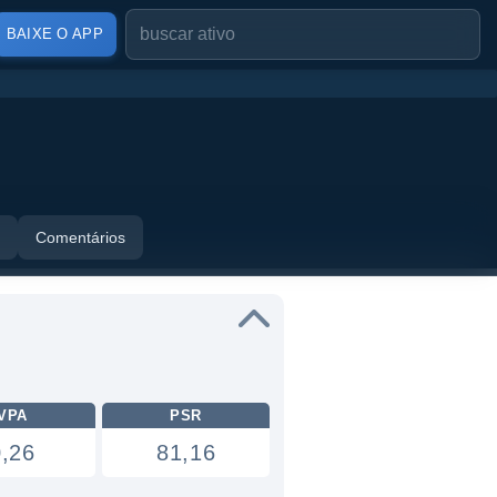
BAIXE O APP
Comentários
VPA
PSR
0,26
81,16