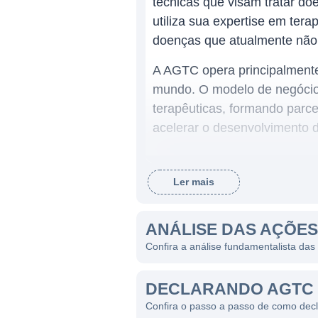
técnicas que visam tratar do
utiliza sua expertise em ter
doenças que atualmente não
A AGTC opera principalment
mundo. O modelo de negócio
terapêuticas, formando parce
acelerar o desenvolvimento 
ATUAÇÃO DA AGTC
Ler mais
A AGTC desenvolve uma plata
principais linhas de negócio
ANÁLISE DAS AÇÕES
visando corrigir mutações ge
Confira a análise fundamentalista da
empresas para acelerar o de
diferentes fases de estudo, 
DECLARANDO AGTC 
pigmentosa.
Confira o passo a passo de como dec