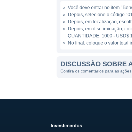
A empresa se destaca no se
Você deve entrar no item "Bens 
para condições que afetam 
Depois, selecione o código "01
demanda por tratamentos in
Depois, em localização, escol
pesquisas que podem revoluc
Depois, em discriminação, col
QUANTIDADE: 1000 - USD$ 1
A AGTC HOJE
No final, coloque o valor tota
A AGTC está comprometida c
DISCUSSÃO SOBRE 
processos de desenvolvimento
natureza complexa do trabal
Confira os comentários para as açõe
projetos e expandir sua capa
terapias, buscando sempre ga
Os valores fundamentais da
a busca incessante por ciên
contexto, a empresa está s
necessidades não atendidas 
Investimentos