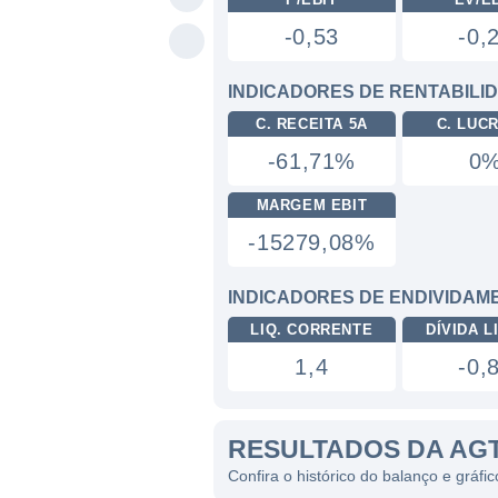
-0,53
-0,
INDICADORES DE RENTABILI
C. RECEITA 5A
C. LUC
-61,71%
0
MARGEM EBIT
-15279,08%
INDICADORES DE ENDIVIDAM
LIQ. CORRENTE
DÍVIDA LI
1,4
-0,
RESULTADOS DA AG
Confira o histórico do balanço e gráf