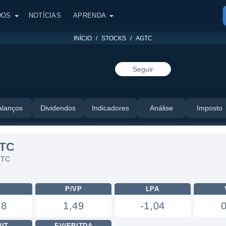
DOS
NOTÍCIAS
APRENDA
INÍCIO
STOCKS
AGTC
Seguir
alanços
Dividendos
Indicadores
Análise
Imposto
GTC
GTC
L
P/VP
LPA
38
1,49
-1,04
BIT
EV/EBITDA